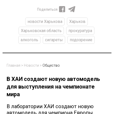
Поделиться
новости Харькова
Харьков
Харьковская область
прокуратура
алкоголь
сигареты
подозрение
Главная
>
Новости
>
Общество
В ХАИ создают новую автомодель
для выступления на чемпионате
мира
В лаборатории ХАИ создают новую
автомодель для чемпиона Европы