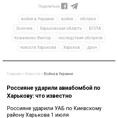
Поделиться
война в Украине
война
обстрел
Золочев
Харьковская область
БПЛА
Коваленко Виктор
последствия обстрела
новости Харькова
Харьков
дрон
Главная
>
Новости
>
Война в Украине
Россияне ударили авиабомбой по
Харькову: что известно
Россияне ударили УАБ по Киевскому
району Харькова 1 июля