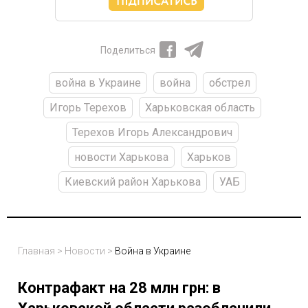
Поделиться
война в Украине
война
обстрел
Игорь Терехов
Харьковская область
Терехов Игорь Александрович
новости Харькова
Харьков
Киевский район Харькова
УАБ
Главная
>
Новости
>
Война в Украине
Контрафакт на 28 млн грн: в