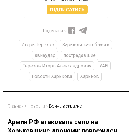
Поделиться
Игорь Терехов
Харьковская область
авиаудар
пострадавшие
Терехов Игорь Александрович
УАБ
новости Харькова
Харьков
Главная
>
Новости
>
Война в Украине
Армия РФ атаковала село на
Харьковщине дронами: поврежден