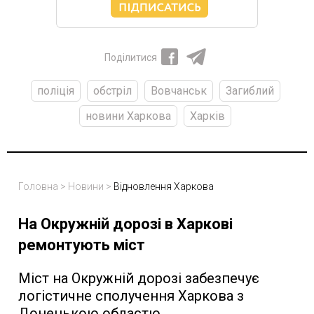
Поділитися
поліція
обстріл
Вовчанськ
Загиблий
новини Харкова
Харків
Головна
>
Новини
>
Відновлення Харкова
На Окружній дорозі в Харкові
ремонтують міст
Міст на Окружній дорозі забезпечує
логістичне сполучення Харкова з
Донецькою областю