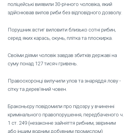
поліцейські виявили 30-річного чоловіка, який
здійснював вилов риби без відповідного дозволу.
Порушник встиг виловити близько сотні рибин,
серед яких карась, окунь, плітка та плоскирка.
Своїми діями чоловік завдав збитків державі на
суму понад 127 тисяч гривень.
Правоохоронці вилучили улов та знаряддя лову -
сітку та дерев'яний човен.
Браконьєру повідомили про підозру у вчиненні
кримінального правопорушення, передбаченого ч.
1 ст. 249 (незаконне зайняття рибним, звіриним
або іншим водним добувним промислом)