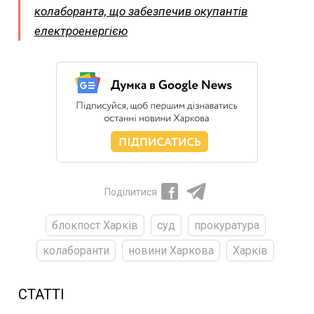
колаборанта, що забезпечив окупантів
електроенергією
Поділитися
блокпост Харків
суд
прокуратура
колаборанти
новини Харкова
Харків
СТАТТІ