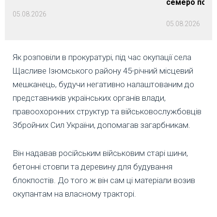
семеро пост
05.08.2026
05.08.2026
Як розповіли в прокуратурі, під час окупації села
Щасливе Ізюмського району 45-річний місцевий
мешканець, будучи негативно налаштованим до
представників українських органів влади,
правоохоронних структур та військовослужбовців
Збройних Сил України, допомагав загарбникам.
Він надавав російським військовим старі шини,
бетонні стовпи та деревину для будування
блокпостів. До того ж він сам ці матеріали возив
окупантам на власному тракторі.