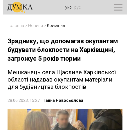
укр
|
рус
Головна
>
Новини
>
Кримінал
Зраднику, що допомагав окупантам
будувати блокпости на Харківщині,
загрожує 5 років тюрми
Мешканець села Щасливе Харківської
області надавав окупантам матеріали
для будівництва блокпостів
28.06.2023, 15:27
Ганна Новосьолова