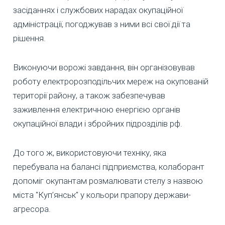
засіданнях і службових нарадах окупаційної
адміністрації, погоджував з ними всі свої дії та
рішення.
Виконуючи ворожі завдання, він організовував
роботу електророзподільчих мереж на окупованій
території району, а також забезпечував
заживлення електричною енергією органів
окупаційної влади і збройних підрозділів рф.
До того ж, використовуючи техніку, яка
перебувала на балансі підприємства, колаборант
допоміг окупантам розмалювати стелу з назвою
міста "Куп’янськ" у кольори прапору держави-
агресора.