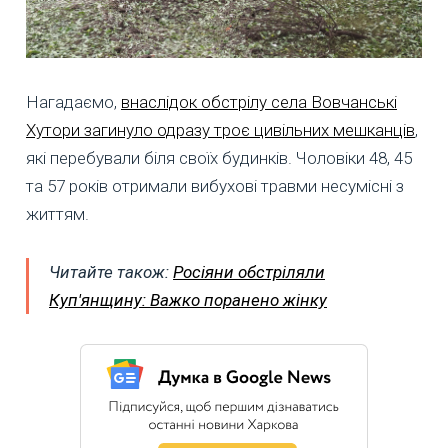
Нагадаємо,
внаслідок обстрілу села Вовчанські
Хутори загинуло одразу троє цивільних мешканців
,
які перебували біля своїх будинків. Чоловіки 48, 45
та 57 років отримали вибухові травми несумісні з
життям.
Читайте також:
Росіяни обстріляли
Куп'янщину: Важко поранено жінку