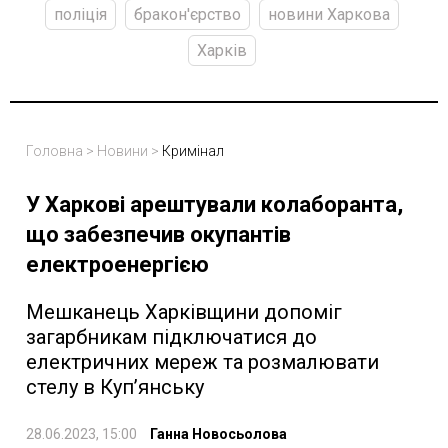
поліція
бракон'єрство
новини Харкова
Харків
Головна
>
Новини
>
Кримінал
У Харкові арештували колаборанта,
що забезпечив окупантів
електроенергією
Мешканець Харківщини допоміг
загарбникам підключатися до
електричних мереж та розмалювати
стелу в Куп’янську
28.06.2023, 15:00
Ганна Новосьолова