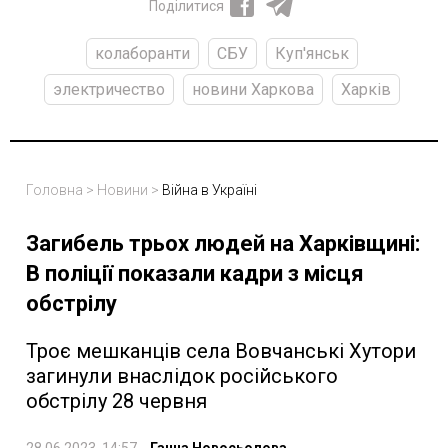
Поділитися
колаборанти
СБУ
Куп'янськ
электричество
новини Харкова
Харків
Головна
>
Новини
>
Війна в Україні
Загибель трьох людей на Харківщині:
В поліції показали кадри з місця
обстрілу
Троє мешканців села Вовчанські Хутори
загинули внаслідок російського
обстрілу 28 червня