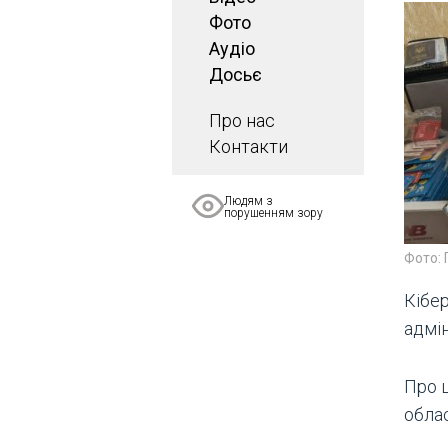
Фото
Аудіо
Досьє
Про нас
Контакти
Людям з
порушенням зору
Фото: 
Кібер
адмі
Про 
облас