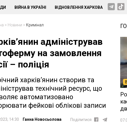
НДИ
ВІЙНА В УКРАЇНІ
ВІДНОВЛЕННЯ ХАРКОВА
на
>
Новини
>
Кримінал
Г
рків’янин адміністрував
тоферму на замовлення
ії – поліція
річний харків’янин створив та
іністрував технічний ресурс, що
Ро
воляє автоматизовано
ка
орювати фейкові облікові записи
дв
2023, 14:30
Ганна Новосьолова
Поділитися
07.