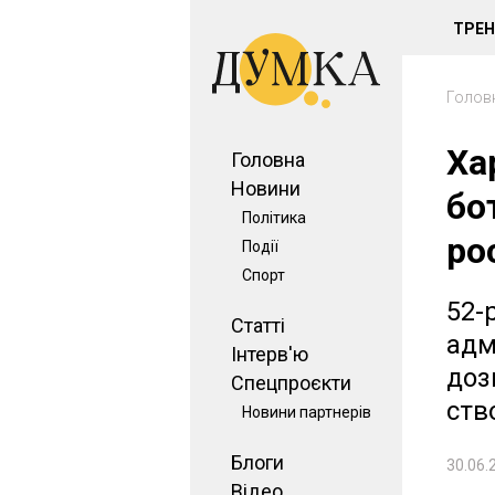
ТРЕ
Голов
Ха
Головна
Новини
бо
Політика
рос
Події
Спорт
52-
Статті
адм
Інтерв'ю
доз
Спецпроєкти
ств
Новини партнерів
Блоги
30.06.
Відео