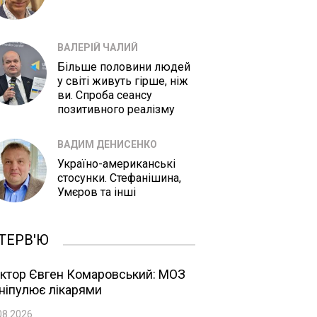
ВАЛЕРІЙ ЧАЛИЙ
Більше половини людей
у світі живуть гірше, ніж
ви. Спроба сеансу
позитивного реалізму
ВАДИМ ДЕНИСЕНКО
Україно-американські
стосунки. Стефанішина,
Умєров та інші
ТЕРВ'Ю
ктор Євген Комаровський: МОЗ
ніпулює лікарями
08.2026