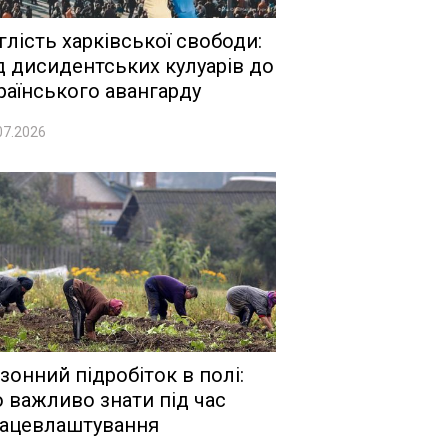
глість харківської свободи:
д дисидентських кулуарів до
раїнського авангарду
07.2026
зонний підробіток в полі:
 важливо знати під час
ацевлаштування