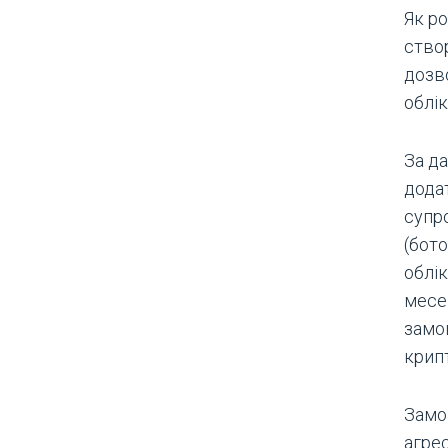
Як р
створ
дозв
облік
За да
дода
супр
(бот
облік
месе
замо
крип
Замо
агре