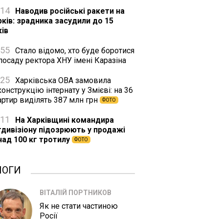
:14
Наводив російські ракети на
рків: зрадника засудили до 15
ків
:55
Стало відомо, хто буде боротися
посаду ректора ХНУ імені Каразіна
:25
Харківська ОВА замовила
онструкцію інтернату у Змієві: на 36
артир виділять 387 млн грн
ФОТО
:11
На Харківщині командира
тдивізіону підозрюють у продажі
над 100 кг тротилу
ФОТО
ЛОГИ
ВІТАЛІЙ ПОРТНИКОВ
Як не стати частиною
Росії