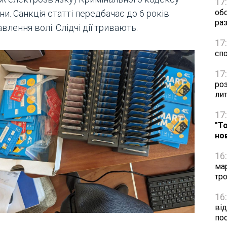
17
об
ни. Санкція статті передбачає до 6 років
раз
влення волі. Слідчі дії тривають.
17
сп
17
ро
ли
17
"Т
но
16
ма
тро
16
від
по