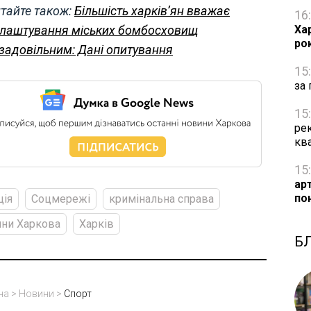
тайте також:
Більшість харків’ян вважає
16
Ха
лаштування міських бомбосховищ
ро
задовільним: Дані опитування
15
за 
15
рек
кв
15
ар
по
ція
Соцмережі
кримінальна справа
ни Харкова
Харків
Б
на
>
Новини
>
Спорт