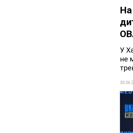
На
ди
ОВ
У Х
не 
тре
30.06.