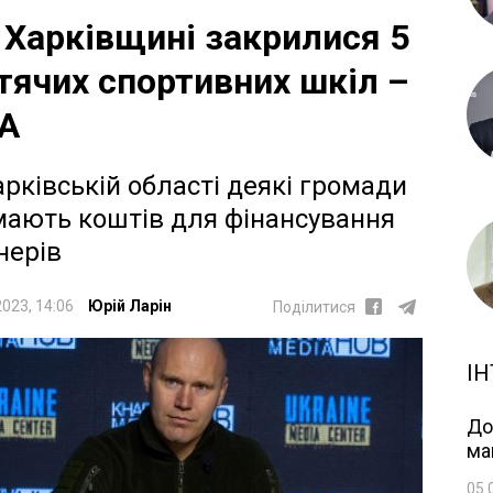
 Харківщині закрилися 5
тячих спортивних шкіл –
А
арківській області деякі громади
мають коштів для фінансування
нерів
2023, 14:06
Юрій Ларін
Поділитися
ІН
До
ма
05.