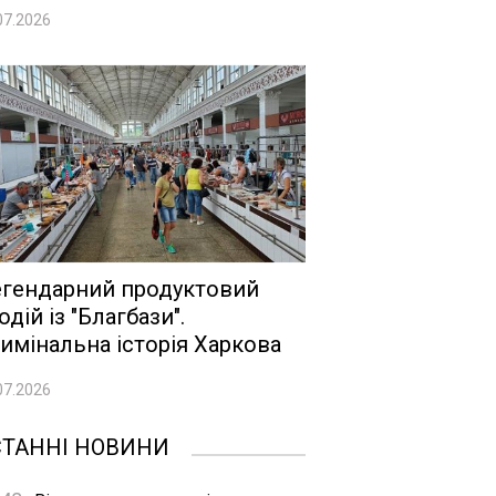
07.2026
гендарний продуктовий
одій із "Благбази".
имінальна історія Харкова
07.2026
СТАННІ НОВИНИ