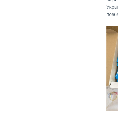
Украї
позба