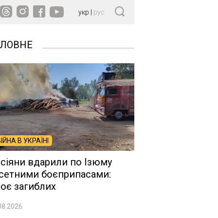
укр
|
рус
ОЛОВНЕ
ВІЙНА В УКРАЇНІ
сіяни вдарили по Ізюму
сетними боєприпасами:
оє загиблих
08.2026