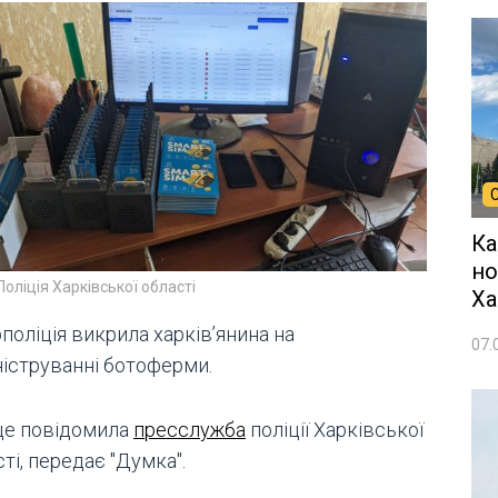
Ка
но
Поліція Харківської області
Ха
поліція викрила харків’янина на
07.
ніструванні ботоферми.
це повідомила
пресслужба
поліції Харківської
ті, передає "Думка".