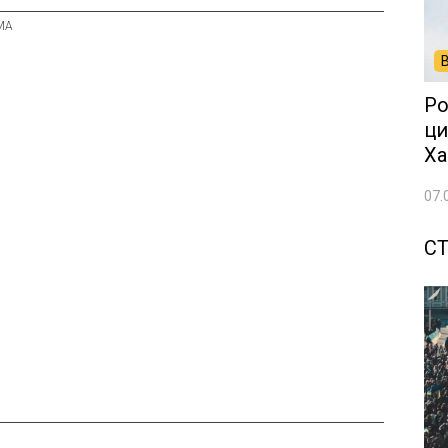
Ро
ци
Ха
07.
СТ