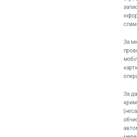
запи
інфор
спам
За м
пров
мобі
картк
опера
За д
кримі
(нес
обчи
авто
мере