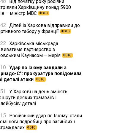
:48
Від початку року росіяни
стріляли Харківщину понад 5900
ів – міністр МВС
ФОТО
:42
Дітей із Харкова відправили до
ортивного табору у Франції
ФОТО
:22
Харківська міськрада
звиватиме партнерство з
товським Каунасом – мерія
ФОТО
:10
Удар по Ізюму завдали з
орнадо-С": прокуратура повідомила
ві деталі атаки
ФОТО
:51
У Харкові на день змінять
ршрути деяких трамваїв і
лейбусів: деталі
:15
Російський удар по Ізюму: стали
омі нові подробиці про загиблих і
страждалих
ФОТО