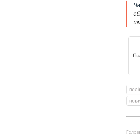
Чи
об
не
полі
нови
Голов