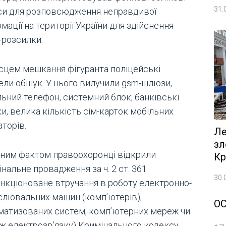
31.
си для розповсюдження неправдивої
мації на території України для здійснення
-розсилки.
ісцем мешкання фігуранта поліцейські
ели обшук. У нього вилучили gsm-шлюзи,
льний телефон, системний блок, банківські
и, велика кількість сім-карток мобільних
торів.
Ле
зл
аним фактом правоохоронці відкрили
Кр
нальне провадження за ч. 2 ст. 361
30.
анкціоноване втручання в роботу електронно-
слювальних машин (комп’ютерів),
О
матизованих систем, комп’ютерних мереж чи
ж електрозв’язку) Кримінального кодексу