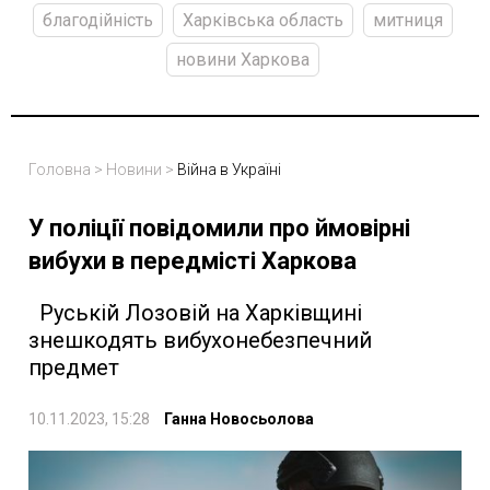
благодійність
Харківська область
митниця
новини Харкова
Головна
>
Новини
>
Війна в Україні
У поліції повідомили про ймовірні
вибухи в передмісті Харкова
Руській Лозовій на Харківщині
знешкодять вибухонебезпечний
предмет
10.11.2023, 15:28
Ганна Новосьолова