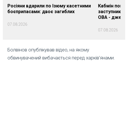
Росіяни вдарили по Ізюму касетними
Кабмін погод
боєприпасами: двоє загиблих
заступника н
ОВА - джере
07.08.2026
07.08.2026
Болвінов опублікував відео, на якому
обвинувачений вибачається перед харків’янами.