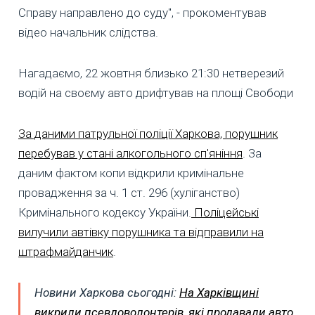
Справу направлено до суду", - прокоментував
відео начальник слідства.
Нагадаємо, 22 жовтня близько 21:30 нетверезий
водій на своєму авто дрифтував на площі Свободи
За даними патрульної поліції Харкова, порушник
перебував у стані алкогольного сп'яніння
. За
даним фактом копи відкрили кримінальне
провадження за ч. 1 ст. 296 (хуліганство)
Кримінального кодексу України.
Поліцейські
вилучили автівку порушника та відправили на
штрафмайданчик
.
Новини Харкова сьогодні:
На Харківщині
викрили псевдоволонтерів, які продавали авто,