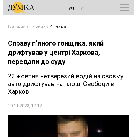
укр
|
рус
Головна
>
Новини
>
Кримінал
Справу п’яного гонщика, який
дрифтував у центрі Харкова,
передали до суду
22 жовтня нетверезий водій на своєму
авто дрифтував на площі Свободи в
Харкові
10.11.2023, 17:12