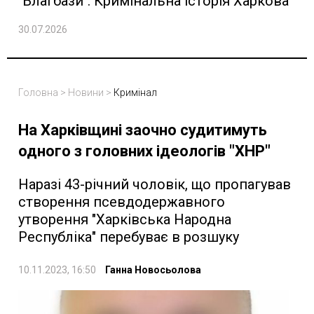
"Благбази". Кримінальна історія Харкова
30.07.2026
Головна
>
Новини
>
Кримінал
На Харківщині заочно судитимуть
одного з головних ідеологів "ХНР"
Наразі 43-річний чоловік, що пропагував
створення псевдодержавного
утворення "Харківська Народна
Республіка" перебуває в розшуку
10.11.2023, 16:50
Ганна Новосьолова