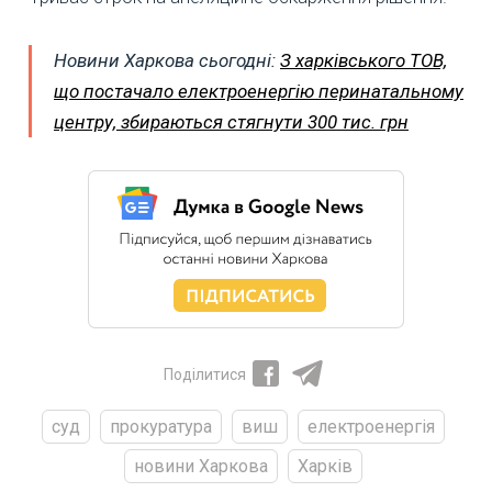
Новини Харкова сьогодні:
З харківського ТОВ,
що постачало електроенергію перинатальному
центру, збираються стягнути 300 тис. грн
Поділитися
суд
прокуратура
виш
електроенергія
новини Харкова
Харків