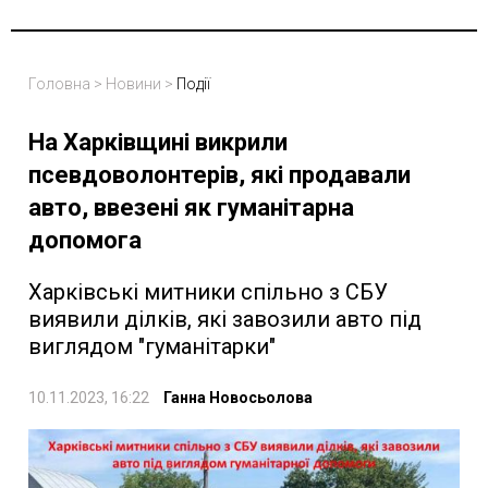
Головна
>
Новини
>
Події
На Харківщині викрили
псевдоволонтерів, які продавали
авто, ввезені як гуманітарна
допомога
Харківські митники спільно з СБУ
виявили ділків, які завозили авто під
виглядом "гуманітарки"
10.11.2023, 16:22
Ганна Новосьолова