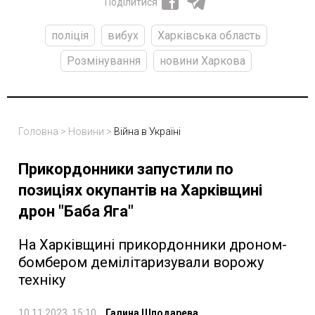
Поділитися
поліція
вибух
Харківська область
Розмінування
новини Харкова
Головна
>
Новини
>
Війна в Україні
Прикордонники запустили по
позиціях окупантів на Харківщині
дрон "Баба Яга"
На Харківщині прикордонники дроном-
бомбером демілітаризували ворожу
техніку
10.11.2023, 15:10
Галина Шподарева