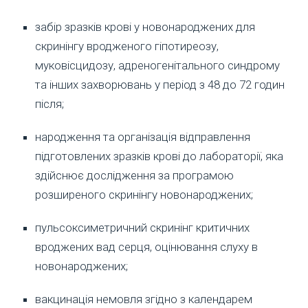
забір зразків крові у новонароджених для
скринінгу вродженого гіпотиреозу,
муковісцидозу, адреногенітального синдрому
та інших захворювань у період з 48 до 72 годин
після;
народження та організація відправлення
підготовлених зразків крові до лабораторії, яка
здійснює дослідження за програмою
розширеного скринінгу новонароджених;
пульсоксиметричний скринінг критичних
вроджених вад серця, оцінювання слуху в
новонароджених;
вакцинація немовля згідно з календарем