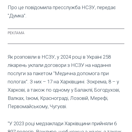
Про це повідомила пресслужба НСЗУ, передає
"Думка".
Як розповіли в НСЗУ, у 2024 році в Україні 258
лікарень уклали договори з НСЗУ на надання
послуги за пакетом "Медична допомога при
пологах". З них – 17 на Харківщині. Зокрема, 8 – у
Харкові, а також по одному у Балаклії, Богодухові,
Валках, Ізюмі, Краснограді, Лозовій, Мерефі,
Первомайському, Чугуєві.
"У 2023 році медзаклади Харківщини прийняли 6
897 пологів. Важливо, щоб кожна з жінок, а також