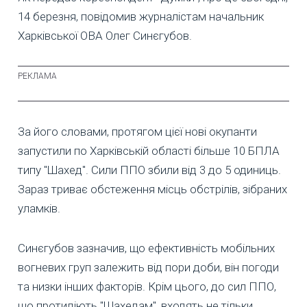
14 березня, повідомив журналістам начальник
Харківської ОВА Олег Синєгубов.
За його словами, протягом цієї нові окупанти
запустили по Харківській області більше 10 БПЛА
типу "Шахед". Сили ППО збили від 3 до 5 одиниць.
Зараз триває обстеження місць обстрілів, зібраних
уламків.
Синєгубов зазначив, що ефективність мобільних
вогневих груп залежить від пори доби, він погоди
та низки інших факторів. Крім цього, до сил ППО,
що протидіють "Шахедам", входять не тільки