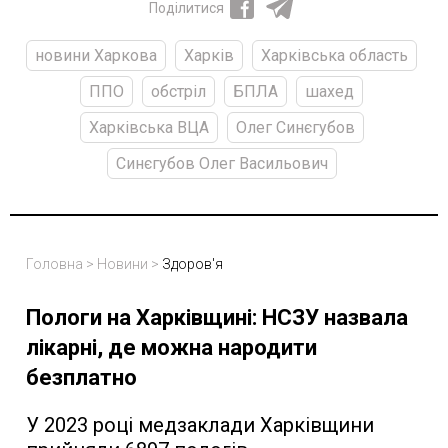
Поділитися
новини Харкова
Харків
Харківська область
ППО
обстріл
БПЛА
шахед
Харківська ВЦА
Олег Синєгубов
Синєгубов Олег Васильович
Головна
>
Новини
>
Здоров'я
Пологи на Харківщині: НСЗУ назвала
лікарні, де можна народити
безплатно
У 2023 році медзаклади Харківщини