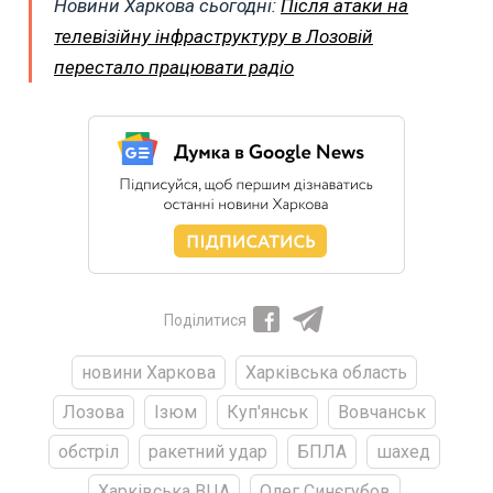
Новини Харкова сьогодні:
Після атаки на
телевізійну інфраструктуру в Лозовій
перестало працювати радіо
Поділитися
новини Харкова
Харківська область
Лозова
Ізюм
Куп'янськ
Вовчанськ
обстріл
ракетний удар
БПЛА
шахед
Харківська ВЦА
Олег Синєгубов