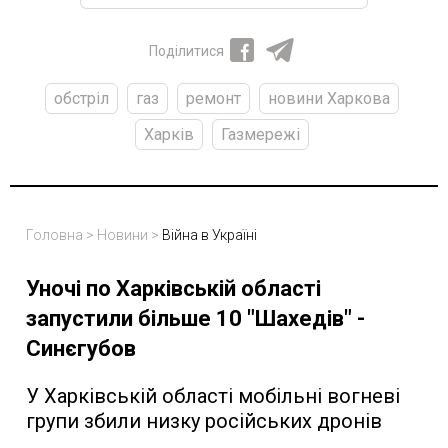
Поділитися
обстріл
газ
ремонт
новини Харкова
Харків
Газмережі
Головна
>
Новини
>
Війна в Україні
Уночі по Харківській області
запустили більше 10 "Шахедів" -
Синєгубов
У Харківській області мобільні вогневі
групи збили низку російських дронів