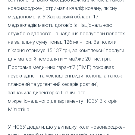
новонароджені, отримали кваліфіковану, якісну
меддопомогу. У Харківській області 17
медзакладів мають договір із Національною
службою здоров’я на надання послуг при пологах
на загальну суму понад 126 млн грн. За пологи
лікарня отримує 15 137 грн, за комплексні послуги
для матері й немовляти – майже 20 тис. грн.
Програма медичних гарантій (ПМГ) покриває
неускладнені та ускладнені види пологів, а також
плановий та ургентний кесарів розтин", –
зазначила директорка Північного
міжрегіонального департаменту НСЗУ Вікторія
Мілютіна.
У НСЗУ додали, що у випадку, коли новонароджені