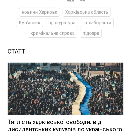
новини Харкова
Харківська область
Куп'янськ
прокуратура
колаборанти
кримінальна справа
підозра
СТАТТІ
Тяглість харківської свободи: від
дисидентських кулуарів до українського