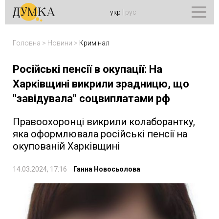
укр
|
рус
Головна
>
Новини
>
Кримінал
Російські пенсії в окупації: На
Харківщині викрили зрадницю, що
"завідувала" соцвиплатами рф
Правоохоронці викрили колаборантку,
яка оформлювала російські пенсії на
окупованій Харківщині
14.03.2024, 17:16
Ганна Новосьолова