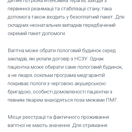
дитині потрібна інтенсивна терапія, заходи з
первинної реанімації та стабілізації стану, така
допомога також входить у безоплатний пакет. Для
складних неонатальних випадків передбачений
окремий пакет допомоги.
Вагітна може обрати пологовий будинок серед
закладів, які уклали договір з НСЗУ. Однак
пацієнтка може обирати саме пологовий будинок,
а не лікаря, оскільки програма медгарантій
покриває пологи з черговою акушерською
бригадою, особисті домовленості пацієнтки з
певним лікарем знаходяться поза межами ПМГ.
Місце реєстрації та фактичного проживання
вагітної не мають значення. Для отримання