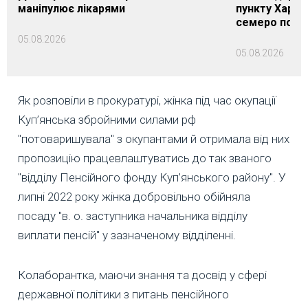
маніпулює лікарями
пункту Харків
семеро пост
05.08.2026
05.08.2026
Як розповіли в прокуратурі, жінка під час окупації
Куп’янська збройними силами рф
"потоваришувала" з окупантами й отримала від них
пропозицію працевлаштуватись до так званого
"відділу Пенсійного фонду Куп’янського району". У
липні 2022 року жінка добровільно обійняла
посаду "в. о. заступника начальника відділу
виплати пенсій" у зазначеному відділенні.
Колаборантка, маючи знання та досвід у сфері
державної політики з питань пенсійного