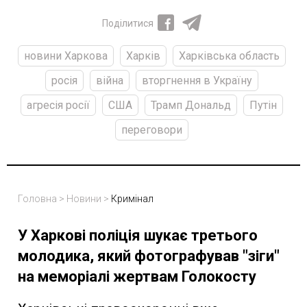
Поділитися
новини Харкова
Харків
Харківська область
росія
війна
вторгнення в Україну
агресія росії
США
Трамп Дональд
Путін
переговори
Головна
>
Новини
>
Кримінал
У Харкові поліція шукає третього
молодика, який фотографував "зіги"
на меморіалі жертвам Голокосту