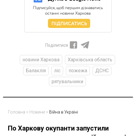
Поділитися
новини Харкова
Харківська область
Балаклія
ліс
пожежа
ДСНС
рятувальники
Головна
>
Новини
>
Війна в Україні
По Харкову окупанти запустили