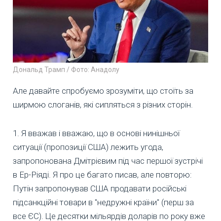
Дональд Трамп / Фото: Анадолу
Але давайте спробуємо зрозуміти, що стоїть за
ширмою слоганів, які сипляться з різних сторін.
1. Я вважав і вважаю, що в основі нинішньої
ситуації (пропозиції США) лежить угода,
запропонована Дмітрієвим під час першої зустрічі
в Ер-Ріяді. Я про це багато писав, але повторю:
Путін запропонував США продавати російські
підсанкційні товари в "недружні країни" (перш за
все ЄС). Це десятки мільярдів доларів по року вже