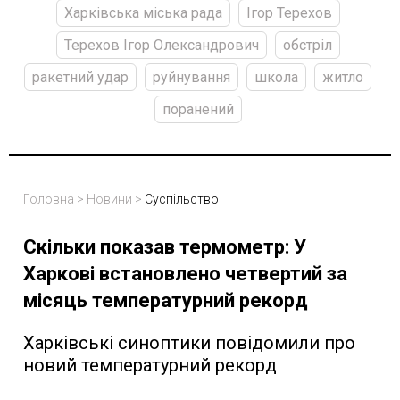
Харківська міська рада
Ігор Терехов
Терехов Ігор Олександрович
обстріл
ракетний удар
руйнування
школа
житло
поранений
Головна
>
Новини
>
Суспільство
Скільки показав термометр: У
Харкові встановлено четвертий за
місяць температурний рекорд
Харківські синоптики повідомили про
новий температурний рекорд