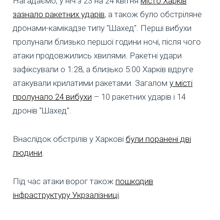
Нагадаємо, у ніч з 23 на 24 квітня
місто Харків
зазнало ракетних ударів
, а також було обстріляне
дронами-камікадзе типу "Шахед". Перші вибухи
пролунали близько першої години ночі, після чого
атаки продовжились хвилями. Ракетні удари
зафіксували о 1:28, а близько 5:00 Харків вдруге
атакували крилатими ракетами. Загалом
у місті
пролунало 24 вибухи
– 10 ракетних ударів і 14
дронів "Шахед".
Внаслідок обстрілів у Харкові
були поранені дві
людини
.
Під час атаки ворог також
пошкодив
інфраструктуру Укрзалізниці
.