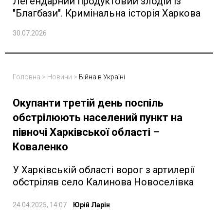
Легендарний продуктовий злодій із
"Благбази". Кримінальна історія Харкова
30.07.2026
Головна
>
Новини
>
Війна в Україні
Окупанти третій день поспіль
обстрілюють населений пункт на
півночі Харківської області –
Коваленко
У Харківській області ворог з артилерії
обстріляв село Калинова Новоселівка
24.04.2025, 14:07
Юрій Ларін