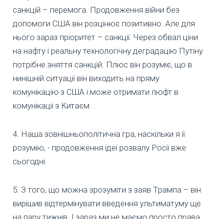
санкцій – перемога. Продовження війни без
допомоги США він розцінює позитивно. Але для
нього зараз пріоритет – санкції. Через обвал ціни
на нафту і реальну технологічну деградацію Путіну
потрібне зняття санкцій. Плюс він розуміє, що в
нинішній ситуації він виходить на пряму
комунікацію з США і може отримати люфт в
комунікації з Китаєм.
4. Наша зовнішньополітична гра, наскільки я її
розумію, - продовження ідеї розвалу Росії вже
сьогодні.
5. З того, що можна зрозуміти з заяв Трампа – він
вирішив відтермінувати введення ультиматуму ще
на пару тижнів. І зараз ми не маємо просто права