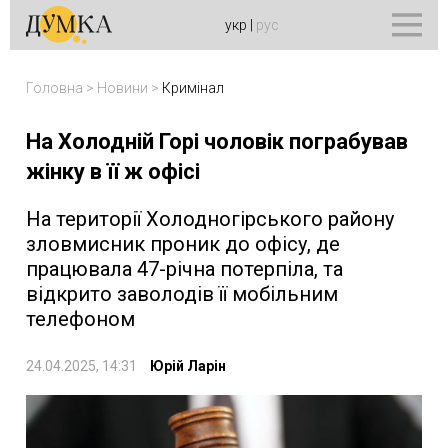
укр
|
рус
Головна
>
Новини
>
Кримінал
На Холодній Горі чоловік пограбував
жінку в її ж офісі
На території Холодногірського району
зловмисник проник до офісу, де
працювала 47-річна потерпіла, та
відкрито заволодів її мобільним
телефоном
24.04.2025, 14:31
Юрій Ларін