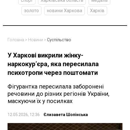
спорт
Харківська область
медаль
золото
новини Харкова
Харків
Головна
>
Новини
>
Суспільство
У Харкові викрили жінку-
наркокур’єра, яка пересилала
психотропи через поштомати
Фігурантка пересилала заборонені
речовини до різних регіонів України,
маскуючи їх у посилках
12.05.2026, 12:36
Єлизавета Шопінська