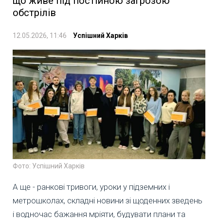
що живе під постійною загрозою
обстрілів
12.05.2026, 11:46
Успішний Харків
Фото: Успішний Харків
А ще - ранкові тривоги, уроки у підземних і
метрошколах, складні новини зі щоденних зведень
і водночас бажання мріяти, будувати плани та