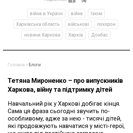
війна в Україні
війна
Ізюм
Харківська область
військові
похорон
новини Харкова
Харків
Донбас
Головна
>
Блоги
Тетяна Мироненко – про випускників
Харкова, війну та підтримку дітей
Навчальний рік у Харкові добігає кінця.
Сама ця фраза сьогодні звучить по-
особливому, адже за нею - тисячі дітей,
які продовжують навчатися у місті-герої,