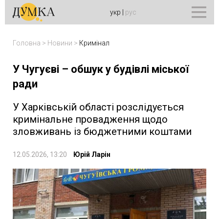
укр
|
рус
Головна
>
Новини
>
Кримінал
У Чугуєві – обшук у будівлі міської
ради
У Харківській області розслідується
кримінальне провадження щодо
зловживань із бюджетними коштами
12.05.2026, 13:20
Юрій Ларін