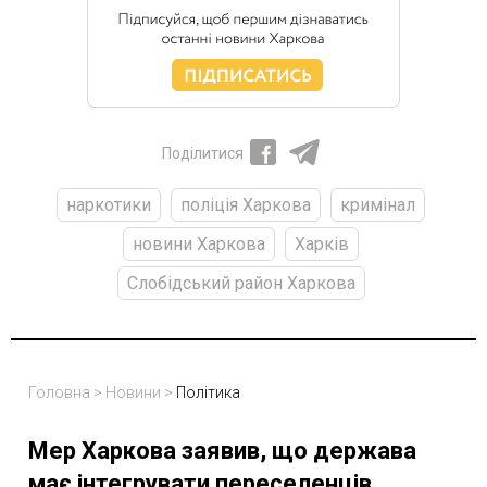
Поділитися
наркотики
поліція Харкова
кримінал
новини Харкова
Харків
Слобідський район Харкова
Головна
>
Новини
>
Політика
Мер Харкова заявив, що держава
має інтегрувати переселенців