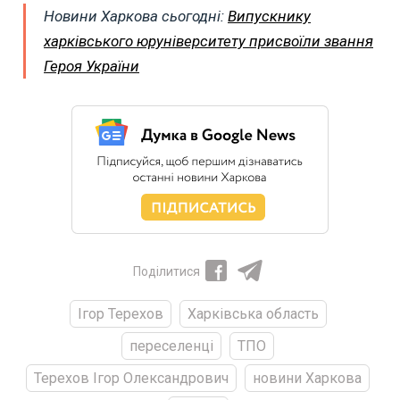
Новини Харкова сьогодні:
Випускнику
харківського юруніверситету присвоїли звання
Героя України
Поділитися
Ігор Терехов
Харківська область
переселенці
ТПО
Терехов Ігор Олександрович
новини Харкова