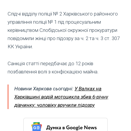
Слідчі відділу поліції № 2 Харківського районного
управління поліції № 1 під процесуальним
керівництвом Слобідської окружної прокуратури
повідомили жінці про підозру за ч. 2 та ч. 3 ст. 307
КК України.
Санкція статті передбачає до 12 років
позбавлення волі з конфіскацією майна.
Новини Харкова сьогодні:
У Валках на
Харківщині водій мотоцикла збив 6-річну
дівчинку: чоловіку вручили підозру