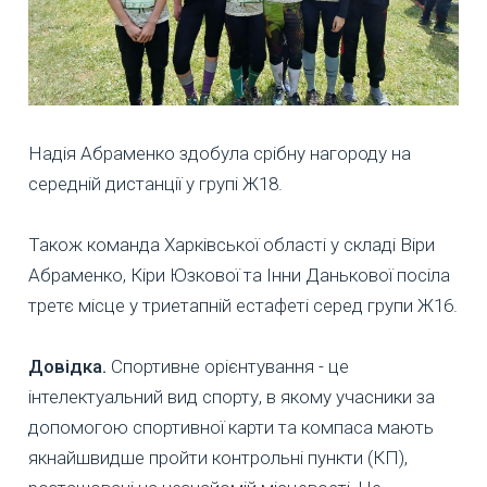
Надія Абраменко здобула срібну нагороду на
середній дистанції у групі Ж18.
Також команда Харківської області у складі Віри
Абраменко, Кіри Юзкової та Інни Данькової посіла
третє місце у триетапній естафеті серед групи Ж16.
Довідка.
Спортивне орієнтування - це
інтелектуальний вид спорту, в якому учасники за
допомогою спортивної карти та компаса мають
якнайшвидше пройти контрольні пункти (КП),