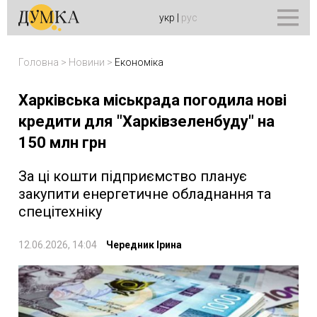
укр
|
рус
Головна
>
Новини
>
Економіка
Харківська міськрада погодила нові
кредити для "Харківзеленбуду" на
150 млн грн
За ці кошти підприємство планує
закупити енергетичне обладнання та
спецітехніку
12.06.2026, 14:04
Чередник Ірина