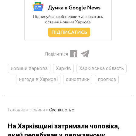
Поділитися
новини Харкова
Харків
Харківська область
негода в Харкові
синоптики
прогноз
Головна
>
Новини
>
Суспільство
На Харківщині затримали чоловіка,
який перебував у державному