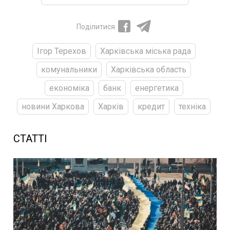
Поділитися
Ігор Терехов
Харківська міська рада
комунальники
Харківська область
економіка
банк
енергетика
новини Харкова
Харків
кредит
техніка
СТАТТІ