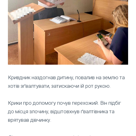
Кривдник наздогнав дитину, повалив на землю та
хотів зґвалтувати, затискаючи їй рот рукою.
Крики про допомогу почув перехожий. Він підбіг
до місця злочину, відштовхнув ґвалтівника та
врятував дівчинку.