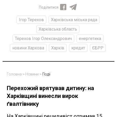
Поділитися
Ігор Терехов
Харківська міська рада
Харківська область
Терехов Ігор Олександрович
енергетика
новини Харкова
Харків
кредит
ЄБРР
Головна
>
Новини
>
Події
Перехожий врятував дитину: на
Харківщині винесли вирок
ґвалтівнику
На Харківщині рецидивіст отримав 15