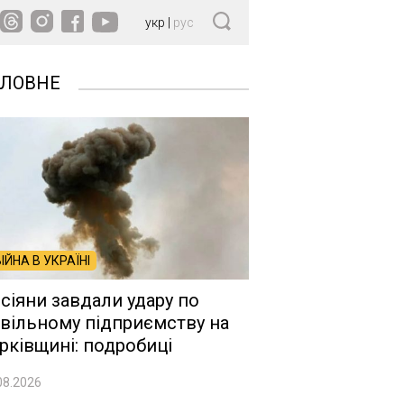
укр
|
рус
ОЛОВНЕ
ВІЙНА В УКРАЇНІ
сіяни завдали удару по
вільному підприємству на
рківщині: подробиці
08.2026