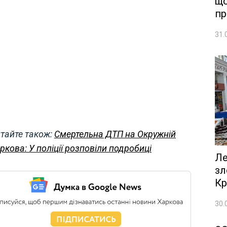
що
пр
31.
тайте також:
Смертельна ДТП на Окружній
ркова: У поліції розповіли подробиці
Ле
зл
Кр
30.