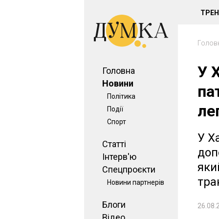
ТРЕ
Голов
У 
Головна
Новини
па
Політика
ле
Події
Спорт
У Х
Статті
доп
Інтерв'ю
яки
Спецпроєкти
тра
Новини партнерів
Блоги
26.08.
Відео