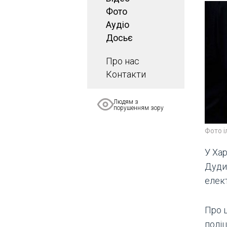
Фото
Аудіо
Досьє
Про нас
Контакти
Людям з
порушенням зору
Фото 
У Хар
Дуди
елек
Про 
поліц