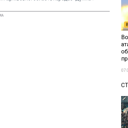
Во
ат
об
пр
07.
СТ