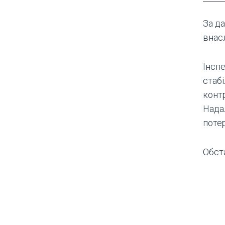
За д
внасл
Інсп
стаб
конт
Нада
потер
Обст