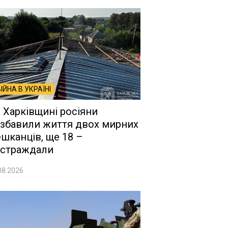
ВІЙНА В УКРАЇНІ
 Харківщині росіяни
збавили життя двох мирних
шканців, ще 18 –
страждали
08.2026