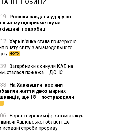
СТАННІ НОВИНИ
:19
Росіяни завдали удару по
вільному підприємству на
рківщині: подробиці
:12
Харків'янка стала призеркою
піонату світу з авіамодельного
орту
ФОТО
:39
Загарбники скинули КАБ на
юм, сталася пожежа – ДСНС
:33
На Харківщині росіяни
збавили життя двох мирних
шканців, ще 18 – постраждали
ТО
:06
Ворог широким фронтом атакує
півночі Харківської області: де
фіксовані спроби прориву