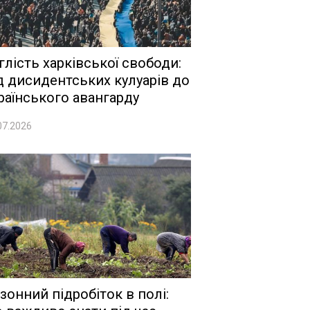
глість харківської свободи:
д дисидентських кулуарів до
раїнського авангарду
07.2026
зонний підробіток в полі: