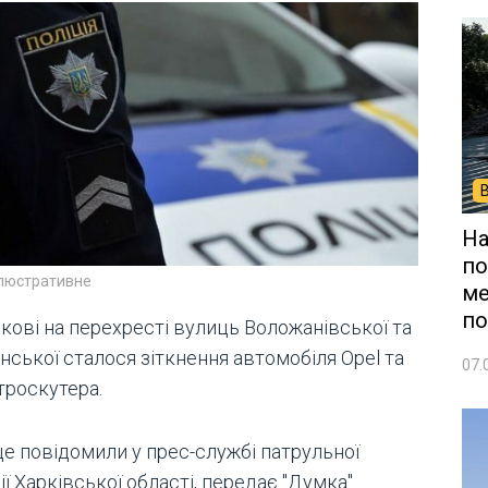
На
по
ілюстративне
ме
по
кові на перехресті вулиць Воложанівської та
нської сталося зіткнення автомобіля Opel та
07.
троскутера.
це повідомили у прес-службі патрульної
ії Харківської області, передає "Думка".