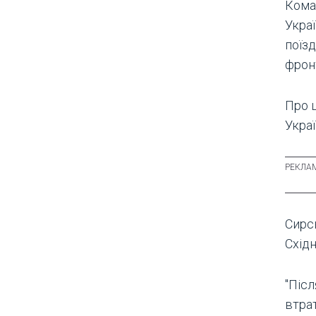
Кома
Укра
поїз
фрон
Про 
Украї
Сирс
Схід
"Післ
втра