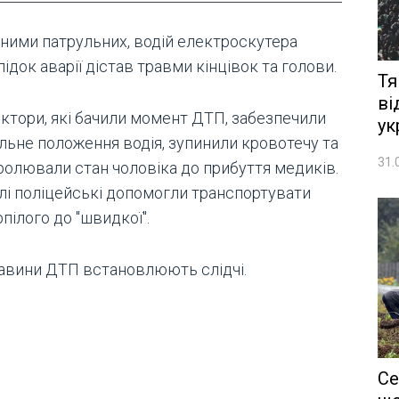
аними патрульних, водій електроскутера
ідок аварії дістав травми кінцівок та голови.
Тя
ві
ектори, які бачили момент ДТП, забезпечили
ук
ільне положення водія, зупинили кровотечу та
31.
ролювали стан чоловіка до прибуття медиків.
лі поліцейські допомогли транспортувати
пілого до "швидкої".
авини ДТП встановлюють слідчі.
Се