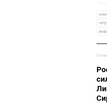
нови
патр
авар
Голов
Ро
си
Ли
Си