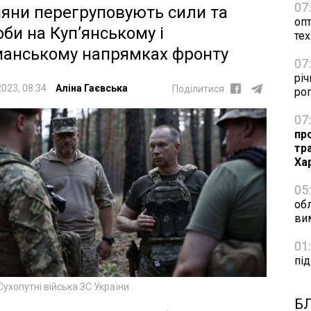
07
іяни перегруповують сили та
оп
оби на Куп’янському і
тех
анському напрямках фронту
07
річ
2023, 08:34
Аліна Гаєвська
Поділитися
рог
07
пр
тр
Ха
05
обл
ви
01
пі
Сухопутні війська ЗС України
Б