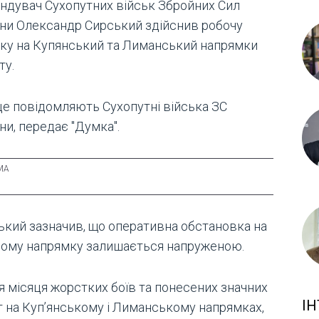
ндувач Сухопутних військ Збройних Сил
їни Олександр Сирський здійснив робочу
дку на Купянський та Лиманський напрямки
ту.
це повідомляють Сухопутні війська ЗС
ни, передає "Думка".
ький зазначив, що оперативна обстановка на
ному напрямку залишається напруженою.
я місяця жорстких боїв та понесених значних
ІН
т на Куп’янському і Лиманському напрямках,