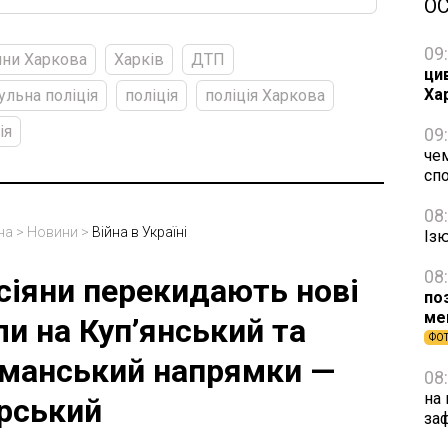
О
09
ни Харкова
Харків
ДТП
ци
Ха
ульна поліція
поліція
поліція Харкова
ія
09
чем
сп
08
на
>
Новини
>
Війна в Україні
Із
08
сіяни перекидають нові
по
ме
ли на Куп’янський та
ФО
манський напрямки —
08
на 
рський
за