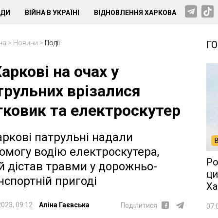
НДИ
ВІЙНА В УКРАЇНІ
ВІДНОВЛЕННЯ ХАРКОВА
на
>
Новини
>
Події
Г
Харкові на очах у
трульних врізалися
гковик та електроскутер
аркові патрульні надали
омогу водію електроскутера,
Ро
й дістав травми у дорожньо-
ци
нспортній пригоді
Ха
2023, 09:12
Аліна Гаєвська
Поділитися
07.