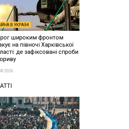
ВІЙНА В УКРАЇНІ
рог широким фронтом
акує на півночі Харківської
ласті: де зафіксовані спроби
ориву
08.2026
АТТІ