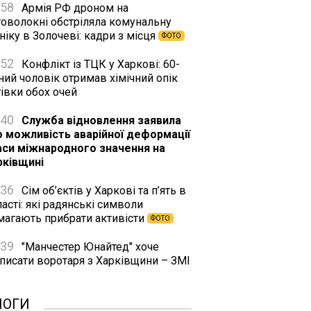
:58
Армія РФ дроном на
товолокні обстріляла комунальну
ніку в Золочеві: кадри з місця
ФОТО
:52
Конфлікт із ТЦК у Харкові: 60-
ний чоловік отримав хімічний опік
івки обох очей
:40
Служба відновлення заявила
о можливість аварійної деформації
аси міжнародного значення на
рківщині
:36
Сім об’єктів у Харкові та п’ять в
асті: які радянські символи
магають прибрати активісти
ФОТО
:39
"Манчестер Юнайтед" хоче
дписати воротаря з Харківщини – ЗМІ
ЛОГИ