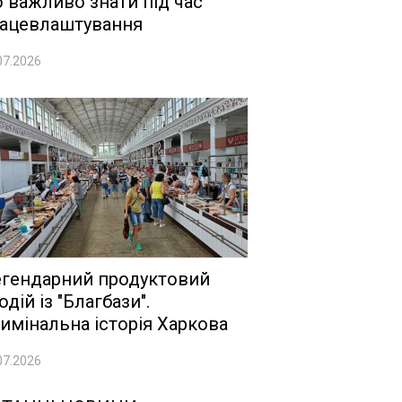
 важливо знати під час
ацевлаштування
07.2026
гендарний продуктовий
одій із "Благбази".
имінальна історія Харкова
07.2026