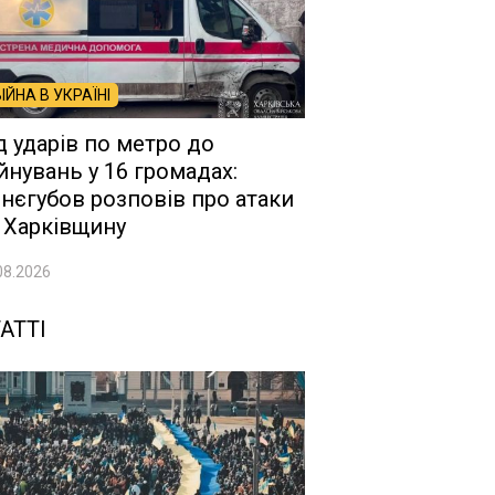
ВІЙНА В УКРАЇНІ
д ударів по метро до
йнувань у 16 громадах:
нєгубов розповів про атаки
 Харківщину
08.2026
АТТІ