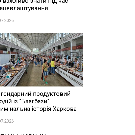
 важливо знати під час
ацевлаштування
07.2026
гендарний продуктовий
одій із "Благбази".
имінальна історія Харкова
07.2026