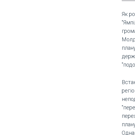
Як р
"Ямпі
гром
Молдо
план
держ
"под
Встан
регі
непод
"пер
пере
план
Однак