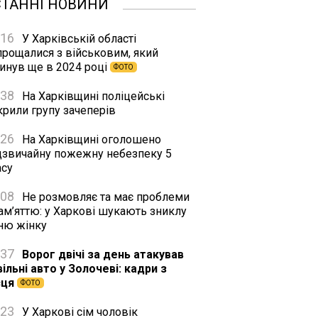
СТАННІ НОВИНИ
:16
У Харківській області
прощалися з військовим, який
гинув ще в 2024 році
ФОТО
:38
На Харківщині поліцейські
крили групу зачеперів
:26
На Харківщині оголошено
дзвичайну пожежну небезпеку 5
асу
:08
Не розмовляє та має проблеми
ам’яттю: у Харкові шукають зниклу
тню жінку
:37
Ворог двічі за день атакував
ільні авто у Золочеві: кадри з
сця
ФОТО
:23
У Харкові сім чоловік