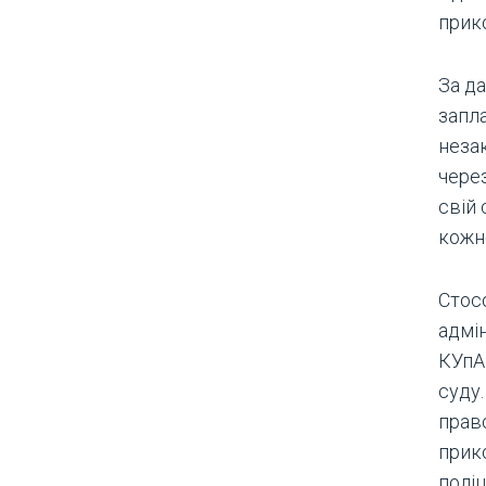
прик
За да
запла
неза
через
свій
кожно
Стос
адмі
КУпА
суду
прав
прик
поліці