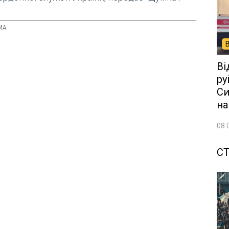
Ві
ру
Си
на
08.
СТ