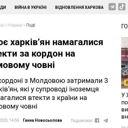
НДИ
ВІЙНА В УКРАЇНІ
ВІДНОВЛЕННЯ ХАРКОВА
на
>
Новини
>
Події
Г
оє харків’ян намагалися
екти за кордон на
мовому човні
кордоні з Молдовою затримали 3
ків’ян, які у супроводі іноземця
У 
агалися втекти з країни на
по
овому човні
ви
вн
2023, 14:56
Ганна Новосьолова
Поділитися