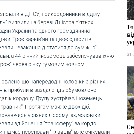
озповіли в ДПСУ, прикордонники відділу
ль" виявили на березі Дністра п’ятьох
Тя
адян України та одного громадянина
ві
ви. Троє харків’ян та двоє одеситів
ук
ували незаконно дістатися до суміжної
31.
ави, а 44-річний іноземець забезпечував їхню
орож" через річку гумовим човном.
овлено, що напередодні чоловіки з різних
онів прибули в заздалегідь обумовлене
алік кордону. Групу зустрічав іноземець
еправник". Протягом майже двох діб,
ховуючись у різних лісосмугах, чоловіки
ували здійснення "трансферу" за кордон.
Се
 під час переправи "плавців" вже очікували