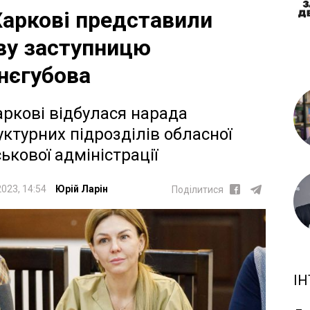
Харкові представили
ву заступницю
нєгубова
аркові відбулася нарада
уктурних підрозділів обласної
ськової адміністрації
2023, 14:54
Юрій Ларін
Поділитися
ІН