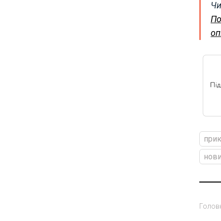
Чи
По
оп
при
нови
Голов