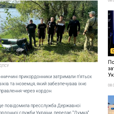
08.
По
 ДПСУ
за
Ук
інниччині прикордонники затримали п’ятьох
іків та іноземця, який забезпечував їхнє
08.
правлення через кордон.
це повідомила пресслужба Державної
ордонної служби України, передає "Думка".