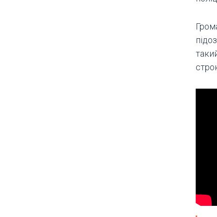
Гром
підоз
таки
строк