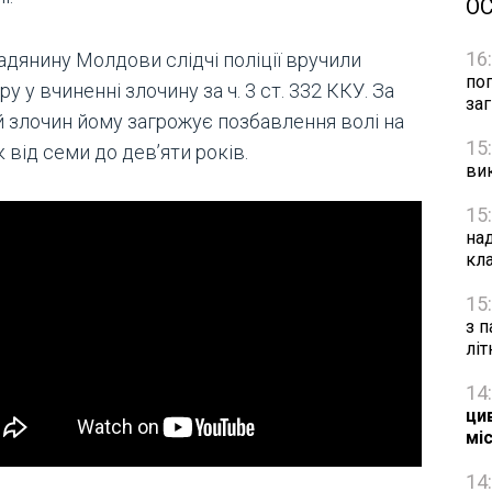
О
16
адянину Молдови слідчі поліції вручили
по
ру у вчиненні злочину за ч. 3 ст. 332 ККУ. За
за
й злочин йому загрожує позбавлення волі на
15
 від семи до дев’яти років.
ви
15
на
кл
15
з п
лі
14
цив
мі
14