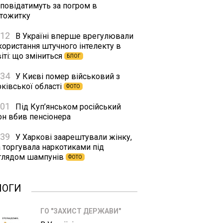
дповідатимуть за погром в
ртожитку
:12
В Україні вперше врегулювали
користання штучного інтелекту в
іті: що зміниться
БЛОГ
:34
У Києві помер військовий з
ківської області
ФОТО
:01
Під Куп’янськом російський
он вбив пенсіонера
:39
У Харкові заарештували жінку,
а торгувала наркотиками під
глядом шампунів
ФОТО
ЛОГИ
ГО "ЗАХИСТ ДЕРЖАВИ"