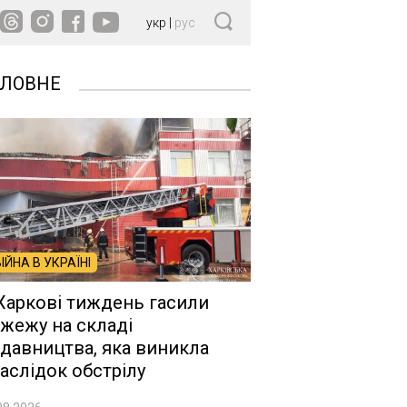
укр
|
рус
ОЛОВНЕ
ВІЙНА В УКРАЇНІ
Харкові тиждень гасили
жежу на складі
давництва, яка виникла
аслідок обстрілу