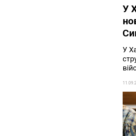
У 
но
Си
У Х
стр
вій
11.09.