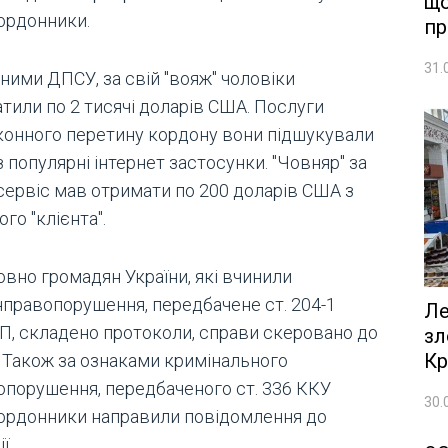
що
ордонники.
пр
31.
ними ДПСУ, за свій "вояж" чоловіки
тили по 2 тисячі доларів США. Послуги
конного перетину кордону вони підшукували
 популярні інтернет застосунки. "Човняр" за
 сервіс мав отримати по 200 доларів США з
го "клієнта".
овно громадян України, які вчинили
нправопорушення, передбачене ст. 204-1
Ле
П, складено протоколи, справи скеровано до
зл
Кр
. Також за ознаками кримінального
опорушення, передбаченого ст. 336 ККУ
30.
ордонники направили повідомлення до
ї.