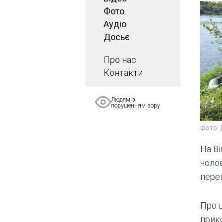
Фото
Аудіо
Досьє
Про нас
Контакти
Людям з
порушенням зору
Фото:
На В
чолов
пере
Про 
прик