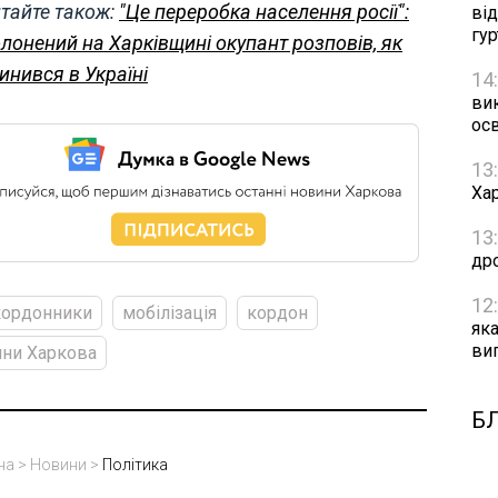
тайте також:
"Це переробка населення росії":
ві
гу
лонений на Харківщині окупант розповів, як
инився в Україні
14
ви
осв
13
Хар
13
др
12
кордонники
мобілізація
кордон
як
ви
ни Харкова
Б
на
>
Новини
>
Політика