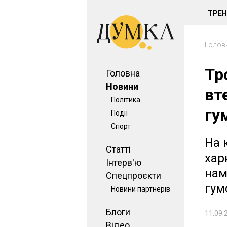
ТРЕ
Голов
Тр
Головна
Новини
вт
Політика
гу
Події
Спорт
На 
Статті
хар
Інтерв'ю
нам
Спецпроєкти
гум
Новини партнерів
Блоги
11.09.
Відео