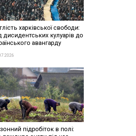
глість харківської свободи:
д дисидентських кулуарів до
раїнського авангарду
07.2026
зонний підробіток в полі: