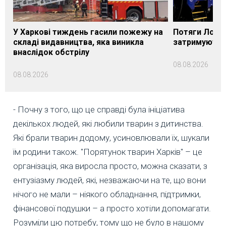
У Харкові тиждень гасили пожежу на
Потяги Лозі
складі видавництва, яка виникла
затримуються
внаслідок обстрілу
08.08.2026
08.08.2026
- Почну з того, що це справді була ініціатива
декількох людей, які любили тварин з дитинства.
Які брали тварин додому, усиновлювали їх, шукали
їм родини також. "Порятунок тварин Харків" – це
організація, яка виросла просто, можна сказати, з
ентузіазму людей, які, незважаючи на те, що вони
нічого не мали – ніякого обладнання, підтримки,
фінансової подушки – а просто хотіли допомагати.
Розуміли цю потребу, тому що не було в нашому