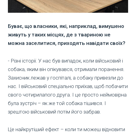
Буває, що власники, які, наприклад, вимушено
живуть у таких місцях, де з твариною не
можна заселитися, приходять навідати своїх?
- Різні історії. У нас був випадок, коли військовий і
собака, яким він опікувався, отримали поранення.
Захисник лежав у госпіталі, а собаку привезли до
нас. І військовий спеціально приїхав, щоб побачити
свого чотирилапого друга. І це просто неймовірна
була зустріч – як же той собака тішився. І
зрештою військовий потім його забрав.
Це найкрутіший ефект – коли ти можеш відновити