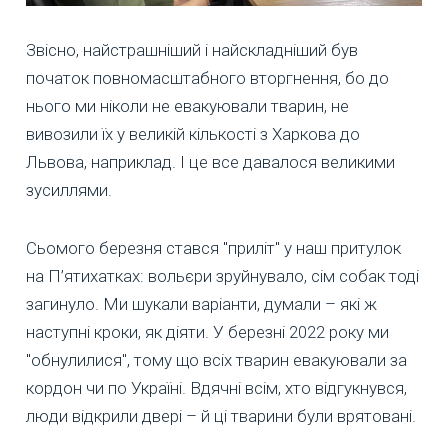
Звісно, найстрашніший і найскладніший був
початок повномасштабного вторгнення, бо до
нього ми ніколи не евакуювали тварин, не
вивозили їх у великій кількості з Харкова до
Львова, наприклад. І це все давалося великими
зусиллями.
Сьомого березня стався "приліт" у наш притулок
на П’ятихатках: вольєри зруйнувало, сім собак тоді
загинуло. Ми шукали варіанти, думали – які ж
наступні кроки, як діяти. У березні 2022 року ми
"обнулилися", тому що всіх тварин евакуювали за
кордон чи по Україні. Вдячні всім, хто відгукнувся,
люди відкрили двері – й ці тварини були врятовані.