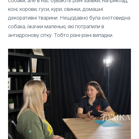
собаки, але в нас бувають різні заявки, наприклад,
коні, корови, гуси, кури, свинки, домашні
декоративні тварини. Нещодавно була єнотовидна
собака, їжачки маленькі, які потрапили в
антидронову сітку. Тобто різні-різні випадки.