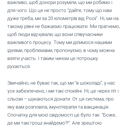
важливо, щоб донори розуміли, що ми робимо і
для чого. Що це не просто "дайте, тому що нам
дуже треба, ми за 20 кілометрів від Росії". Ні, ми на
такому рівні не бажаємо працювати. Ми прагнемо,
щоб люди відчували, що вони співучасники
важливого процесу. Тому ми ділимося нашими
ідеями, проблемами, пропонуємо, в чому можна
взяти участь. І таким чином це потрошку
рухається.
Звичайно, не буває так, що ми "в шоколаді", у нас
усе забезпечено, і ми такі спокійні. Ні, це через піт і
сльози – шукаються донати. От ця система, про
яку вам розповіла, імунотерапія та вакцинація.
Спочатку для моєї свідомості це було так: "Боже,
де ми такі гроші знайдемо?!". Але зрештою