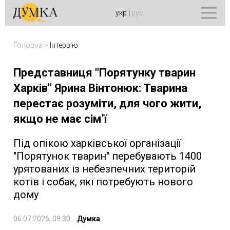
укр
|
рус
Головна
>
Інтерв'ю
Представниця "Порятунку тварин
Харків" Ярина Вінтонюк: Тварина
перестає розуміти, для чого жити,
якщо не має сім’ї
Під опікою харківської організації
"Порятунок тварин" перебувають 1400
урятованих із небезпечних територій
котів і собак, які потребують нового
дому
06.07.2026, 09:30
Думка