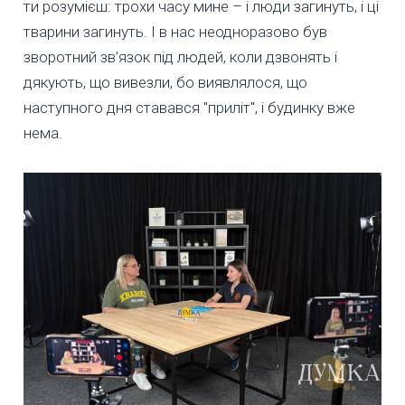
ти розумієш: трохи часу мине – і люди загинуть, і ці
тварини загинуть. І в нас неодноразово був
зворотний зв’язок під людей, коли дзвонять і
дякують, що вивезли, бо виявлялося, що
наступного дня ставався "приліт", і будинку вже
нема.