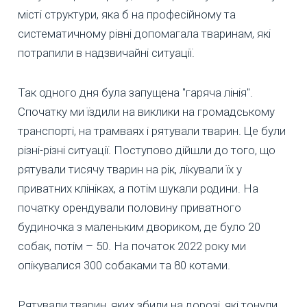
місті структури, яка б на професійному та
систематичному рівні допомагала тваринам, які
потрапили в надзвичайні ситуації.
Так одного дня була запущена "гаряча лінія".
Спочатку ми їздили на виклики на громадському
транспорті, на трамваях і рятували тварин. Це були
різні-різні ситуації. Поступово дійшли до того, що
рятували тисячу тварин на рік, лікували їх у
приватних клініках, а потім шукали родини. На
початку орендували половину приватного
будиночка з маленьким двориком, де було 20
собак, потім – 50. На початок 2022 року ми
опікувалися 300 собаками та 80 котами.
Рятували тварин, яких збили на дорозі, які тонули,