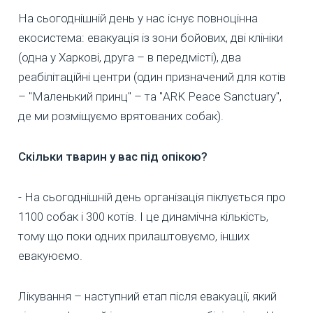
На сьогоднішній день у нас існує повноцінна
екосистема: евакуація із зони бойових, дві клініки
(одна у Харкові, друга – в передмісті), два
реабілітаційні центри (один призначений для котів
– "Маленький принц" – та "ARK Peace Sanctuary",
де ми розміщуємо врятованих собак).
Скільки тварин у вас під опікою?
- На сьогоднішній день організація піклується про
1100 собак і 300 котів. І це динамічна кількість,
тому що поки одних прилаштовуємо, інших
евакуюємо.
Лікування – наступний етап після евакуації, який