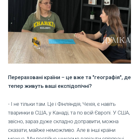
Перераховані країни – це вже та "географія", де
тепер живуть ваші експідопічні?
- І не тільки там. Це і Фінляндія, Чехія, є навіть
тваринки в США, у Канаді, та по всій Європі. У США,
звісно, зараз дуже складно доправити, можна
сказати, майже неможливо. Але в інші країни
можна. Ми постійно шукаємо варіанти співпраці,