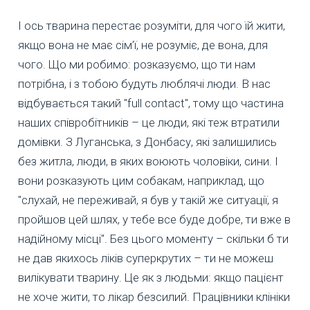
І ось тварина перестає розуміти, для чого їй жити,
якщо вона не має сім’ї, не розуміє, де вона, для
чого. Що ми робимо: розказуємо, що ти нам
потрібна, і з тобою будуть люблячі люди. В нас
відбувається такий "full contact", тому що частина
наших співробітників – це люди, які теж втратили
домівки. З Луганська, з Донбасу, які залишились
без житла, люди, в яких воюють чоловіки, сини. І
вони розказують цим собакам, наприклад, що
"слухай, не переживай, я був у такій же ситуації, я
пройшов цей шлях, у тебе все буде добре, ти вже в
надійному місці". Без цього моменту – скільки б ти
не дав якихось ліків суперкрутих – ти не можеш
вилікувати тварину. Це як з людьми: якщо пацієнт
не хоче жити, то лікар безсилий. Працівники клініки