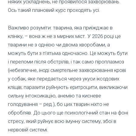
ніяких ускладнень, не проявилося захворювань.
Ось такий плановий курс проходять усі.
Важливо розуміти: тварина, яка приїжджає в
клініку, – вона ж не з мирних міст. У 2026 році це
тварини не з однією чи двома хворобами, а
можуть бути з п’ятьма одночасно. Це можуть бути
і переломи після обстрілів, і так само піроплазмоз
(небезпечне, іноді смертельне захворювання крові
у собак, яке передається через укуси іксодових
кліщів; паразити руйнують еритроцити, викликаючи
сильну інтоксикацію, анемію та кисневе
голодування – ред.), бо цих тварин ніхто не
обробляв. До цього ще психологічний стан на фоні
стресу, який руйнує всю імунну систему, збої в
нервовій системі.