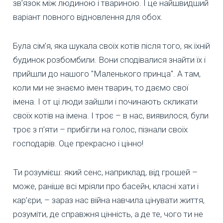
зв’язок між людиною і твариною. І це найшвидший
варіант повного відновлення для обох.
Була сім’я, яка шукала своїх котів після того, як їхній
будинок розбомбили. Вони сподівалися знайти їх і
прийшли до нашого "Маленького принца". А там,
коли ми не знаємо імен тварин, то даємо свої
імена. І от ці люди зайшли і починають скликати
своїх котів на імена. І троє – в нас, виявилося, були
троє з п’яти – прибігли на голос, пізнали своїх
господарів. Оце прекрасно і цінно!
Ти розумієш: який сенс, наприклад, від грошей –
може, раніше всі мріяли про басейн, класні хати і
кар’єри, – зараз нас війна навчила цінувати життя,
розуміти, де справжня цінність, а де те, чого ти не