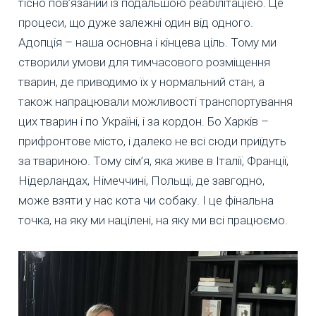
тісно пов’язаний із подальшою реабілітацією. Це
процеси, що дуже залежні один від одного.
Адопція – наша основна і кінцева ціль. Тому ми
створили умови для тимчасового розміщення
тварин, де приводимо їх у нормальний стан, а
також напрацювали можливості транспортування
цих тварин і по Україні, і за кордон. Бо Харків –
прифронтове місто, і далеко не всі сюди приїдуть
за твариною. Тому сім’я, яка живе в Італії, Франції,
Нідерландах, Німеччині, Польщі, де завгодно,
може взяти у нас кота чи собаку. І це фінальна
точка, на яку ми націлені, на яку ми всі працюємо.