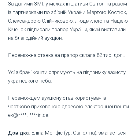
За даними ЗМІ, у межах ініціативи Світоліна разом
із партнерками по збірній України Мартою Костюк,
Олександрою Олійниковою, Людмилою та Надією
Кіченок підписали прапор України, який виставили
на благодійний аукціон.
Переможна ставка за прапор склала 82 тис. дол..
Усі зібрані кошти спрямують на підтримку захисту
українського неба.
Переможцем аукціону став користувач із
частково прихованою адресою електронної пошти
ek@****.-****in.de.
Довідка
. Еліна Монфіс (ур. Світоліна), змагається