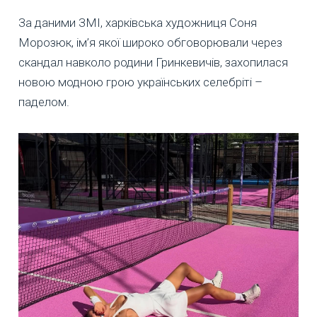
За даними ЗМІ, харківська художниця Соня
Морозюк, ім’я якої широко обговорювали через
скандал навколо родини Гринкевичів, захопилася
новою модною грою українських селебріті –
паделом.