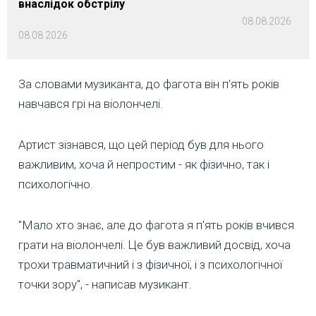
внаслідок обстрілу
08.08.2026
08.08.2026
За словами музиканта, до фагота він п'ять років
навчався грі на віолончелі.
Артист зізнався, що цей період був для нього
важливим, хоча й непростим - як фізично, так і
психологічно.
"Мало хто знає, але до фагота я п'ять років вчився
грати на віолончелі. Це був важливий досвід, хоча
трохи травматичний і з фізичної, і з психологічної
точки зору", - написав музикант.