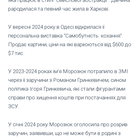
яка працює в стилі "смислової абстракції". Дівчина
рародилася та певний час жила в Харкові.
У вересні 2024 року в Одесі відкрилася її
персональна виставка "Самобутність. кохання".
Продає картини, ціни на які варіюються від $600 до
$7 тис.
У 2023-2024 роках ім'я Морозюк потрапило в ЗМІ
через її заручини з Романом Гринкевичем, сином
політика Ігоря Гринкевича, які стали фігурантами
справи про хищення коштів при постачаннях для
ЗСУ.
У січні 2024 року Морозюк оголосила про розрив
заручин, заявивши, що не може бути в родині з