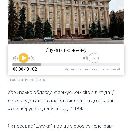
Слухати цю новину
1x
00:00
/
01:02
Аудіо синтезовано з використанням AI
Ілюстративне фото
Харківська облрада формує комісію з ліквідації
двох медзакладів для їх приєднання до лікарні,
якою керує ексдепутат від ОПЗЖ.
Як передає "Думка", про це у своєму телеграм-