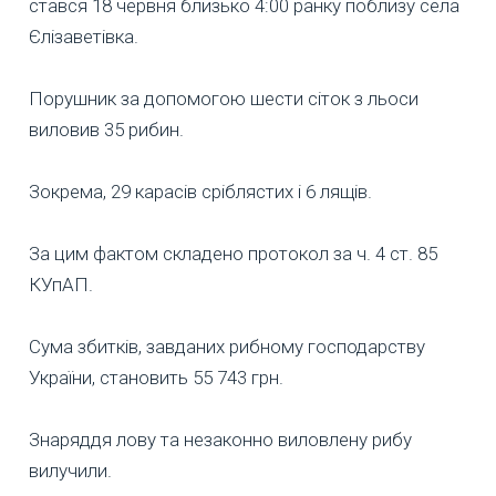
стався 18 червня близько 4:00 ранку поблизу села
Єлізаветівка.
Порушник за допомогою шести сіток з льоси
виловив 35 рибин.
Зокрема, 29 карасів сріблястих і 6 лящів.
За цим фактом складено протокол за ч. 4 ст. 85
КУпАП.
Сума збитків, завданих рибному господарству
України, становить 55 743 грн.
Знаряддя лову та незаконно виловлену рибу
вилучили.