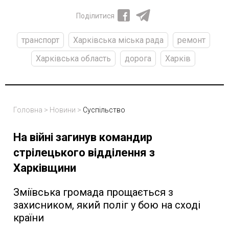
Поділитися
транспорт
Харківська міська рада
ремонт
Харківська область
дорога
Харків
Головна
>
Новини
>
Суспільство
На війні загинув командир
стрілецького відділення з
Харківщини
Зміївська громада прощається з
захисником, який поліг у бою на сході
країни