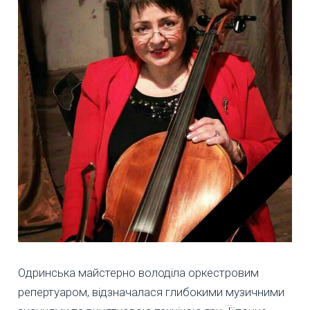
Одринська майстерно володіла оркестровим
репертуаром, відзначалася глибокими музичними