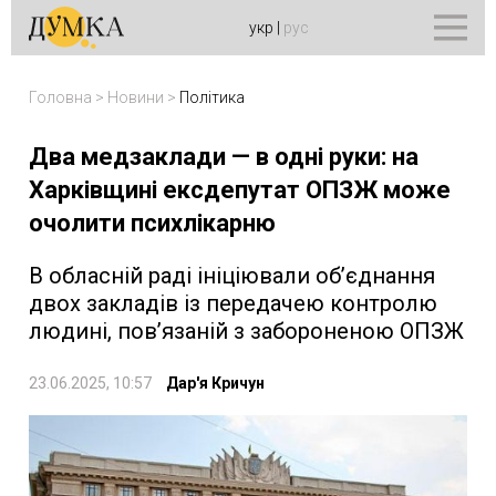
укр
|
рус
Головна
>
Новини
>
Політика
Два медзаклади — в одні руки: на
Харківщині ексдепутат ОПЗЖ може
очолити психлікарню
В обласній раді ініціювали об’єднання
двох закладів із передачею контролю
людині, пов’язаній з забороненою ОПЗЖ
23.06.2025, 10:57
Дар'я Кричун