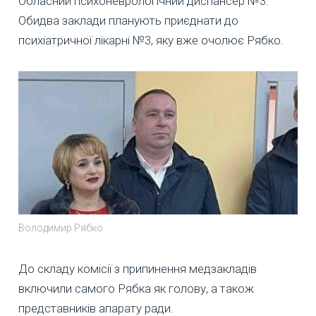
Обласний психоневрологічний диспансер №3.
Обидва заклади планують приєднати до
психіатричної лікарні №3, яку вже очолює Рябко.
Володимир Рябко​​​​​
До складу комісії з припинення медзакладів
включили самого Рябка як голову, а також
представників апарату ради.