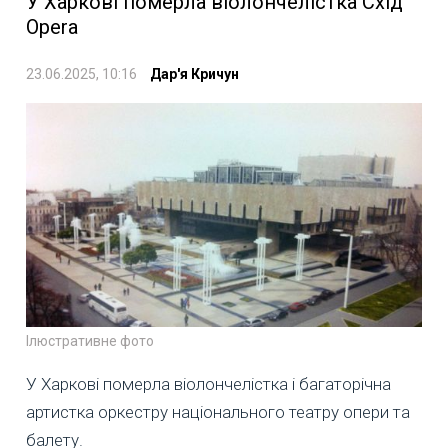
У Харкові померла віолончелістка Схід
Opera
23.06.2025, 10:16
Дар'я Кричун
Ілюстративне фото
У Харкові померла віолончелістка і багаторічна
артистка оркестру національного театру опери та
балету.