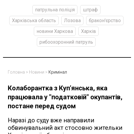
патрульна поліція
штраф
Харківська область
Лозова
бракон'єрство
новини Харкова
Харків
рибоохоронний патруль
Головна
>
Новини
>
Кримінал
Колаборантка з Куп'янська, яка
працювала у "податковій" окупантів,
постане перед судом
Наразі до суду вже направили
обвинувальний акт стосовно жительки