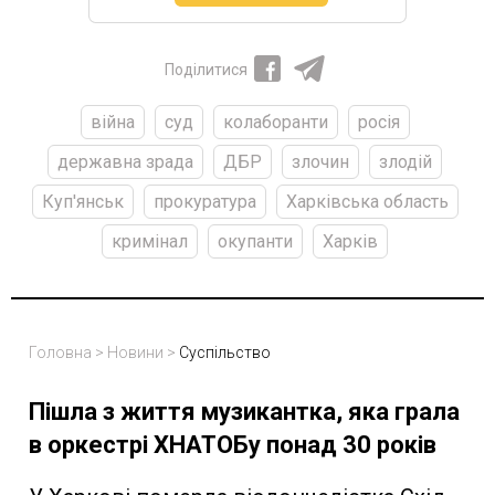
Поділитися
війна
суд
колаборанти
росія
державна зрада
ДБР
злочин
злодій
Куп'янськ
прокуратура
Харківська область
кримінал
окупанти
Харків
Головна
>
Новини
>
Суспільство
Пішла з життя музикантка, яка грала
в оркестрі ХНАТОБу понад 30 років