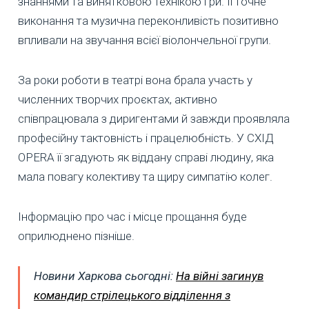
знаннями та винятковою технікою гри. Її точне
виконання та музична переконливість позитивно
впливали на звучання всієї віолончельної групи.
За роки роботи в театрі вона брала участь у
численних творчих проєктах, активно
співпрацювала з диригентами й завжди проявляла
професійну тактовність і працелюбність. У СХІД
OPERA її згадують як віддану справі людину, яка
мала повагу колективу та щиру симпатію колег.
Інформацію про час і місце прощання буде
оприлюднено пізніше.
Новини Харкова сьогодні:
На війні загинув
командир стрілецького відділення з