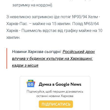
затримку на кордоні).
З невеликою затримкою їде потяг №93/94 Хелм -
Харків-Пас. – майже на 15 хвилин. Поїзд №63/64
Харків - Пшемисль відстає від графіку майже на 10
хвилин.
Новини Харкова сьогодні:
Російський дрон
влучив у будинок культури на Харківщині:
кадри з місця