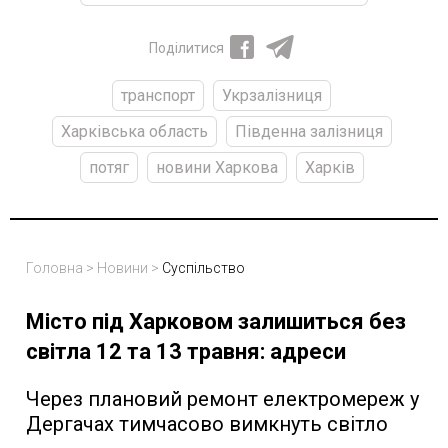
Поділитися
транспорт
Укрзалізниця
Харківська область
Південна залізниця
потяг
новини Харкова
Харків
Головна
>
Новини
>
Суспільство
Місто під Харковом залишиться без
світла 12 та 13 травня: адреси
Через плановий ремонт електромереж у
Дергачах тимчасово вимкнуть світло