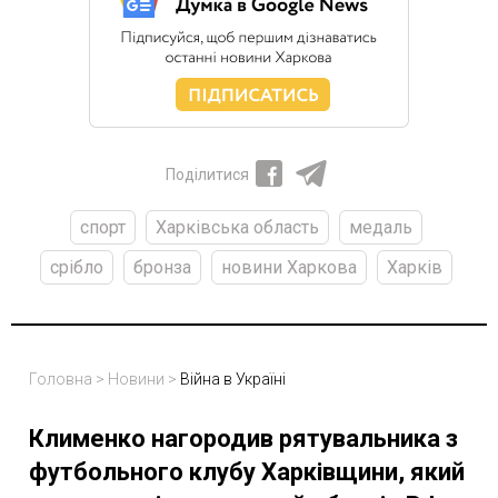
Поділитися
спорт
Харківська область
медаль
срібло
бронза
новини Харкова
Харків
Головна
>
Новини
>
Війна в Україні
Клименко нагородив рятувальника з
футбольного клубу Харківщини, який