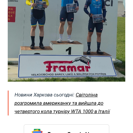
Новини Харкова сьогодні:
Світоліна
розгромила американку та вийшла до
четвертого кола турніру WTA 1000 в Італії