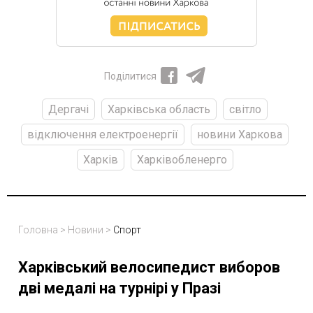
Поділитися
Дергачі
Харківська область
світло
відключення електроенергії
новини Харкова
Харків
Харківобленерго
Головна
>
Новини
>
Спорт
Харківський велосипедист виборов
дві медалі на турнірі у Празі