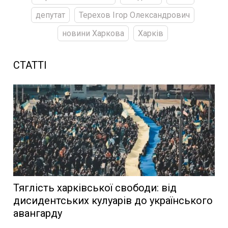
депутат
Терехов Ігор Олександрович
новини Харкова
Харків
СТАТТІ
Тяглість харківської свободи: від
дисидентських кулуарів до українського
авангарду