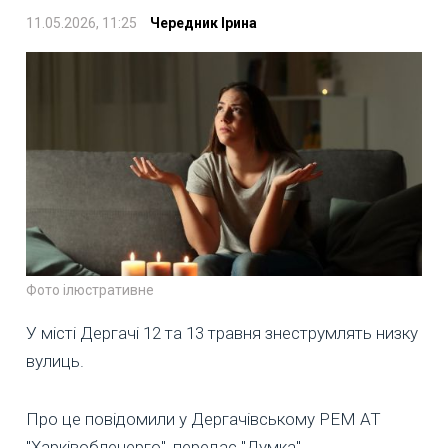
11.05.2026, 11:25
Чередник Ірина
Фото ілюстративне
У місті Дергачі 12 та 13 травня знеструмлять низку
вулиць.
Про це повідомили у Дергачівському РЕМ АТ
"Харківобленерго", передає "Думка".