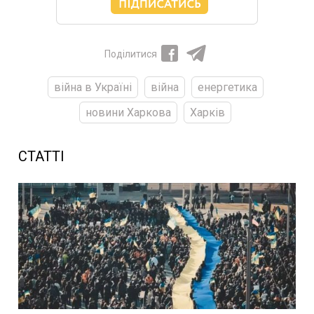
Поділитися
війна в Україні
війна
енергетика
новини Харкова
Харків
СТАТТІ