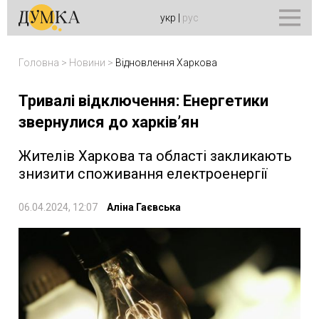
укр
|
рус
Головна
>
Новини
>
Відновлення Харкова
Тривалі відключення: Енергетики
звернулися до харків’ян
Жителів Харкова та області закликають
знизити споживання електроенергії
06.04.2024, 12:07
Аліна Гаєвська