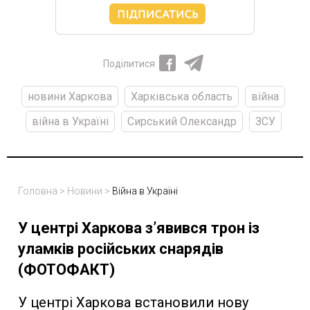
Поділитися
новини Харкова
Харківська область
війна
війна в Україні
Сирський Олександр
ЗСУ
Головна
>
Новини
>
Війна в Україні
У центрі Харкова з’явився трон із
уламків російських снарядів
(ФОТОФАКТ)
У центрі Харкова встановили нову