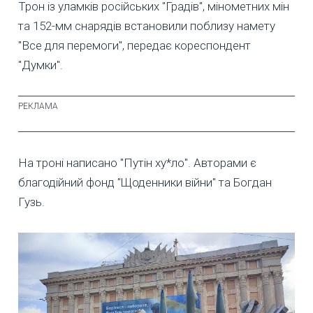
Трон із уламків російських "Градів", мінометних мін
та 152-мм снарядів встановили поблизу намету
"Все для перемоги", передає кореспондент
"Думки".
На троні написано "Путін ху*ло". Авторами є
благодійний фонд "Щоденники війни" та Богдан
Гузь.