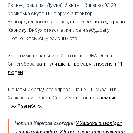
Як повідомляла "Думка", 6 квітня, близько 00:20
російська окупаційна армія з території
Бєлгородської області завдала
ракетного удару по
Харкову
. Вибух стався в житловій забудові у
Шевченківському районі міста.
За даними начальника Харківської ОВА Олега
Синєгубова,
загинули шість громадян
,
поранені 11
людей
.
Начальник слідчого управління ГУНП України в
Харківській області Сергій Болвінов
повідомляв
про 7 загиблих
.
Новини Харкова сьогодні:
У Харкові внаслідок
нічної атаки вибиті 3,6 тис. вікон, пошкоджений