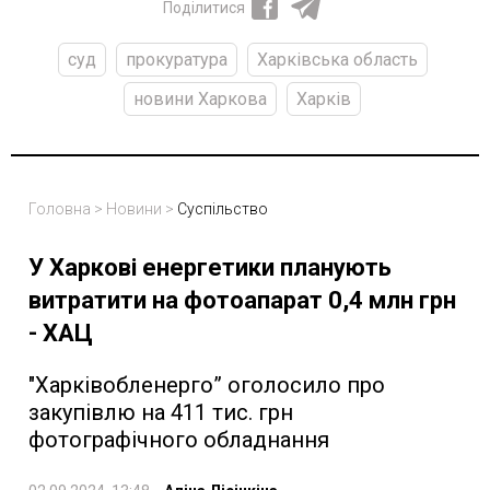
Поділитися
суд
прокуратура
Харківська область
новини Харкова
Харків
Головна
>
Новини
>
Суспільство
У Харкові енергетики планують
витратити на фотоапарат 0,4 млн грн
- ХАЦ
"Харківобленерго” оголосило про
закупівлю на 411 тис. грн
фотографічного обладнання