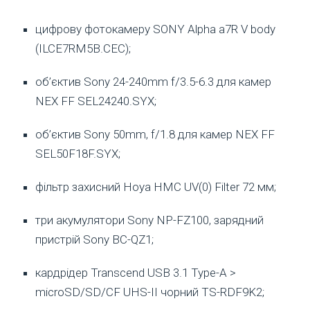
цифрову фотокамеру SONY Alpha a7R V body
(ILCE7RM5B.CEC);
об’єктив Sony 24-240mm f/3.5-6.3 для камер
NEX FF SEL24240.SYX;
об’єктив Sony 50mm, f/1.8 для камер NEX FF
SEL50F18F.SYX;
фільтр захисний Hoya HMC UV(0) Filter 72 мм;
три акумулятори Sony NP-FZ100, зарядний
пристрій Sony BC-QZ1;
кардрідер Transcend USB 3.1 Type-A >
microSD/SD/CF UHS-II чорний TS-RDF9K2;