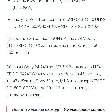
спалах PowerPlant cam light LED 396A
(LED396A);
карту пам’яті Transcend microSD 64GB C10 UHS-
I U3 A2 R160/W80MB/s + SD TS64GUSD340S.
Цифровий фотоапарат SONY Alpha a7R V body
(ILCE7RM5B.CEC) зараз можна придбати за 130 –
160 тис. грн.
Об’єктив Sony 24-240mm f/3.5-6.3 для камер NEX
FF SEL24240.SYX можна придбати за 45 тис. грн,
інший об’єктив Sony 50mm, f/1.8 для камер NEX FF
SEL50F18F.SYX – за 10 – 12 тис. грн, пишуть
антикорупційники.
Новини Харкова сьогодні:
У Харківській області