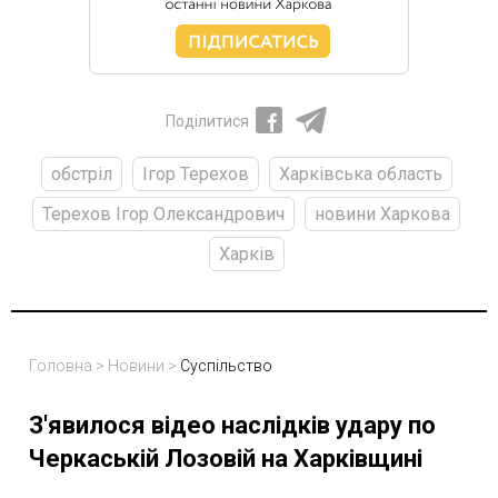
Поділитися
обстріл
Ігор Терехов
Харківська область
Терехов Ігор Олександрович
новини Харкова
Харків
Головна
>
Новини
>
Суспільство
З'явилося відео наслідків удару по
Черкаській Лозовій на Харківщині