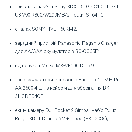
три карти пам’яті Sony SDXC 64GB C10 UHS-II
U3 V90 R300/W299MB/s Tough SF64TG;
спалах SONY HVL-F60RM2;
зарядний пристрій Panasonic Flagship Charger,
для АА/ААА акумуляторів BQ-CC65E;
видошукач Meike MK-VF100 D 16:9;
три акумулятори Panasonic Eneloop NI-MH Pro
AA 2500 4 шт, з кейсом для зберігання BK-
3HCDEC4CP;
екшн-камеру DJI Pocket 2 Gimbal, набір Puluz
Ring USB LED lamp 6.2″+ tripod (PKT3038);