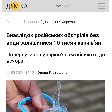
укр
|
рус
Головна
>
Новини
>
Відновлення Харкова
Внаслідок російських обстрілів без
води залишилися 10 тисяч харківʼян
Повернути воду харків'янам обіцяють до
вечора
02.09.2024, 14:12
Олена Гнатишина