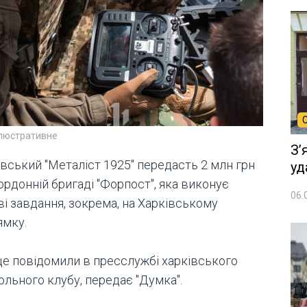
ілюстративне
Зʼ
івський "Металіст 1925" передасть 2 млн грн
уд
рдонній бригаді "Форпост", яка виконує
06.
ві завдання, зокрема, на Харківському
ямку.
це повідомили в пресслужбі харківського
ольного клубу, передає "Думка".