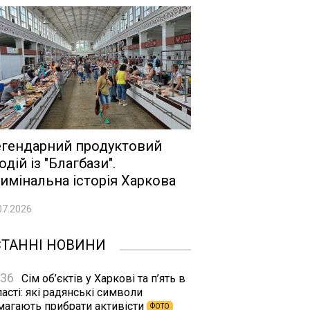
гендарний продуктовий
одій із "Благбази".
имінальна історія Харкова
07.2026
СТАННІ НОВИНИ
:36
Сім об’єктів у Харкові та п’ять в
асті: які радянські символи
магають прибрати активісти
ФОТО