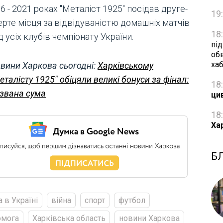
6 - 2021 роках "Металіст 1925" посідав друге-
19
ерте місця за відвідуваністю домашніх матчів
18
 усіх клубів чемпіонату України.
пі
об
ха
вини Харкова сьогодні:
Харківському
еталісту 1925" обіцяли великі бонуси за фінал:
18
звана сума
ци
18
Ха
Б
а в Україні
війна
спорт
футбол
омога
Харківська область
новини Харкова