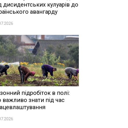
д дисидентських кулуарів до
раїнського авангарду
07.2026
зонний підробіток в полі:
 важливо знати під час
ацевлаштування
07.2026