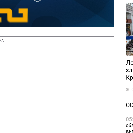
Ле
зл
Кр
30.
О
05
обл
ви