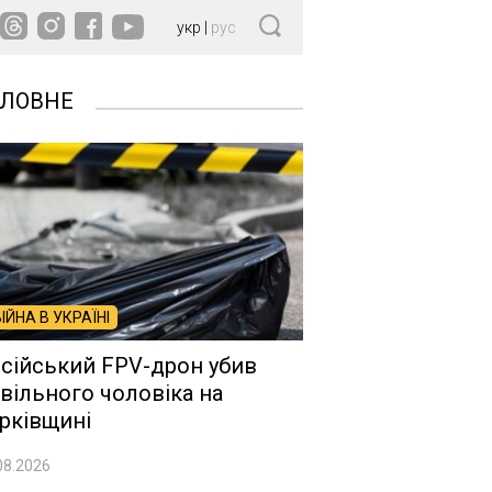
укр
|
рус
ОЛОВНЕ
ВІЙНА В УКРАЇНІ
сійський FPV-дрон убив
вільного чоловіка на
рківщині
08.2026