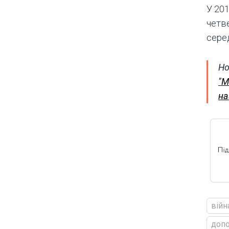
У 201
четв
серед
Но
"М
на
війн
доп