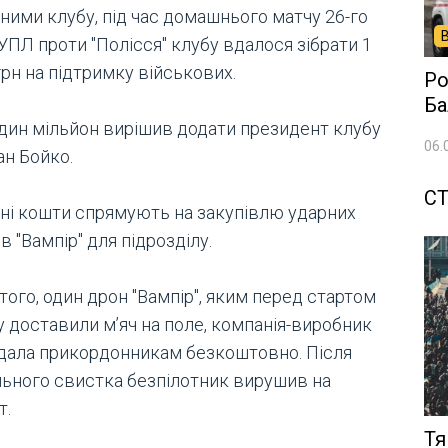
ними клубу, під час домашнього матчу 26-го
УПЛ проти "Полісся" клубу вдалося зібрати 1
рн на підтримку військових.
Ро
Ба
дин мільйон вирішив додати президент клубу
06.
ан Бойко.
СТ
ані кошти спрямують на закупівлю ударних
в "Вампір" для підрозділу.
того, один дрон "Вампір", яким перед стартом
у доставили м’яч на поле, компанія-виробник
дала прикордонникам безкоштовно. Після
льного свистка безпілотник вирушив на
т.
Тя