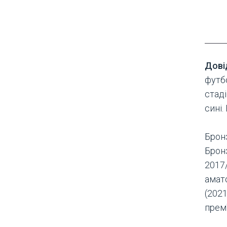
Дові
футб
стаді
сині.
Бронз
Бронз
2017
амат
(2021
прем'