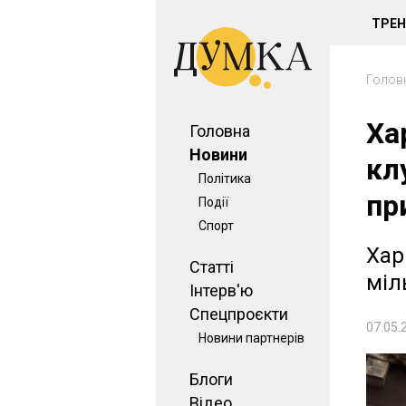
ТРЕ
Голов
Ха
Головна
Новини
кл
Політика
пр
Події
Спорт
Хар
Статті
міл
Інтерв'ю
Спецпроєкти
07.05.
Новини партнерів
Блоги
Відео