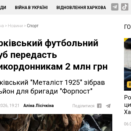
НДИ
ВІЙНА В УКРАЇНІ
ВІДНОВЛЕННЯ ХАРКОВА
на
>
Новини
>
Спорт
Г
рківський футбольний
уб передасть
икордонникам 2 млн грн
ківський "Металіст 1925" зібрав
ьйон для бригади "Форпост"
Ро
ци
2026, 19:21
Аліна Лісічкіна
Поділитися
Ха
06.