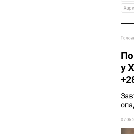
Харк
Голов
По
у 
+2
Зав
опа
07.05.