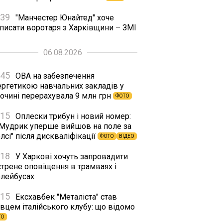
:39
"Манчестер Юнайтед" хоче
дписати воротаря з Харківщини – ЗМІ
06.08.2026
:45
ОВА на забезпечення
ергетикою навчальних закладів у
сочині перерахувала 9 млн грн
ФОТО
:15
Оплески трибун і новий номер:
 Мудрик уперше вийшов на поле за
лсі" після дискваліфікації
ФОТО
ВІДЕО
:18
У Харкові хочуть запровадити
стрене оповіщення в трамваях і
олейбусах
:15
Ексхавбек "Металіста" став
вцем італійського клубу: що відомо
ТО