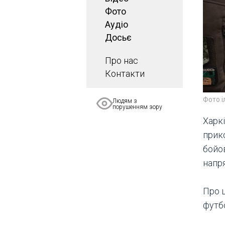
Фото
Аудіо
Досьє
Про нас
Контакти
Фото 
Людям з
порушенням зору
Харк
прико
бойо
напр
Про 
футб