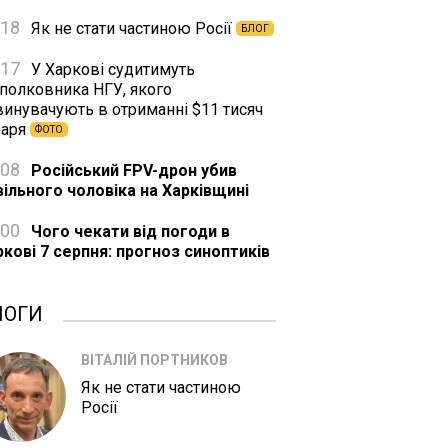
:18
Як не стати частиною Росії
БЛОГ
:17
У Харкові судитимуть
дполковника НГУ, якого
винувачують в отриманні $11 тисяч
баря
ФОТО
:08
Російський FPV-дрон убив
вільного чоловіка на Харківщині
:00
Чого чекати від погоди в
ркові 7 серпня: прогноз синоптиків
ЛОГИ
ВІТАЛІЙ ПОРТНИКОВ
Як не стати частиною
Росії