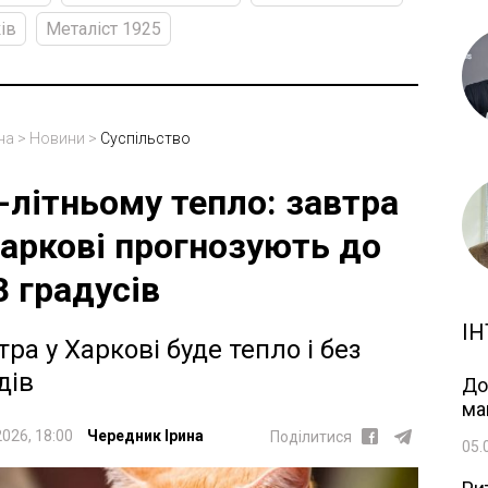
ів
Металіст 1925
на
>
Новини
>
Суспільство
-літньому тепло: завтра
Харкові прогнозують до
8 градусів
ІН
тра у Харкові буде тепло і без
дів
До
ма
2026, 18:00
Чередник Ірина
Поділитися
05.