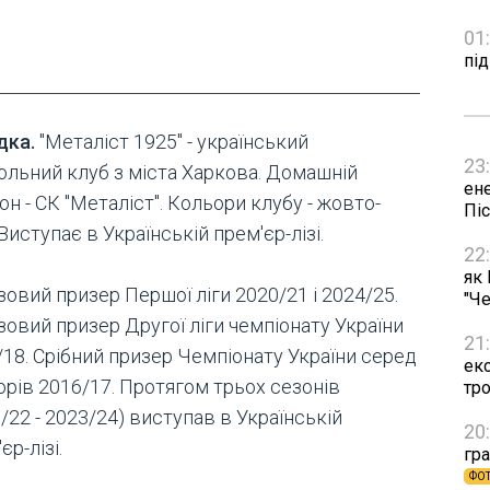
01
пі
дка.
"Металіст 1925" - український
23
ольний клуб з міста Харкова. Домашній
ен
он - СК "Металіст". Кольори клубу - жовто-
Пі
 Виступає в Українській прем'єр-лізі.
22
як
овий призер Першої ліги 2020/21 і 2024/25.
"Че
овий призер Другої ліги чемпіонату України
21
/18. Срібний призер Чемпіонату України серед
ек
орів 2016/17. Протягом трьох сезонів
тр
/22 - 2023/24) виступав в Українській
20
єр-лізі.
гра
ФО