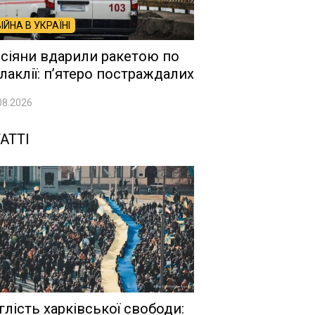
ВІЙНА В УКРАЇНІ
сіяни вдарили ракетою по
лаклії: п’ятеро постраждалих
08.2026
АТТІ
глість харківської свободи: