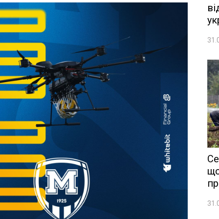
ві
ук
31.
Се
що
пр
31.