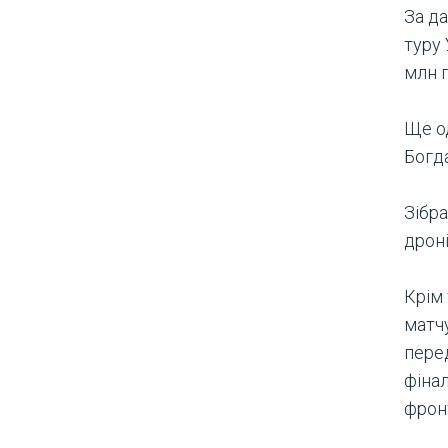
За да
туру 
млн г
Ще о
Богд
Зібр
дроні
Крім 
матч
пере
фіна
фрон