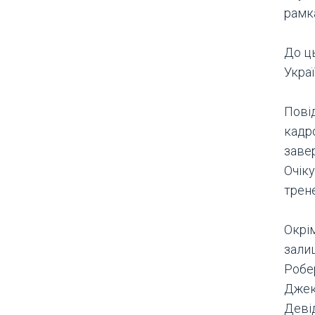
рамк
До ць
Украї
Пові
кадро
заве
Очік
трене
Окрім
зали
Робер
Джек
Деві