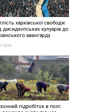
глість харківської свободи:
д дисидентських кулуарів до
раїнського авангарду
07.2026
зонний підробіток в полі: