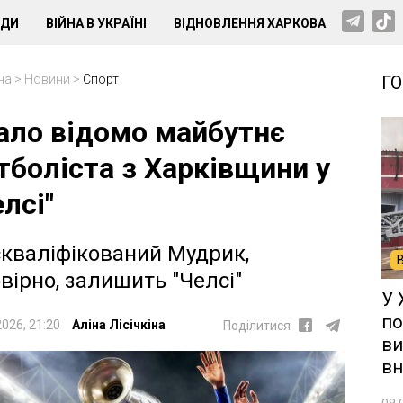
НДИ
ВІЙНА В УКРАЇНІ
ВІДНОВЛЕННЯ ХАРКОВА
на
>
Новини
>
Спорт
Г
ало відомо майбутнє
тболіста з Харківщини у
елсі"
кваліфікований Мудрик,
вірно, залишить "Челсі"
У 
по
2026, 21:20
Аліна Лісічкіна
Поділитися
ви
вн