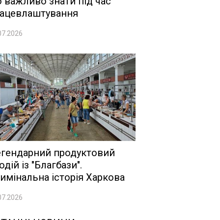
 важливо знати під час
ацевлаштування
07.2026
гендарний продуктовий
одій із "Благбази".
имінальна історія Харкова
07.2026