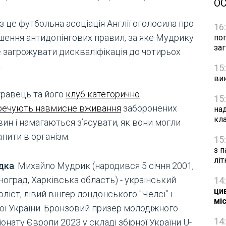
О
 це футбольна асоціація Англії оголосила про
16
шення антидопінгових правил, за яке Мудрику
по
за
 загрожувати дискваліфікація до чотирьох
.
15
ви
гравець та його
клуб категорично
15
речують навмисне вживання
заборонених
на
кл
ин і намагаються з’ясувати, як вони могли
пити в організм.
15
з п
лі
дка
. Михайло Мудрик (народився 5 січня 2001,
оград, Харківська область) - український
14
цив
ліст, лівий вінгер лондонського "Челсі" і
мі
ної України. Бронзовий призер молодіжного
14
онату Європи 2023 у складі збірної України U-