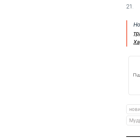
21.
Но
тр
Ха
нови
Муд