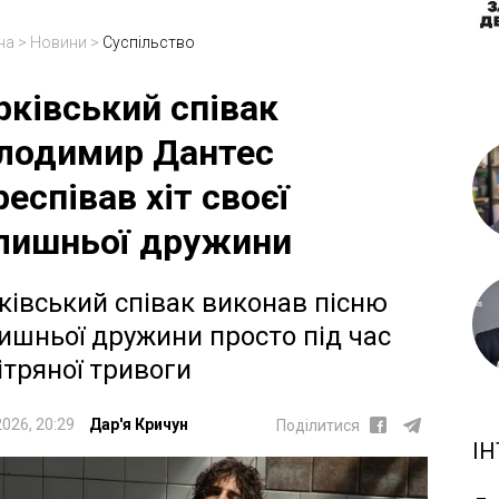
на
>
Новини
>
Суспільство
рківський співак
лодимир Дантес
респівав хіт своєї
лишньої дружини
ківський співак виконав пісню
ишньої дружини просто під час
ітряної тривоги
2026, 20:29
Дар'я Кричун
Поділитися
ІН