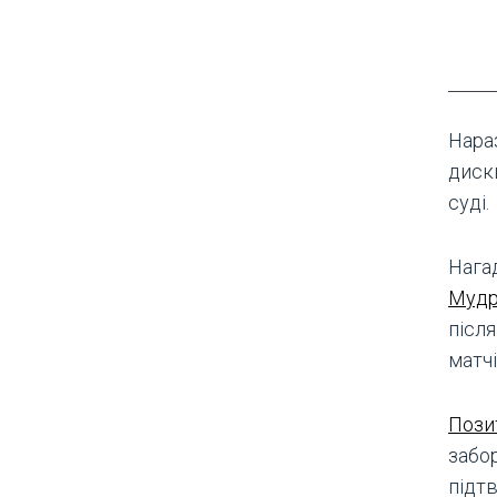
Нара
диск
суді.
Нага
Мудр
післ
матчі
Пози
забор
підтв