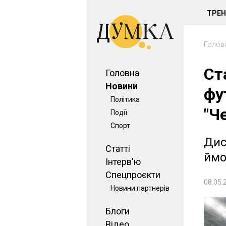
ТРЕ
Голов
Ст
Головна
Новини
фу
Політика
"Ч
Події
Спорт
Дис
Статті
ймо
Інтерв'ю
Спецпроєкти
08.05.
Новини партнерів
Блоги
Відео