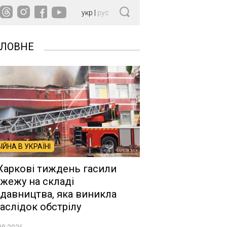
укр
|
рус
ОЛОВНЕ
ВІЙНА В УКРАЇНІ
Харкові тиждень гасили
жежу на складі
давництва, яка виникла
аслідок обстрілу