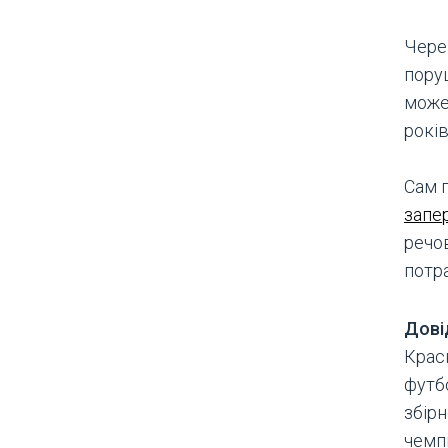
Через
пору
може
років
Сам 
запе
речов
потра
Дові
Красн
футбо
збір
чемпі