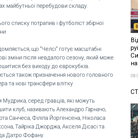
ах майбутньої перебудови складу.
ого списку потрапив і футболіст збірної
ни.
Ві
ру
домляється, що "Челсі" готує масштабні
Си
ві зміни після невдалого сезону, який може
на
ршитися без виходу до єврокубків.
ується також призначення нового головного
08.
ра та нові трансфери влітку.
СТ
 Мудрика, серед гравців, які можуть
шити клуб, називають Алехандро Гарначо,
та Санчеса, Філіпа Йоргенсена, Ніколаса
сона, Тайріка Джорджа, Акселя Дісасі та
да Датро Фофану.