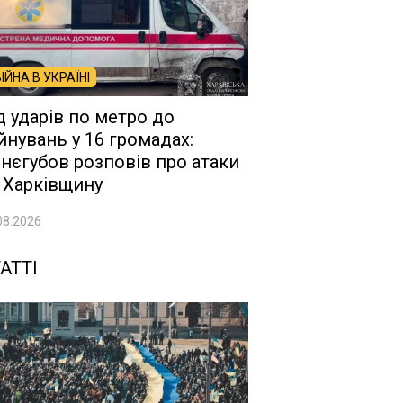
ВІЙНА В УКРАЇНІ
д ударів по метро до
йнувань у 16 громадах:
нєгубов розповів про атаки
 Харківщину
08.2026
АТТІ