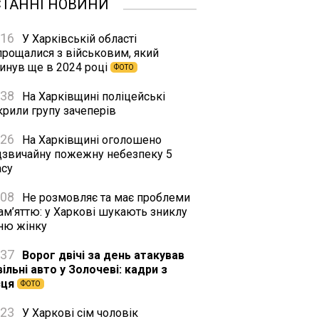
СТАННІ НОВИНИ
:16
У Харківській області
прощалися з військовим, який
гинув ще в 2024 році
ФОТО
:38
На Харківщині поліцейські
крили групу зачеперів
:26
На Харківщині оголошено
дзвичайну пожежну небезпеку 5
асу
:08
Не розмовляє та має проблеми
ам’яттю: у Харкові шукають зниклу
тню жінку
:37
Ворог двічі за день атакував
ільні авто у Золочеві: кадри з
сця
ФОТО
:23
У Харкові сім чоловік