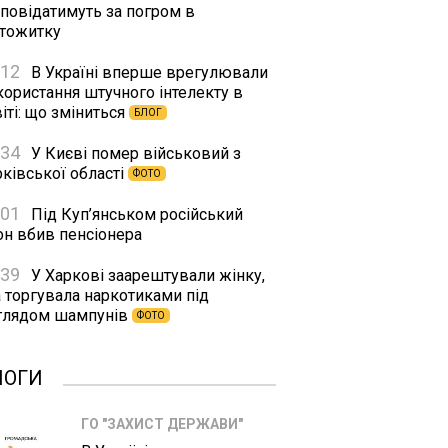
дповідатимуть за погром в
ртожитку
:12
В Україні вперше врегулювали
користання штучного інтелекту в
іті: що зміниться
БЛОГ
:34
У Києві помер військовий з
ківської області
ФОТО
:01
Під Куп’янськом російський
он вбив пенсіонера
:39
У Харкові заарештували жінку,
а торгувала наркотиками під
глядом шампунів
ФОТО
ЛОГИ
ГО "ЗАХИСТ ДЕРЖАВИ"