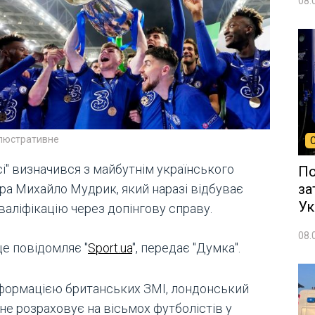
08.
ілюстративне
і" визначився з майбутнім українського
По
за
ера Михайло Мудрик, який наразі відбуває
Ук
валіфікацію через допінгову справу.
08.
це повідомляє "
Sport.ua
", передає "Думка".
нформацією британських ЗМІ, лондонський
не розраховує на вісьмох футболістів у