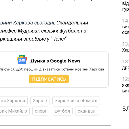
ві
гу
14
вини Харкова сьогодні:
Скандальний
ви
ансфер Мудрика: скільки футболіст з
осв
рківщини заробляє у "Челсі"
13
Хар
13
др
12
як
ви
ни Харкова
Харків
Харківська область
Б
рик Михайло
спорт
футбол
скандал