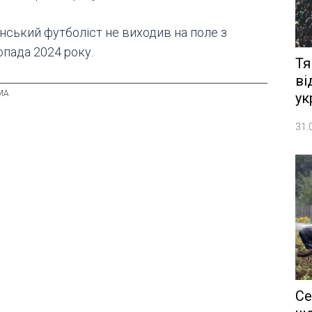
їнський футболіст не виходив на поле з
опада 2024 року.
Тя
ві
ук
31.
Се