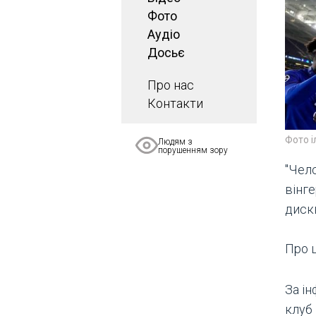
Фото
Аудіо
Досьє
Про нас
Контакти
Фото 
Людям з
порушенням зору
"Челс
вінг
диск
Про 
За і
клуб 