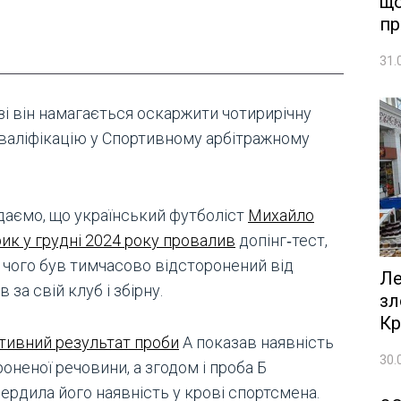
що
пр
31.
зі він намагається оскаржити чотирирічну
валіфікацію у Спортивному арбітражному
даємо, що український футболіст
Михайло
ик у грудні 2024 року провалив
допінг‑тест,
я чого був тимчасово відсторонений від
Ле
в за свій клуб і збірну.
зл
Кр
тивний результат проби
А показав наявність
30.
оненої речовини, а згодом і проба Б
ердила його наявність у крові спортсмена.