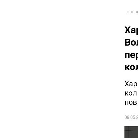
Голов
Ха
Во
пе
ко
Хар
кол
пов
08.05.