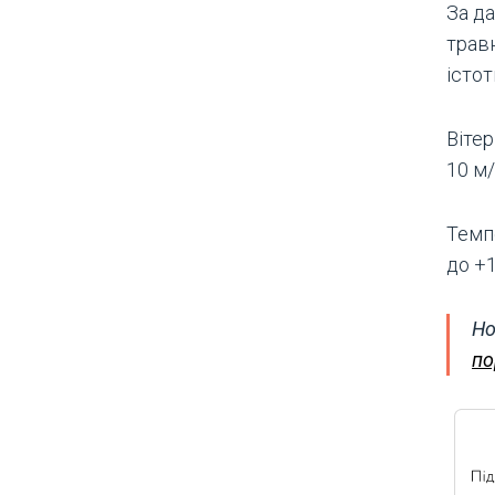
За да
трав
істот
Вітер
10 м/
Темп
до +1
Но
по