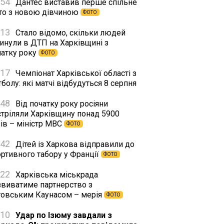
:54
Дантес виставив перше спільне
то з новою дівчиною
ФОТО
:13
Стало відомо, скільки людей
гинули в ДТП на Харківщині з
чатку року
ФОТО
:17
Чемпіонат Харківської області з
болу: які матчі відбудуться 8 серпня
:48
Від початку року росіяни
стріляли Харківщину понад 5900
ів – міністр МВС
ФОТО
:42
Дітей із Харкова відправили до
ортивного табору у Франції
ФОТО
:22
Харківська міськрада
звиватиме партнерство з
товським Каунасом – мерія
ФОТО
:10
Удар по Ізюму завдали з