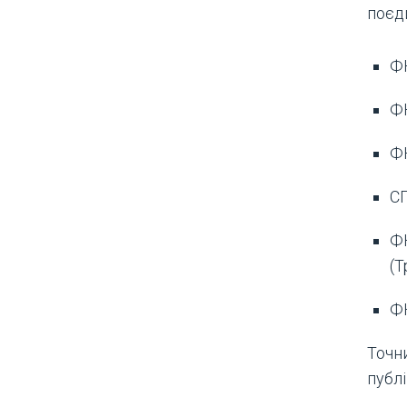
поєд
ФК
ФК
ФК
СГ
ФК
(Т
ФК
Точни
публі