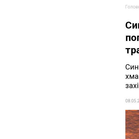
Голов
Си
по
тр
Син
хма
зах
08.05.