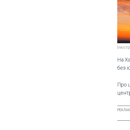
Ілюст
На Х
без і
Про 
центр