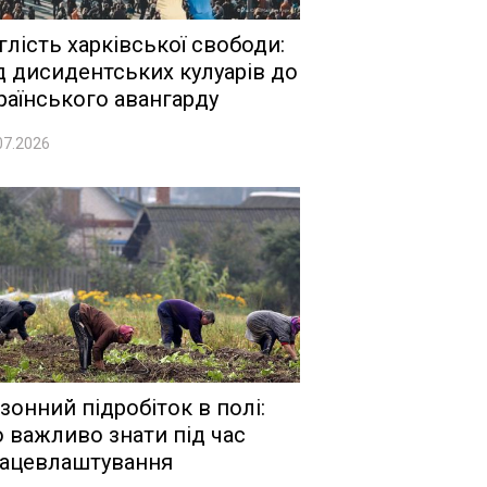
глість харківської свободи:
д дисидентських кулуарів до
раїнського авангарду
07.2026
зонний підробіток в полі:
 важливо знати під час
ацевлаштування