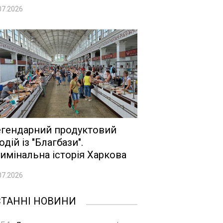
07.2026
гендарний продуктовий
одій із "Благбази".
имінальна історія Харкова
07.2026
СТАННІ НОВИНИ