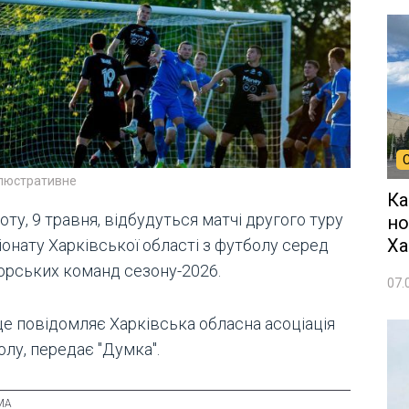
ілюстративне
Ка
оту, 9 травня, відбудуться матчі другого туру
но
Ха
онату Харківської області з футболу серед
орських команд сезону-2026.
07.
це повідомляє Харківська обласна асоціація
лу, передає "Думка".