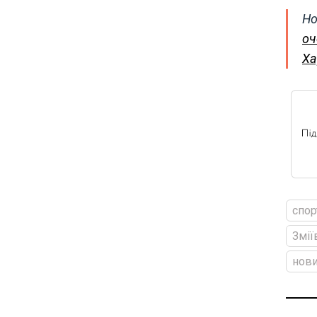
Но
оч
Ха
спор
Змії
нови