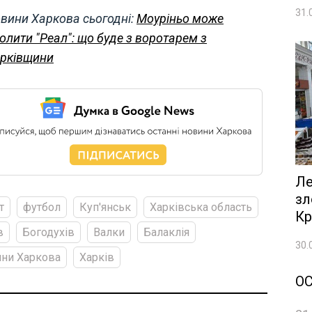
31.
вини Харкова сьогодні:
Моуріньо може
олити "Реал": що буде з воротарем з
рківщини
Ле
зл
т
футбол
Куп'янськ
Харківська область
Кр
в
Богодухів
Валки
Балаклія
30.
ни Харкова
Харків
О