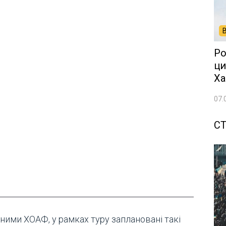
Ро
ци
Ха
07.
СТ
ними ХОАФ, у рамках туру заплановані такі