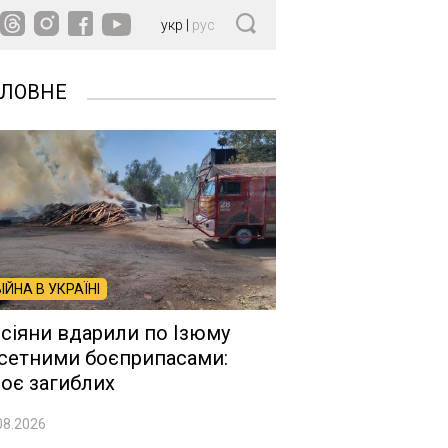
укр
|
рус
ОЛОВНЕ
ВІЙНА В УКРАЇНІ
сіяни вдарили по Ізюму
сетними боєприпасами:
оє загиблих
08.2026