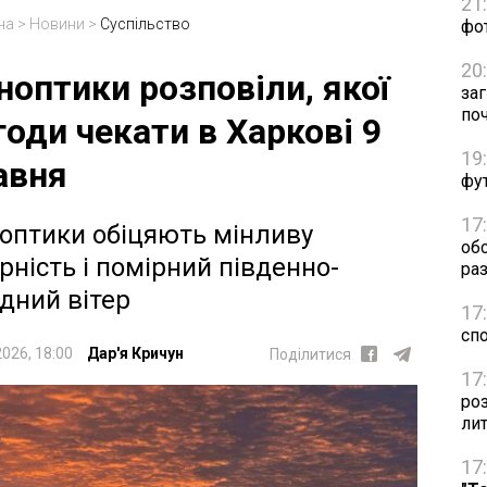
21
на
>
Новини
>
Суспільство
фо
20
ноптики розповіли, якої
за
по
годи чекати в Харкові 9
19
авня
фут
17
оптики обіцяють мінливу
об
рність і помірний південно-
раз
ідний вітер
17
сп
2026, 18:00
Дар'я Кричун
Поділитися
17
ро
ли
17