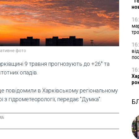
"Т
но
16
ма
тро
16
ративне фото
від
по
арківщині 9 травня прогнозують до +26° та
16
стотних опадів.
Ха
ро
це повідомили в Харківському регіональному
і з гідрометеорології, передає "Думка".
Б