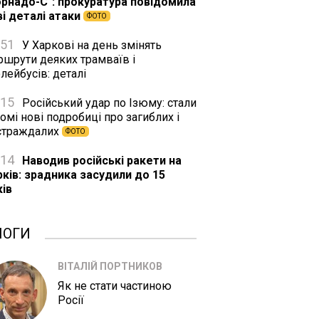
орнадо-С": прокуратура повідомила
ві деталі атаки
ФОТО
:51
У Харкові на день змінять
ршрути деяких трамваїв і
лейбусів: деталі
:15
Російський удар по Ізюму: стали
омі нові подробиці про загиблих і
страждалих
ФОТО
:14
Наводив російські ракети на
рків: зрадника засудили до 15
ків
ЛОГИ
ВІТАЛІЙ ПОРТНИКОВ
Як не стати частиною
Росії