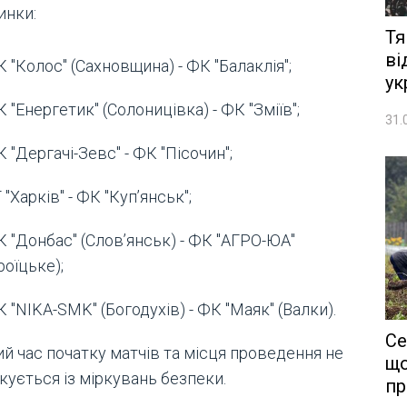
инки:
Тя
ві
 "Колос" (Сахновщина) - ФК "Балаклія";
ук
 "Енергетик" (Солоницівка) - ФК "Зміїв";
31.
 "Дергачі-Зевс" - ФК "Пісочин";
 "Харків" - ФК "Куп’янськ";
 "Донбас" (Слов’янськ) - ФК "АГРО-ЮА"
роїцьке);
 "NIKA-SMK" (Богодухів) - ФК "Маяк" (Валки).
Се
й час початку матчів та місця проведення не
що
кується із міркувань безпеки.
пр