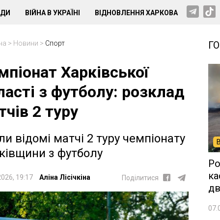
НДИ
ВІЙНА В УКРАЇНІ
ВІДНОВЛЕННЯ ХАРКОВА
на
>
Новини
>
Спорт
Г
мпіонат Харківської
ласті з футболу: розклад
тчів 2 туру
ли відомі матчі 2 туру чемпіонату
ківщини з футболу
Ро
ка
2026, 19:17
Аліна Лісічкіна
Поділитися
дв
07.