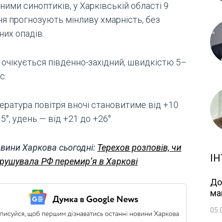
ними синоптиків, у Харківській області 9
ня прогнозують мінливу хмарність, без
них опадів.
 очікується південно-західний, швидкістю 5–
с.
ература повітря вночі становитиме від +10
5°, удень — від +21 до +26°.
вини Харкова сьогодні:
Терехов розповів, чи
ІН
рушувала РФ перемирʼя в Харкові
До
ма
05.