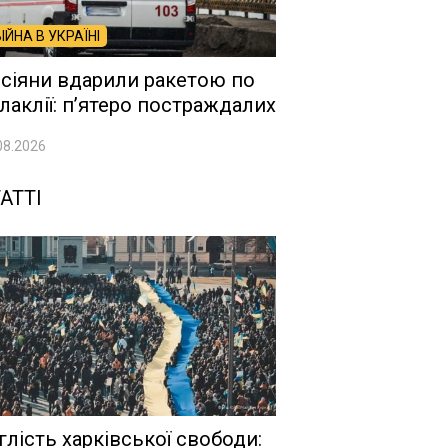
ВІЙНА В УКРАЇНІ
сіяни вдарили ракетою по
лаклії: п’ятеро постраждалих
08.2026
АТТІ
глість харківської свободи: