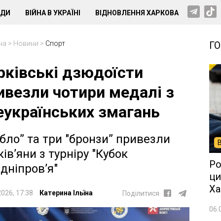
НДИ
ВІЙНА В УКРАЇНІ
ВІДНОВЛЕННЯ ХАРКОВА
на
>
Новини
>
Спорт
Г
рківські дзюдоїсти
ивезли чотири медалі з
еукраїнських змагань
ібло” та три "бронзи” привезли
ків’яни з турніру "Кубок
Ро
дніпровʼя"
ци
Ха
2026, 17:38
Катерина Ільїна
Поділитися
06.