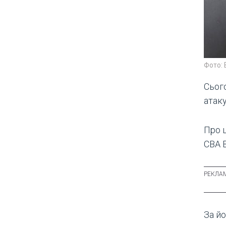
Фото: 
Сьог
атаку
Про 
СВА 
За йо