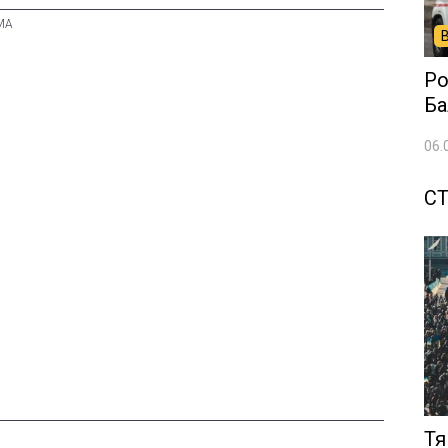
Ро
Ба
06.
СТ
Тя