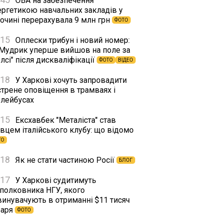
ОВА на забезпечення
ергетикою навчальних закладів у
сочині перерахувала 9 млн грн
ФОТО
:15
Оплески трибун і новий номер:
 Мудрик уперше вийшов на поле за
лсі" після дискваліфікації
ФОТО
ВІДЕО
:18
У Харкові хочуть запровадити
стрене оповіщення в трамваях і
олейбусах
:15
Ексхавбек "Металіста" став
вцем італійського клубу: що відомо
ТО
:18
Як не стати частиною Росії
БЛОГ
:17
У Харкові судитимуть
дполковника НГУ, якого
винувачують в отриманні $11 тисяч
баря
ФОТО