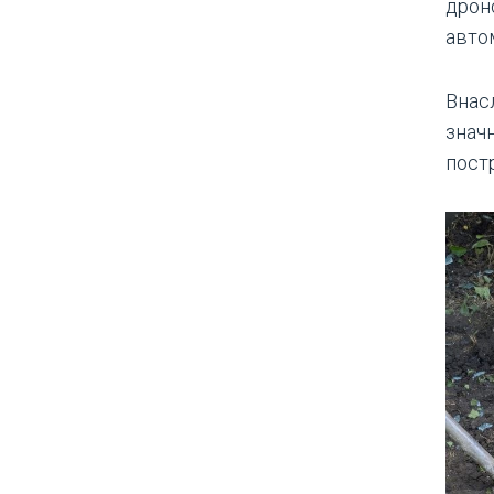
дрон
авто
Внас
знач
пост