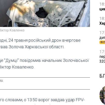
18
ци
18
Ха
Віктор Ковленко
17
дит
одні, 24 травня російський дрон вчергове
ФО
вав Золочів Харківської області.
17
пе
це "Думці” повідомив начальник Золочівської
32
Віктор Коваленко.
Б
го словами, о 13:50 ворог завдав удар FPV-