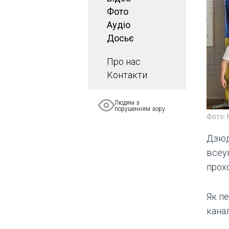
Фото
Аудіо
Досьє
Про нас
Контакти
Людям з
порушенням зору
Фото:
Дзюд
всеук
прох
Як п
кана