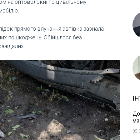
ом на оптоволокні по цивільному
мобілю.
лідок прямого влучання автівка зазнала
них пошкоджень. Обійшлося без
раждалих.
ІН
До
ма
05.