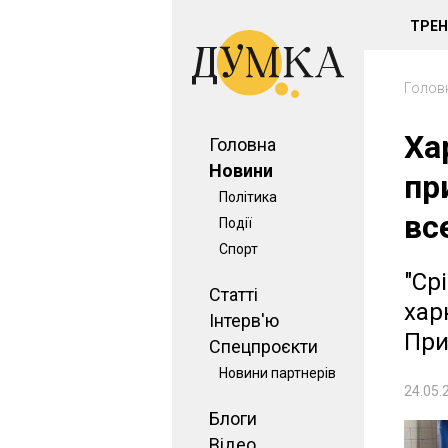
ТРЕ
Голов
Ха
Головна
Новини
пр
Політика
вс
Події
Спорт
"Ср
Статті
хар
Інтерв'ю
При
Спецпроєкти
Новини партнерів
24.05.
Блоги
Відео