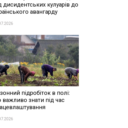
д дисидентських кулуарів до
раїнського авангарду
07.2026
зонний підробіток в полі:
 важливо знати під час
ацевлаштування
07.2026