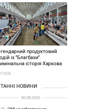
гендарний продуктовий
одій із "Благбази".
имінальна історія Харкова
07.2026
СТАННІ НОВИНИ
06.08.2026
:45