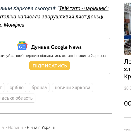
вини Харкова сьогодні: "
Твій тато - чарівник":
ітоліна написала зворушливий лист доньці
о Монфіса
Ле
зл
Кр
т
срібло
бронза
новини Харкова
30.
івська область
О
на
>
Новини
>
Війна в Україні
23