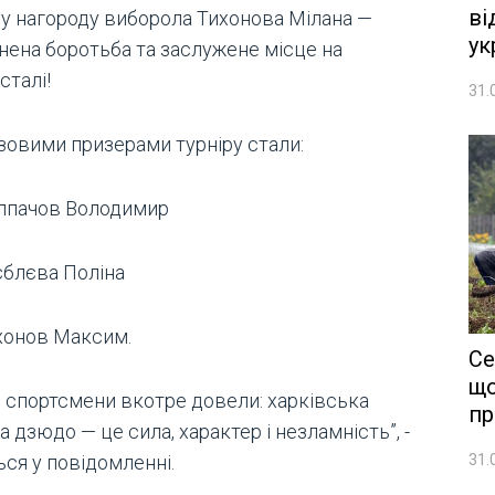
ві
ну нагороду виборола Тихонова Мілана —
ук
нена боротьба та заслужене місце на
сталі!
31.
зовими призерами турніру стали:
лпачов Володимир
єблєва Поліна
хонов Максим.
Се
що
і спортсмени вкотре довели: харківська
пр
 дзюдо — це сила, характер і незламність”, -
31.
ся у повідомленні.