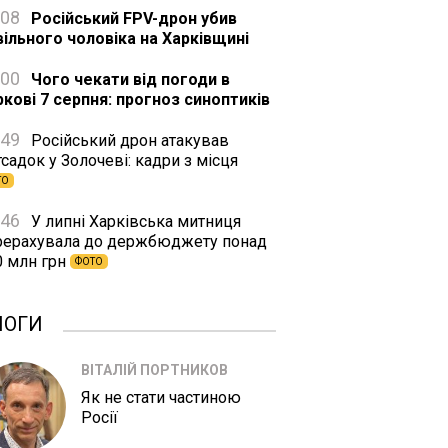
:08
Російський FPV-дрон убив
вільного чоловіка на Харківщині
:00
Чого чекати від погоди в
ркові 7 серпня: прогноз синоптиків
:49
Російський дрон атакував
садок у Золочеві: кадри з місця
ТО
:46
У липні Харківська митниця
рерахувала до держбюджету понад
0 млн грн
ФОТО
ЛОГИ
ВІТАЛІЙ ПОРТНИКОВ
Як не стати частиною
Росії