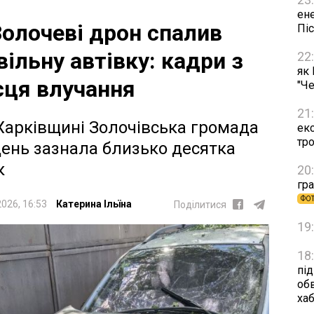
ен
Золочеві дрон спалив
Пі
вільну автівку: кадри з
22
як
сця влучання
"Че
21
Харківщині Золочівська громада
ек
тр
день зазнала близько десятка
к
20
гра
ФО
2026, 16:53
Катерина Ільїна
Поділитися
19
18
пі
об
ха