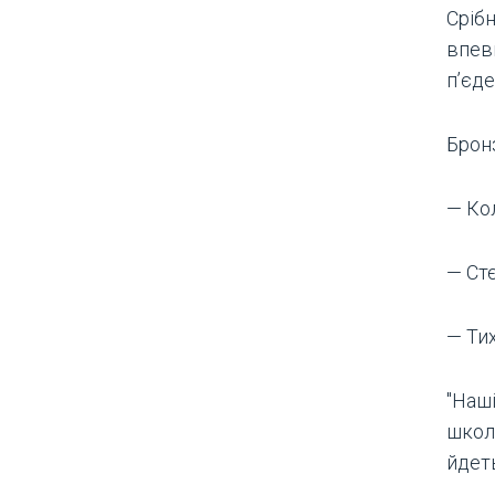
Сріб
впев
п’єде
Брон
— Ко
— Ст
— Ти
"Наш
школа
йдеть