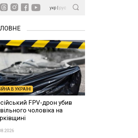
укр
|
рус
ОЛОВНЕ
ВІЙНА В УКРАЇНІ
сійський FPV-дрон убив
вільного чоловіка на
рківщині
08.2026