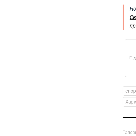
Но
Св
пр
спор
Харк
Голов