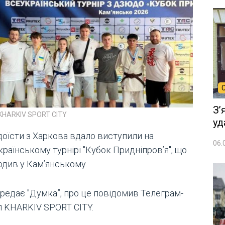
Зʼ
 KHARKIV SPORT CITY
уд
оїсти з Харкова вдало виступили на
06.
раїнському турнірі "Кубок Придніпровʼя", що
одив у Кам’янському.
ередає "Думка”, про це повідомив Телеграм-
л KHARKIV SPORT CITY.