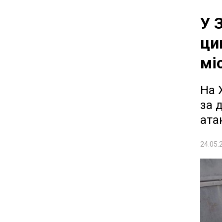
У 
ци
мі
На 
за 
ата
24.05.