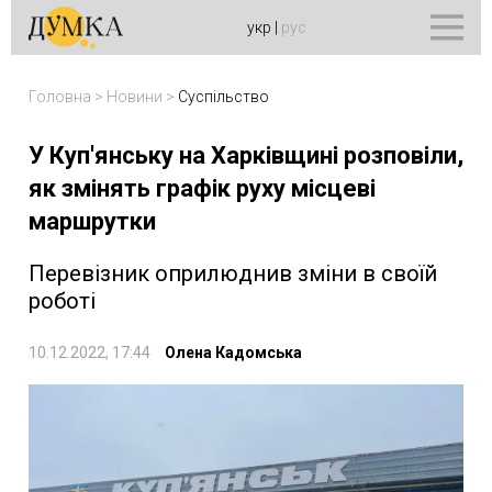
укр
|
рус
Головна
>
Новини
>
Суспільство
У Куп'янську на Харківщині розповіли,
як змінять графік руху місцеві
маршрутки
Перевізник оприлюднив зміни в своїй
роботі
10.12.2022, 17:44
Олена Кадомська