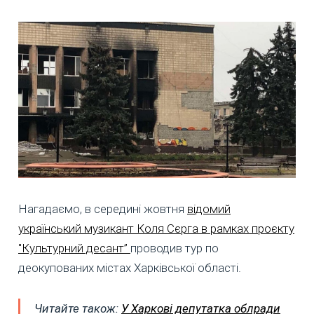
Нагадаємо, в середині жовтня
відомий
український музикант Коля Сєрга в рамках проєкту
"Культурний десант”
проводив тур по
деокупованих містах Харківської області.
Читайте також:
У Харкові депутатка облради