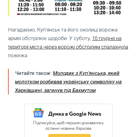
Нагадаємо, Куп'янськ та його околиці ворожа
армія обстрілює щодоби. У суботу,
10 грудня на
території міста через ворожі обстрілим спалахнула
пожежа.
Читайте також:
Молодик з Куп'янська, який
молотком розбивав українську символіку на
Харківщині, загинув під Бахмутом