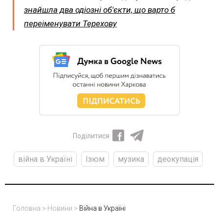
знайшла два одіозні об'єкти, що варто б
переіменувати Терехову
Поділитися
війна в Україні
Ізюм
музика
деокупація
Головна
>
Новини
>
Війна в Україні