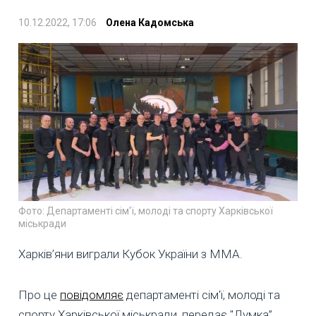
10.12.2022, 17:06
Олена Кадомська
Фото: Департаменті сім'ї, молоді та спорту Харківської
міськради
Харків’яни виграли Кубок України з ММА.
Про це
повідомляє
департаменті сім'ї, молоді та
спорту Харківської міськради, передає "Думка”.