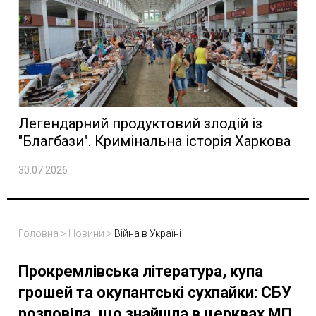
Легендарний продуктовий злодій із
"Благбази". Кримінальна історія Харкова
30.07.2026
Головна
>
Новини
>
Війна в Україні
Прокремлівська література, купа
грошей та окупантські сухпайки: СБУ
розповіла, що знайшла в церквах МП