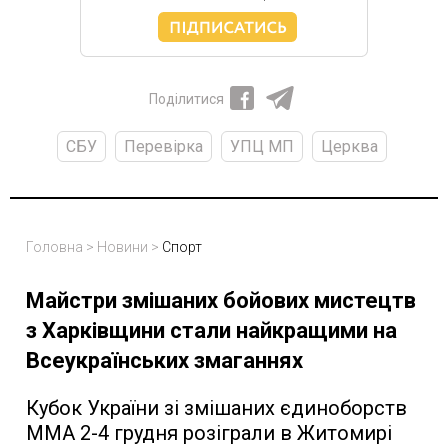
Поділитися
СБУ
Перевірка
УПЦ МП
Церква
Головна
>
Новини
>
Спорт
Майстри змішаних бойових мистецтв
з Харківщини стали найкращими на
Всеукраїнських змаганнях
Кубок України зі змішаних єдиноборств
ММА 2-4 грудня розіграли в Житомирі