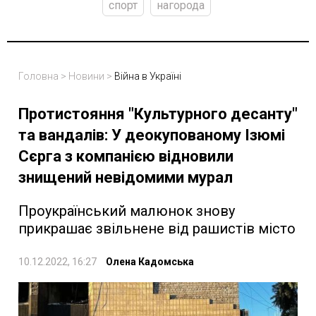
спорт
нагорода
Головна
>
Новини
>
Війна в Україні
Протистояння "Культурного десанту"
та вандалів: У деокупованому Ізюмі
Сєрга з компанією відновили
знищений невідомими мурал
Проукраїнський малюнок знову
прикрашає звільнене від рашистів місто
10.12.2022, 16:27
Олена Кадомська