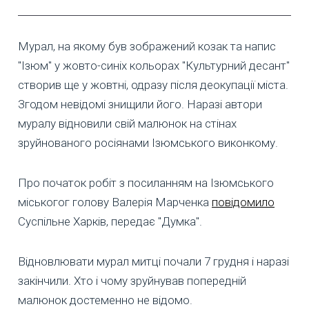
Мурал, на якому був зображений козак та напис
"Ізюм" у жовто-синіх кольорах "Культурний десант"
створив ще у жовтні, одразу після деокупації міста.
Згодом невідомі знищили його. Наразі автори
муралу відновили свій малюнок на стінах
зруйнованого росіянами Ізюмського виконкому.
Про початок робіт з посиланням на Ізюмського
міськогог голову Валерія Марченка
повідомило
Суспільне Харків, передає "Думка".
Відновлювати мурал митці почали 7 грудня і наразі
закінчили. Хто і чому зруйнував попередній
малюнок достеменно не відомо.