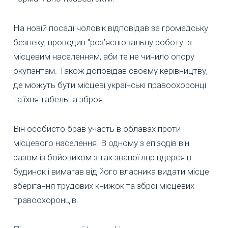
На новій посаді чоловік відповідав за громадську
безпеку, проводив "роз’яснювальну роботу" з
місцевим населенням, аби те не чинило опору
окупантам. Також доповідав своєму керівництву,
де можуть бути місцеві українські правоохоронці
та їхня табельна зброя.
Він особисто брав участь в облавах проти
місцевого населення. В одному з епізодів він
разом із бойовиком з так званої лнр вдерся в
будинок і вимагав від його власника видати місце
зберігання трудових книжок та зброї місцевих
правоохоронців.