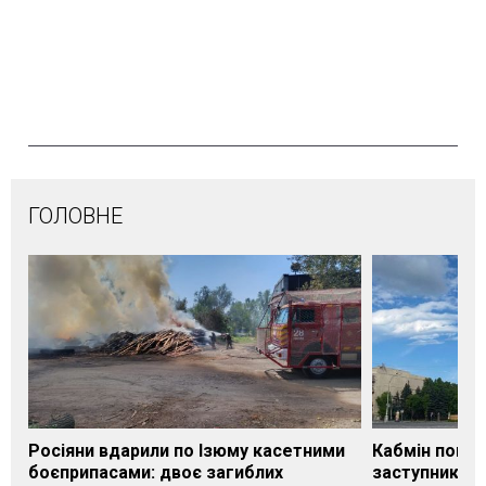
ГОЛОВНЕ
Росіяни вдарили по Ізюму касетними
Кабмін погод
боєприпасами: двоє загиблих
заступника н