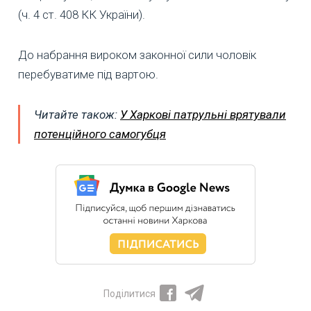
(ч. 4 ст. 408 КК України).
До набрання вироком законної сили чоловік
перебуватиме під вартою.
Читайте також:
У Харкові патрульні врятували
потенційного самогубця
Поділитися