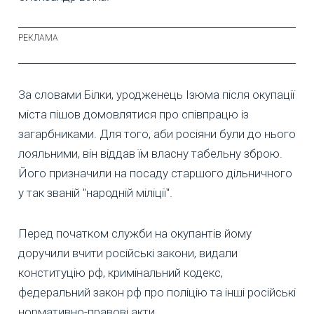
За словами Білки, уродженець Ізюма після окупації
міста пішов домовлятися про співпрацю із
загарбниками. Для того, аби росіяни були до нього
лояльними, він віддав їм власну табельну зброю.
Його призначили на посаду старшого дільничного
у так званій "народній міліції".
Перед початком служби на окупантів йому
доручили вчити російські закони, видали
конституцію рф, кримінальний кодекс,
федеральний закон рф про поліцію та інші російські
нормативно-правові акти.