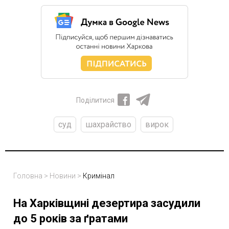
Поділитися
суд
шахрайство
вирок
Головна
>
Новини
>
Кримінал
На Харківщині дезертира засудили
до 5 років за ґратами