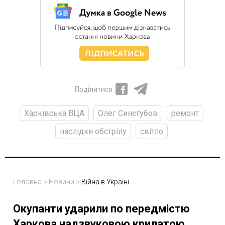
Поділитися
Харківська ВЦА
Олег Синєгубов
ремонт
наслідки обстрілу
світло
Головна
>
Новини
>
Війна в Україні
Окупанти ударили по передмістю
Харкова надзвуковою крилатою