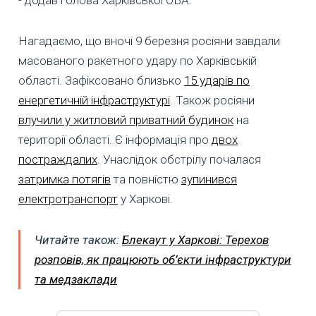
- додав голова Харківської ОВА.
Нагадаємо, що вночі 9 березня росіяни завдали
масованого ракетного удару по Харківській
області. Зафіксовано близько
15 ударів по
енергетичній інфраструктурі
. Також росіяни
влучили у житловий приватний будинок
на
території області. Є інформація про
двох
постраждалих
. Унаслідок обстрілу почалася
затримка потягів
та повністю
зупинився
електротранспорт
у Харкові.
Читайте також:
Блекаут у Харкові: Терехов
розповів, як працюють об’єкти інфраструктури
та медзаклади