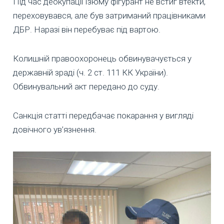
Під час деокупації Ізюму фігурант не встиг втекти,
переховувався, але був затриманий працівниками
ДБР. Наразі він перебуває під вартою.
Колишній правоохоронець обвинувачується у
державній зраді (ч. 2 ст. 111 КК України).
Обвинувальний акт передано до суду.
Санкція статті передбачає покарання у вигляді
довічного ув’язнення.