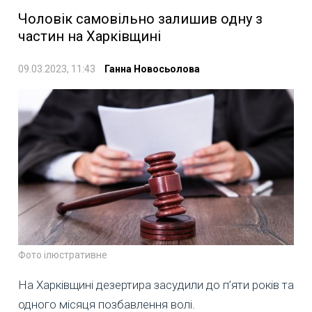
Чоловік самовільно залишив одну з
частин на Харківщині
09.03.2023, 11:43
Ганна Новосьолова
Фото ілюстративне
На Харківщині дезертира засудили до п’яти років та
одного місяця позбавлення волі.