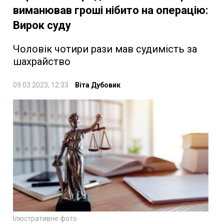
виманював гроші нібито на операцію:
Вирок суду
Чоловік чотири рази мав судимість за
шахрайство
09.03.2023, 12:33
Віта Дубовик
Ілюстративне фото