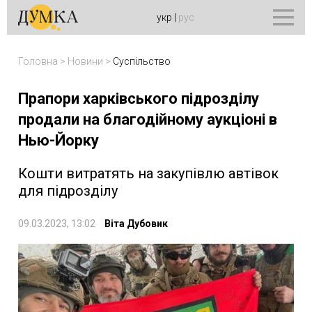
укр
|
рус
Головна
>
Новини
>
Суспільство
Прапори харківського підрозділу
продали на благодійному аукціоні в
Нью-Йорку
Кошти витратять на закупівлю автівок
для підрозділу
09.03.2023, 13:02
Віта Дубовик