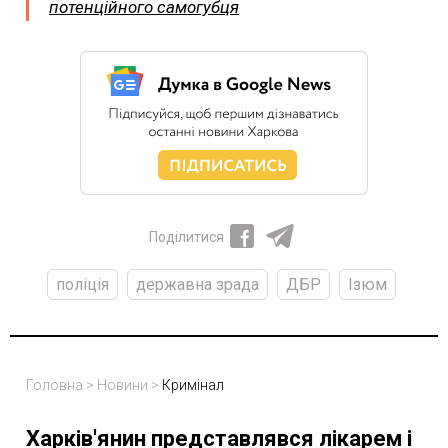
потенційного самогубця
Поділитися
поліція
державна зрада
ДБР
Ізюм
Головна
>
Новини
>
Кримінал
Харків'янин представлявся лікарем і