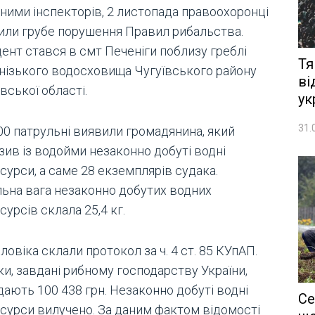
аними інспекторів, 2 листопада правоохоронці
или грубе порушення Правил рибальства.
ент стався в смт Печеніги поблизу греблі
Тя
нізького водосховища Чугуївського району
ві
вської області.
ук
31.
00 патрульні виявили громадянина, який
зив із водойми незаконно добуті водні
сурси, а саме 28 екземплярів судака.
льна вага незаконно добутих водних
сурсів склала 25,4 кг.
ловіка склали протокол за ч. 4 ст. 85 КУпАП.
и, завдані рибному господарству України,
дають 100 438 грн. Незаконно добуті водні
Се
есурси вилучено. За даним фактом відомості