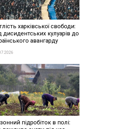
глість харківської свободи:
д дисидентських кулуарів до
раїнського авангарду
07.2026
зонний підробіток в полі: