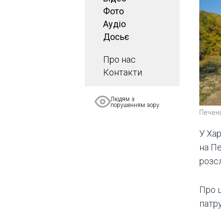
Фото
Аудіо
Досьє
Про нас
Контакти
Людям з
порушенням зору
Печені
У Хар
на П
розс
Про 
патру