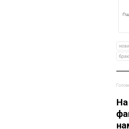
нови
брак
Голов
На
фа
на