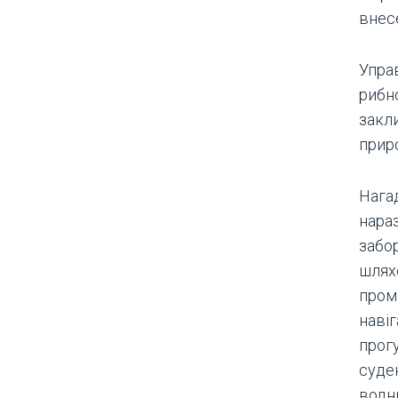
внес
Упра
рибн
закл
прир
Нага
нараз
забо
шлях
пром
наві
прог
суде
водни