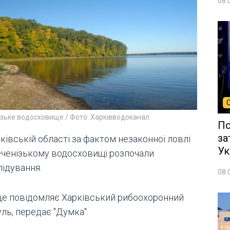
08.
зьке водосховище / Фото: Харківводоканал
По
за
ківській області за фактом незаконної ловлі
Ук
еченізькому водосховищі розпочали
лідування.
08.
це повідомляє Харківський рибоохоронний
ль, передає "Думка".