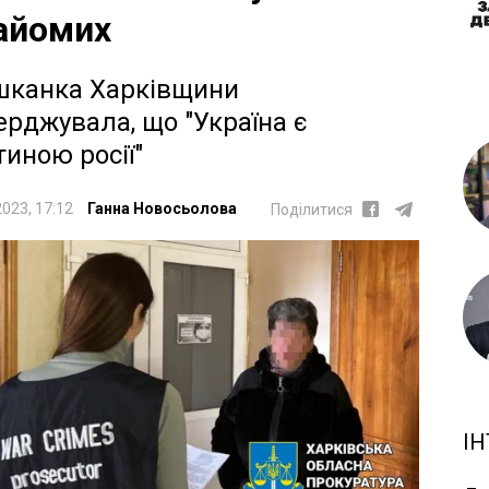
айомих
канка Харківщини
ерджувала, що "Україна є
тиною росії"
2023, 17:12
Ганна Новосьолова
Поділитися
ІН