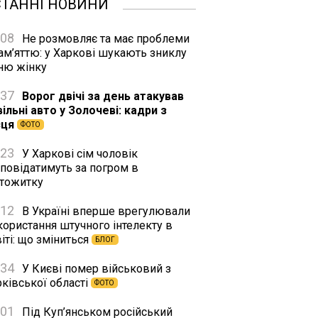
СТАННІ НОВИНИ
:08
Не розмовляє та має проблеми
ам’яттю: у Харкові шукають зниклу
тню жінку
:37
Ворог двічі за день атакував
ільні авто у Золочеві: кадри з
сця
ФОТО
:23
У Харкові сім чоловік
дповідатимуть за погром в
ртожитку
:12
В Україні вперше врегулювали
користання штучного інтелекту в
іті: що зміниться
БЛОГ
:34
У Києві помер військовий з
ківської області
ФОТО
:01
Під Куп’янськом російський