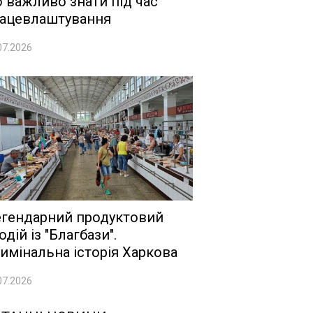
 важливо знати під час
ацевлаштування
07.2026
гендарний продуктовий
одій із "Благбази".
имінальна історія Харкова
07.2026