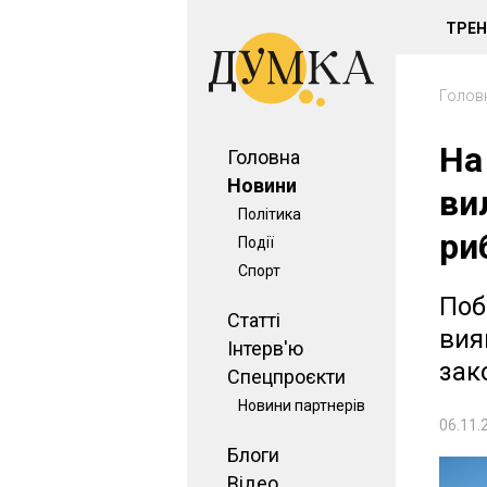
ТРЕ
Голов
На
Головна
Новини
ви
Політика
ри
Події
Спорт
Поб
Статті
вия
Інтерв'ю
зак
Спецпроєкти
Новини партнерів
06.11.
Блоги
Відео