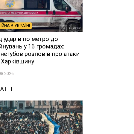
ВІЙНА В УКРАЇНІ
д ударів по метро до
йнувань у 16 громадах:
нєгубов розповів про атаки
 Харківщину
08.2026
АТТІ