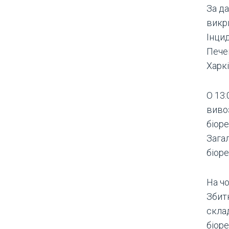
За д
викр
Інцид
Пече
Харкі
О 13:
виво
біоре
Зага
біоре
На чо
Збитк
скла
біор