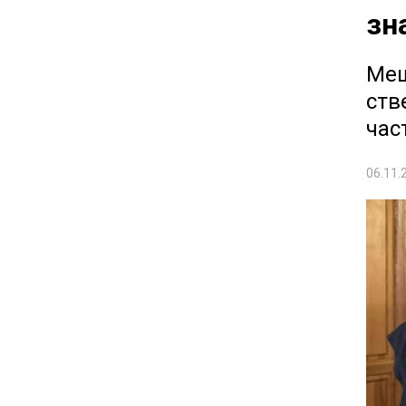
зн
Меш
ств
час
06.11.