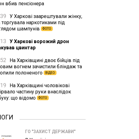
он вбив пенсіонера
:39
У Харкові заарештували жінку,
а торгувала наркотиками під
глядом шампунів
ФОТО
:13
У Харкові ворожий дрон
акував цвинтар
:52
На Харківщині двоє бійців під
ковим вогнем зачистили бліндаж та
хопили полоненого
ВІДЕО
:19
На Харківщині чоловікові
ірвало частину руки внаслідок
буху: що відомо
ФОТО
ЛОГИ
ГО "ЗАХИСТ ДЕРЖАВИ"