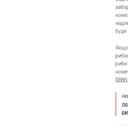
забо
коміс
надзв
буде 
Якщо
риба
риби
номер
(099)
Но
по
ри