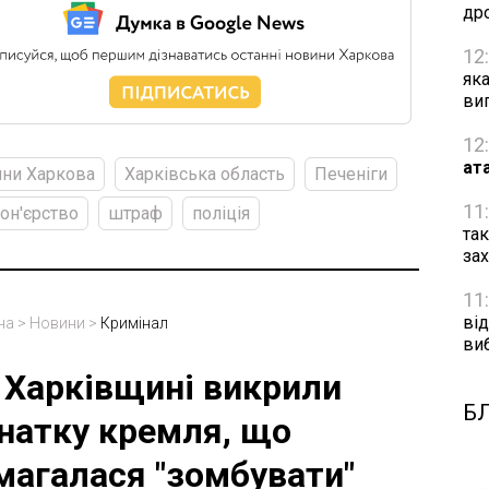
др
12
як
ви
12
ат
ни Харкова
Харківська область
Печеніги
11
он'єрство
штраф
поліція
та
за
11
від
на
>
Новини
>
Кримінал
ви
 Харківщині викрили
Б
натку кремля, що
магалася "зомбувати"