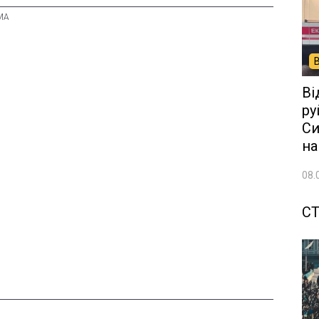
Ві
ру
Си
на
08.
СТ