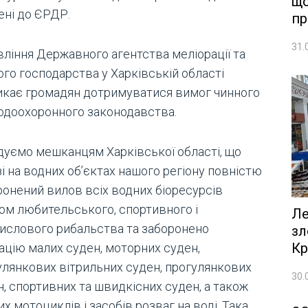
що
ені до ЄРДР.
пр
31.
вління Державного агентства меліорації та
ого господарства у Харківській області
икає громадян дотримуватися вимог чинного
одоохоронного законодавства.
дуємо мешканцям Харківської області, що
і на водних об’єктах нашого регіону повністю
ронений вилов всіх водних біоресурсів
ом любительського, спортивного і
Ле
ислового рибальства та заборонено
зл
Кр
гацію малих суден, моторних суден,
улянкових вітрильних суден, прогулянкових
30.
н, спортивних та швидкісних суден, а також
х мотоциклів і засобів розваг на воді. Така