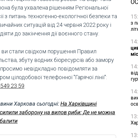
О
рона була ухвалена рішенням Регіональної
ії з питань техногенно-екологічної безпеки та
15
з п
ичайних ситуацій від 24 червня 2022 року і
лі
діяти до закінчення дії воєнного стану.
14
цив
 ви стали свідком порушення Правил
мі
льства, збуту водних біоресурсів або замору
14
 просимо невідкладно повідомляти за
ві
ом цілодобової телефонної "Гарячої лінії":
гу
 549 23 59
.
14
ви
вини Харкова сьогодні:
На Харківщині
осв
силили заборону на вилов риби: Де не можна
13
балити
Хар
13