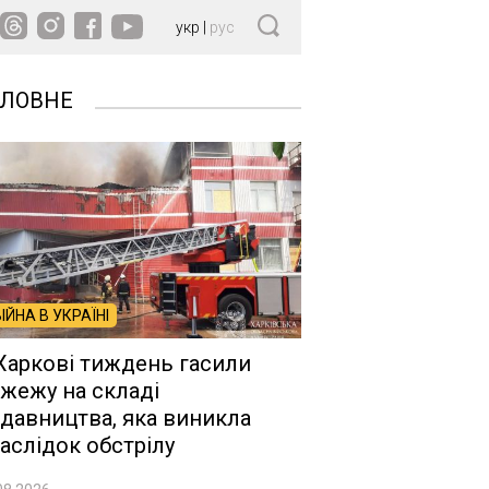
укр
|
рус
ОЛОВНЕ
ВІЙНА В УКРАЇНІ
Харкові тиждень гасили
жежу на складі
давництва, яка виникла
аслідок обстрілу