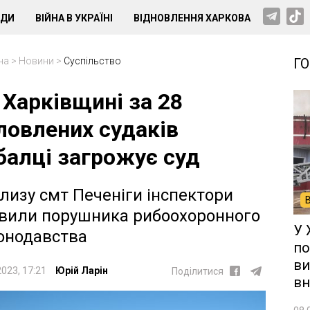
НДИ
ВІЙНА В УКРАЇНІ
ВІДНОВЛЕННЯ ХАРКОВА
на
>
Новини
>
Суспільство
Г
 Харківщині за 28
ловлених судаків
балці загрожує суд
лизу смт Печеніги інспектори
вили порушника рибоохоронного
У 
онодавства
по
ви
2023, 17:21
Юрій Ларін
Поділитися
вн