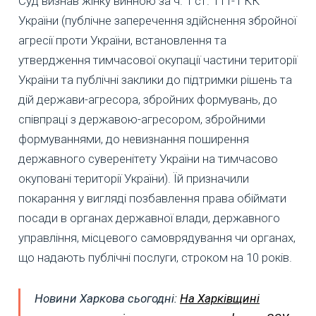
Суд визнав жінку винною за ч. 1 ст. 111-1 КК
України (публічне заперечення здійснення збройної
агресії проти України, встановлення та
утвердження тимчасової окупації частини території
України та публічні заклики до підтримки рішень та
дій держави-агресора, збройних формувань, до
співпраці з державою-агресором, збройними
формуваннями, до невизнання поширення
державного суверенітету України на тимчасово
окуповані території України). Їй призначили
покарання у вигляді позбавлення права обіймати
посади в органах державної влади, державного
управління, місцевого самоврядування чи органах,
що надають публічні послуги, строком на 10 років.
Новини Харкова сьогодні:
На Харківщині