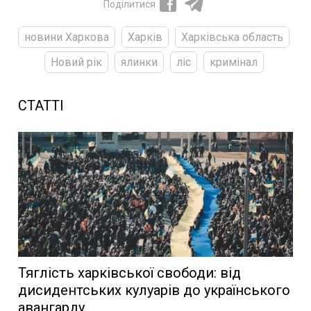
Поділитися
новини Харкова
Харків
Харківська область
Новий рік
ялинки
ліс
кримінал
СТАТТІ
Тяглість харківської свободи: від
дисидентських кулуарів до українського
авангарду