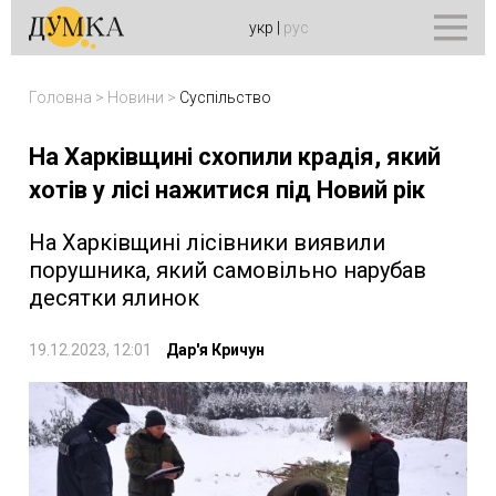
укр
|
рус
Головна
>
Новини
>
Суспільство
На Харківщині схопили крадія, який
хотів у лісі нажитися під Новий рік
На Харківщині лісівники виявили
порушника, який самовільно нарубав
десятки ялинок
19.12.2023, 12:01
Дар'я Кричун