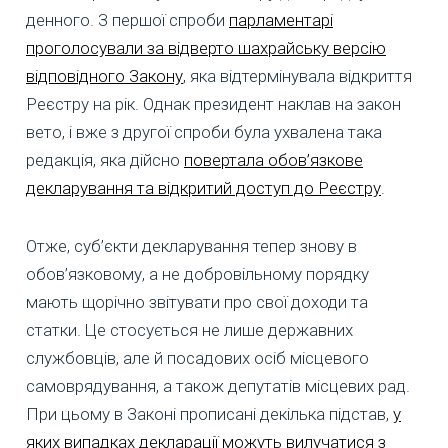
денного. З першої спроби
парламентарі
проголосували за відверто шахрайську версію
відповідного Закону
, яка відтермінувала відкриття
Реєстру на рік. Однак президент наклав на закон
вето, і вже з другої спроби була ухвалена така
редакція, яка дійсно
повертала обов’язкове
декларування та відкритий доступ до Реєстру
.
Отже, суб’єкти декларування тепер знову в
обов’язковому, а не добровільному порядку
мають щорічно звітувати про свої доходи та
статки. Це стосується не лише державних
службовців, але й посадових осіб місцевого
самоврядування, а також депутатів місцевих рад.
При цьому в Законі прописані декілька підстав,
у
яких випадках декларації можуть вилучатися з