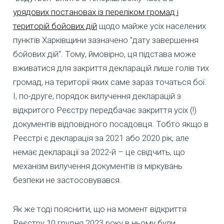
урядових постановах із переліком громад і
територій бойових дій
щодо майже усіх населених
пунктів Харківщини зазначено "дату завершення
бойових дій". Тому, ймовірно, ця підстава може
вживатися для закриття декларацій лише голів тих
громад, на території яких саме зараз точаться бої.
І, по-друге, порядок вилучення декларацій з
відкритого Реєстру передбачає закриття усіх (!)
документів відповідного посадовця. Тобто якщо в
Реєстрі є декларація за 2021 або 2020 рік, але
немає декларації за 2022-й – це свідчить, що
механізм вилучення документів із міркувань
безпеки не застосовувався.
Як же тоді пояснити, що на момент відкриття
Реєстру 10 грудня 2023 року в ньому були