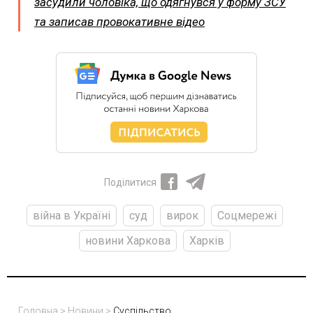
засудили чоловіка, що одягнувся у форму ЗСУ
та записав провокативне відео
Поділитися
війна в Україні
суд
вирок
Соцмережі
новини Харкова
Харків
Головна
>
Новини
>
Суспільство