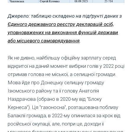
Джерело: таблицю складено на підґрунті даних з
Єдиного державного реєстру декларацій осіб,
уповноважених на виконання функцій держави
або місцевого самоврядування
.
Як не дивно, найбільшу офіційну зарплату серед
відкритої на даний момент вибірки голів у 2022 році
отримав голова не міської, а селищної громади.
Мова йде про Донецьку селищну громаду
Ізюмського району та її голову Анатолія
Наздрачова (обрано в 2020-му від "Блоку
Кернеса"). Ця "газоносна", розташована поблизу
Балаклії громада, в 2022-му опинилася за крок від
російської окупації, але, попри це, доходи її
місцевого бюджету в минулому році склали понад