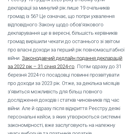
декларації за минулий рік лише 19 очільників
громад із 56? Це означає, що попри ухвалення
відповідного Закону щодо обов’язкового
декларування ще в вересні, більшість керівників
громад вирішили чекати до останнього зі звітом
про власні доходи за перший рік повномасштабної
війни.
Законодавчий дедлайн подання декларацій
за 2022 рік – 31 січня 2024-го
. Потім одразу до 31
березня 2024-го посадовці повинні прозвітувати
про доходи за 2023 рік. Отже, за декілька місяців
з’явиться можливість для більш повного
дослідження доходів і статків чиновників під час
війни. Але й одразу після відкриття Реєстру деякі
персональні кейси, з яких утворюються системні
закономірності, вже заслуговують на належну
увагу виборців та платників податків.