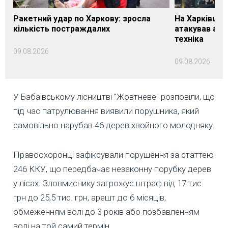
Ракетний удар по Харкову: зросла
На Харківщин
кількість постраждалих
атакував агр
техніка
09.08.2026
09.08.2026
У Бабаївському лісництві "Жовтневе" розповіли, що
під час патрулювання виявили порушника, який
самовільно нарубав 46 дерев хвойного молодняку.
Правоохоронці зафіксували порушення за статтею
246 ККУ, що передбачає незаконну порубку дерев
у лісах. Зловмиснику загрожує штраф від 17 тис.
грн до 25,5 тис. грн, арешт до 6 місяців,
обмеженням волі до 3 років або позбавленням
волі на той самий термін.