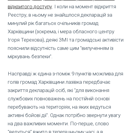
відкритого доступу
. І коли на момент відкриття
Реєстру, в ньому не знайшлося декларацій за
минулий рік багатьох очільників громад
Харківщини (зокрема, і мера обласного центру
Ігоря Терехова), деякі ЗМІ та громадські активісти
пояснили відсутність саме цим "вилученням із
міркувань безпеки".
Насправді ж єдина з-поміж 9 пунктів можлива для
голів громад Харківщини лазівка передбачає
закриття декларацій осіб, які "для виконання
службових повноважень на постійній основі
перебувають на територіях, на яких ведуться
активні бойові дії". Однак потрібно звернути увагу
на два важливих моменти. По-перше, слово
"ведуться" вжито в теперішньому часі, а в