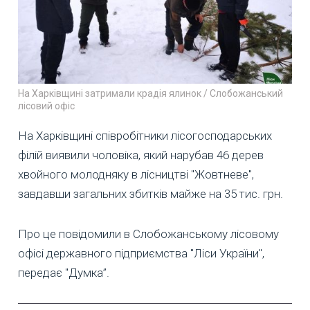
На Харківщині затримали крадія ялинок / Слобожанський
лісовий офіс
На Харківщині співробітники лісогосподарських
філій виявили чоловіка, який нарубав 46 дерев
хвойного молодняку в лісництві "Жовтневе",
завдавши загальних збитків майже на 35 тис. грн.
Про це повідомили в Слобожанському лісовому
офісі державного підприємства "Ліси України",
передає "Думка”.