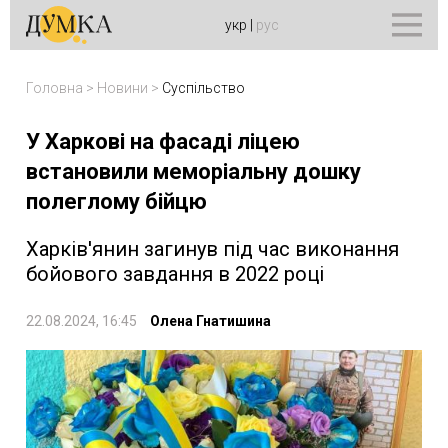
укр
|
рус
Головна
>
Новини
>
Суспільство
У Харкові на фасаді ліцею
встановили меморіальну дошку
полеглому бійцю
Харків'янин загинув під час виконання
бойового завдання в 2022 році
22.08.2024, 16:45
Олена Гнатишина