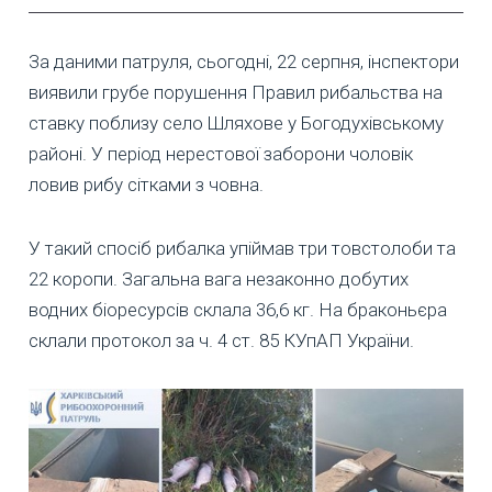
За даними патруля, сьогодні, 22 серпня, інспектори
виявили грубе порушення Правил рибальства на
ставку поблизу село Шляхове у Богодухівському
районі. У період нерестової заборони чоловік
ловив рибу сітками з човна.
У такий спосіб рибалка упіймав три товстолоби та
22 коропи. Загальна вага незаконно добутих
водних біоресурсів склала 36,6 кг. На браконьєра
склали протокол за ч. 4 ст. 85 КУпАП України.