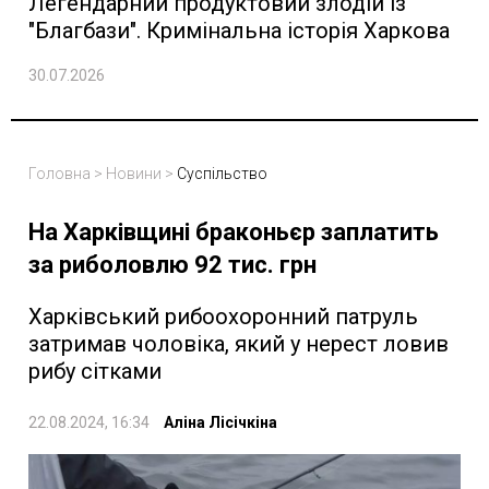
Легендарний продуктовий злодій із
"Благбази". Кримінальна історія Харкова
30.07.2026
Головна
>
Новини
>
Суспільство
На Харківщині браконьєр заплатить
за риболовлю 92 тис. грн
Харківський рибоохоронний патруль
затримав чоловіка, який у нерест ловив
рибу сітками
22.08.2024, 16:34
Аліна Лісічкіна