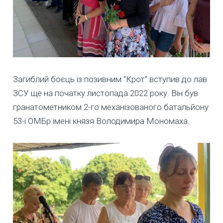
Загиблий боєць із позивним "Крот" вступив до лав
ЗСУ ще на початку листопада 2022 року. Він був
гранатометником 2-го механізованого батальйону
53-ї ОМБр імені князя Володимира Мономаха.