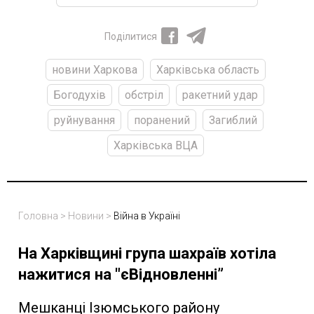
Поділитися
новини Харкова
Харківська область
Богодухів
обстріл
ракетний удар
руйнування
поранений
Загиблий
Харківська ВЦА
Головна
>
Новини
>
Війна в Україні
На Харківщині група шахраїв хотіла
нажитися на "єВідновленні”
Мешканці Ізюмського району