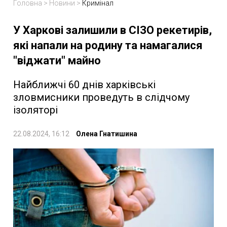
Головна
>
Новини
>
Кримінал
У Харкові залишили в СІЗО рекетирів,
які напали на родину та намагалися
"віджати" майно
Найближчі 60 днів харківські
зловмисники проведуть в слідчому
ізоляторі
22.08.2024, 16:12
Олена Гнатишина