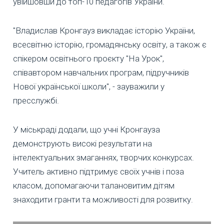
увійшовши до топ-10 педагогів України.
"Владислав Кронгауз викладає історію України,
всесвітню історію, громадянську освіту, а також є
спікером освітнього проєкту "На Урок",
співавтором навчальних програм, підручників
Нової української школи", - зауважили у
пресслужбі.
У міськраді додали, що учні Кронгауза
демонструють високі результати на
інтелектуальних змаганнях, творчих конкурсах.
Учитель активно підтримує своїх учнів і поза
класом, допомагаючи талановитим дітям
знаходити гранти та можливості для розвитку.