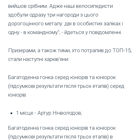
вийшов срібним. Адже наші велосипедисти
здобули одразу три нагороди з цього
дорогоцінного металу: дві в особистих заліках і
одну - в командному", - йдеться у повідомленні.
Призерами, а також тими, хто потрапив до ТОП-15,
стали наступні харків'яни:
Багатоденна гонка серед юніорів та юніорок
(підсумкові результати після трьох етапів) серед
юніорів:
1 місце - Артур Нічволодов;
Багатоденна гонка серед юніорів та юніорок
(підсумкові результати після трьох етапів) в