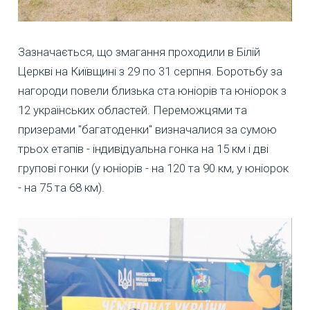
Зазначається, що змагання проходили в Білій
Церкві на Київщині з 29 по 31 серпня. Боротьбу за
нагороди повели близька ста юніорів та юніорок з
12 українських областей. Переможцями та
призерами "багатоденки" визначалися за сумою
трьох етапів - індивідуальна гонка на 15 км і дві
групові гонки (у юніорів - на 120 та 90 км, у юніорок
- на 75 та 68 км).