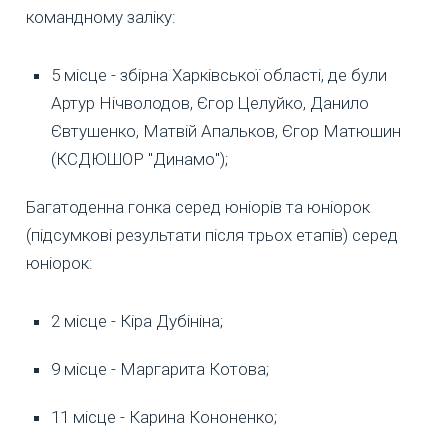
командному заліку:
5 місце - збірна Харківської області, де були
Артур Нічволодов, Єгор Целуйко, Данило
Євтушенко, Матвій Апальков, Єгор Матюшин
(КСДЮШОР "Динамо");
Багатоденна гонка серед юніорів та юніорок
(підсумкові результати після трьох етапів) серед
юніорок:
2 місце - Кіра Дубініна;
9 місце - Маргарита Котова;
11 місце - Карина Кононенко;