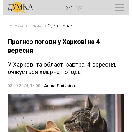
укр
|
рус
Головна
>
Новини
>
Суспільство
Прогноз погоди у Харкові на 4
вересня
У Харкові та області завтра, 4 вересня,
очікується хмарна погода
03.09.2024, 18:00
Аліна Лісічкіна