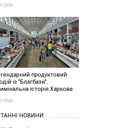
07.2026
гендарний продуктовий
одій із "Благбази".
имінальна історія Харкова
07.2026
СТАННІ НОВИНИ