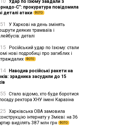
:10
Удар по Ізюму завдали з
орнадо-С": прокуратура повідомила
ві деталі атаки
ФОТО
:51
У Харкові на день змінять
ршрути деяких трамваїв і
лейбусів: деталі
:15
Російський удар по Ізюму: стали
омі нові подробиці про загиблих і
страждалих
ФОТО
:14
Наводив російські ракети на
рків: зрадника засудили до 15
ків
:55
Стало відомо, хто буде боротися
посаду ректора ХНУ імені Каразіна
:25
Харківська ОВА замовила
онструкцію інтернату у Змієві: на 36
артир виділять 387 млн грн
ФОТО