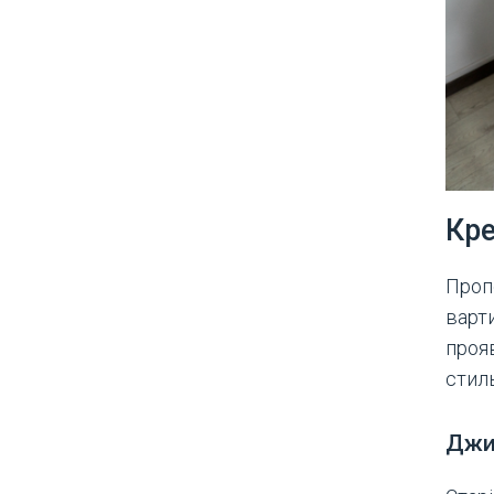
Кре
Проп
варти
проя
стил
Джи