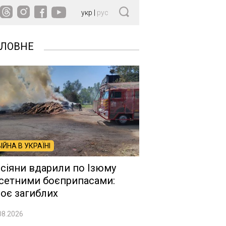
укр
|
рус
ОЛОВНЕ
ВІЙНА В УКРАЇНІ
сіяни вдарили по Ізюму
сетними боєприпасами:
оє загиблих
08.2026