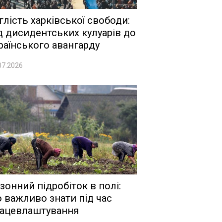
глість харківської свободи:
д дисидентських кулуарів до
раїнського авангарду
07.2026
зонний підробіток в полі:
 важливо знати під час
ацевлаштування