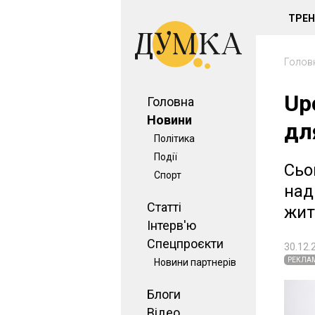
ТРЕ
Голов
Up
Головна
Новини
дл
Політика
Події
Сьо
Спорт
над
Статті
жит
Інтерв'ю
Спецпроєкти
30.12.
РЕКЛА
Новини партнерів
Блоги
Відео