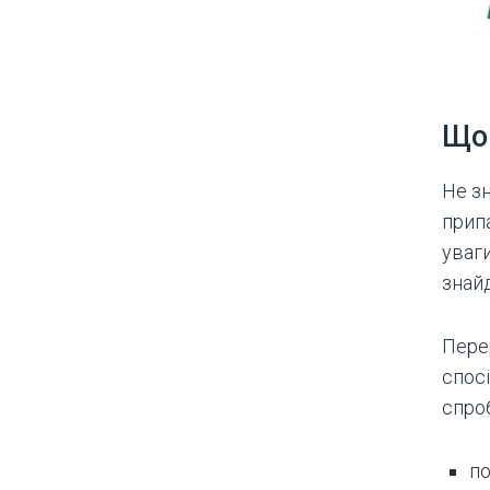
Що 
Не зн
прип
уваги
знайд
Пере
спосі
спро
по