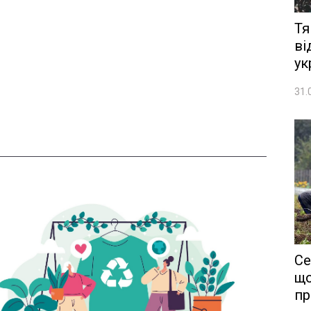
Тя
ві
ук
31.
Се
що
пр