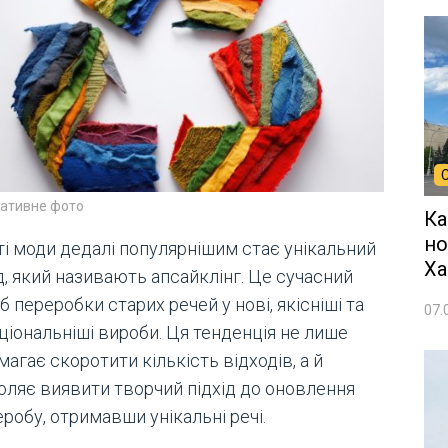
ративне фото
Ка
но
ті моди дедалі популярнішим стає унікальний
Ха
д, який називають апсайклінг. Це сучасний
б переробки старих речей у нові, якісніші та
07.
ціональніші вироби. Ця тенденція не лише
агає скоротити кількість відходів, а й
оляє виявити творчий підхід до оновлення
робу, отримавши унікальні речі.