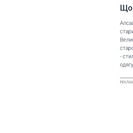
Що 
Апса
стар
Велик
стар
- ст
одяг