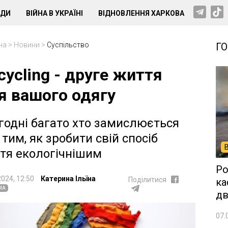
НДИ
ВІЙНА В УКРАЇНІ
ВІДНОВЛЕННЯ ХАРКОВА
на
>
Новини
>
Суспільство
Г
cycling - друге життя
я вашого одягу
годні багато хто замислюється
 тим, як зробити свій спосіб
тя екологічнішим
Ро
2024, 12:50
Катерина Ільїна
Поділитися
ка
МА
дв
07.