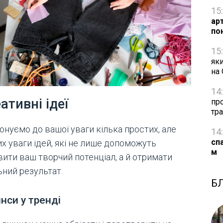
15
ар
по
15
яки
на
14
ативні ідеї
про
тра
онуємо до вашої уваги кілька простих, але
14
сп
х уваги ідей, які не лише допоможуть
м
вити ваш творчий потенціал, а й отримати
ьний результат.
Б
нси у тренді