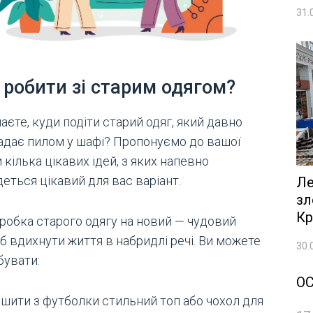
31.
робити зі старим одягом?
аєте, куди подіти старий одяг, який давно
адає пилом у шафі? Пропонуємо до вашої
 кілька цікавих ідей, з яких напевно
еться цікавий для вас варіант.
Ле
зл
Кр
робка старого одягу на новий — чудовий
б вдихнути життя в набридлі речі. Ви можете
30.
бувати:
О
шити з футболки стильний топ або чохол для