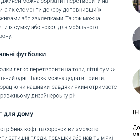
і джинси можна обрізати і перетворити на
и, а як елементи декору доповнивши їх
живами або заклепками. Також можна
ти їх сумку або чохол для мобільного
фону.
альні футболки
олки легко перетворити на топи, літні сумки
итячий одяг. Також можна додати принти,
орацію чи нашивки, завдяки яким отримаєте
правжньому дизайнерську річ.
ІН
г для дому
До
потрібних кофт та сорочок ви зможете
ма
ти затишні пледи, подушки або навіть м'які