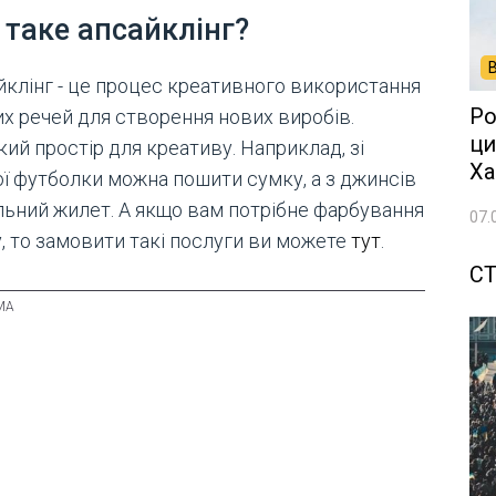
таке апсайклінг?
йклінг - це процес креативного використання
Ро
их речей для створення нових виробів.
ци
ий простір для креативу. Наприклад, зі
Ха
ої футболки можна пошити сумку, а з джинсів
ильний жилет. А якщо вам потрібне фарбування
07.
у, то замовити такі послуги ви можете
тут
.
СТ