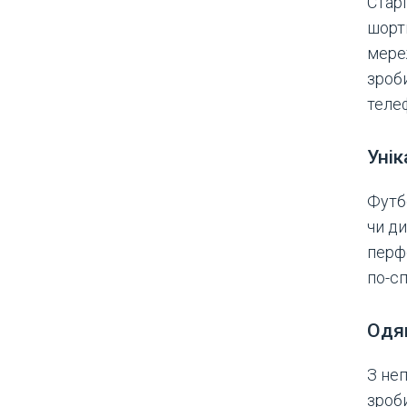
Стар
шорт
мере
зроби
теле
Унік
Футб
чи д
перф
по-с
Одя
З не
зроби