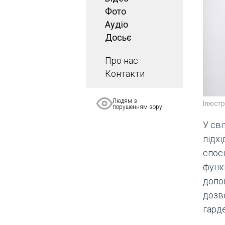
Фото
Аудіо
Досьє
Про нас
Контакти
Людям з
Ілюст
порушенням зору
У сві
підхі
спосі
функ
допом
дозв
гарде