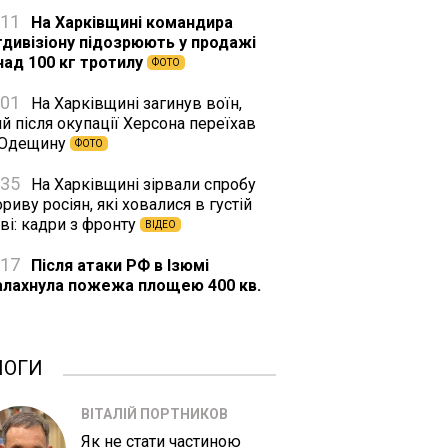
:11
На Харківщині командира
тдивізіону підозрюють у продажі
над 100 кг тротилу
ФОТО
:01
На Харківщині загинув воїн,
й після окупації Херсона переїхав
 Одещину
ФОТО
:35
На Харківщині зірвали спробу
риву росіян, які ховалися в густій
ві: кадри з фронту
ВІДЕО
:17
Після атаки РФ в Ізюмі
алахнула пожежа площею 400 кв.
ЛОГИ
ВІТАЛІЙ ПОРТНИКОВ
Як не стати частиною