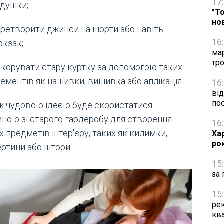
17
душки;
"Т
но
ретворити джинси на шорти або навіть
16
кзак;
ма
тро
корувати стару куртку за допомогою таких
ементів як нашивки, вишивка або аплікація.
16
від
по
ж чудовою ідеєю буде скористатися
иною зі старого гардеробу для створення
16
х предметів інтер'єру, таких як килимки,
Ха
ро
ертини або штори.
15
за 
15
рек
кв