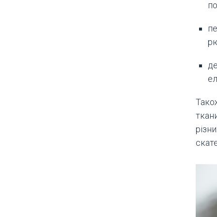
по
пе
рю
де
ел
Тако
ткан
різни
скат