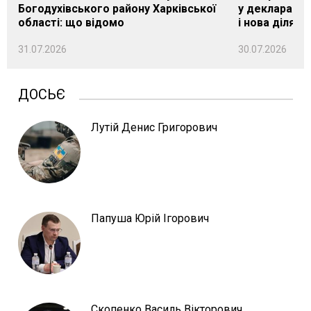
Богодухівського району Харківської
у декларації 
області: що відомо
і нова ділянк
31.07.2026
30.07.2026
ДОСЬЄ
Лутій Денис Григорович
Папуша Юрій Ігорович
Скопенко Василь Вікторович