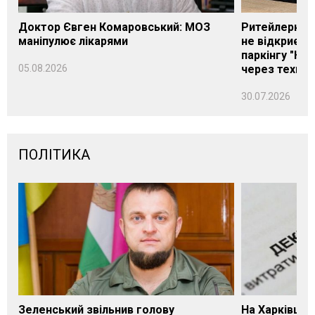
Доктор Євген Комаровський: МОЗ
Ритейлерка А
маніпулює лікарями
не відкриєть
паркінгу "Нік
05.08.2026
через техніч
30.07.2026
ПОЛІТИКА
Зеленський звільнив голову
На Харківщин