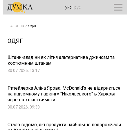
укр
|
рус
Головна
>
одяг
ОДЯГ
Штани-аладіни як літня альтернатива джинсам та
костюмним штанам
30.07.2026, 13:17
Ритейлерка Аліна Ярова: McDonald's не відкриється
на підземному паркінгу "Нікольського" в Харкові
через технічні вимоги
30.07.2026, 09:30
Стало відомо, які продукти найбільше подорожчали