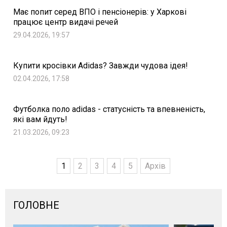
Має попит серед ВПО і пенсіонерів: у Харкові
працює центр видачі речей
29.04.2026, 19:57
Купити кросівки Adidas? Завжди чудова ідея!
02.04.2026, 17:58
Футболка поло adidas - статусність та впевненість,
які вам йдуть!
21.03.2026, 09:23
1
2
3
4
5
Архів
ГОЛОВНЕ