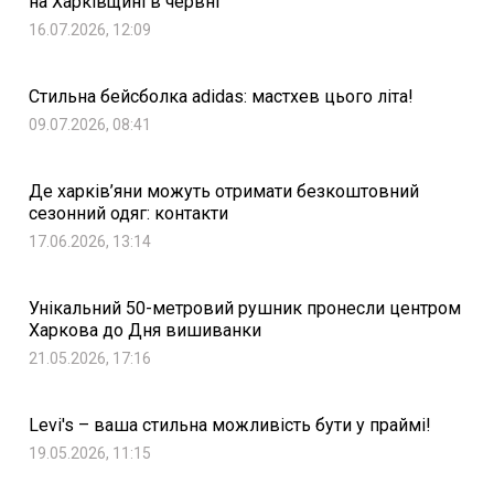
на Харківщині в червні
16.07.2026, 12:09
Стильна бейсболка adidas: мастхев цього літа!
09.07.2026, 08:41
Де харків’яни можуть отримати безкоштовний
сезонний одяг: контакти
17.06.2026, 13:14
Унікальний 50-метровий рушник пронесли центром
Харкова до Дня вишиванки
21.05.2026, 17:16
Levi's – ваша стильна можливість бути у праймі!
19.05.2026, 11:15