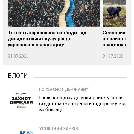
Тяглість харківської свободи: від
Сезонний під
дисидентських кулуарів до
важливо знат
українського авангарду
працевлашту
31.07.2026
31.07.2026
БЛОГИ
ГО "ЗАХИСТ ДЕРЖАВИ"
Після коледжу до університету: коли
студент може втратити відстрочку від
мобілізації
УСПІШНИЙ ХАРКІВ