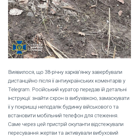
Виявилося, що 38-річну харків’янку завербували
дистанційно після її антиукраїнських коментарів у
Telegram. Російський куратор передав їй детальні
інструкції: знайти схрон із вибухівкою, замаскувати
її у покришці неподалік будинку військового та
встановити мобільний телефон для стеження.
Саме через цей пристрій окупанти відстежували
пересування жертви та активували вибуховий