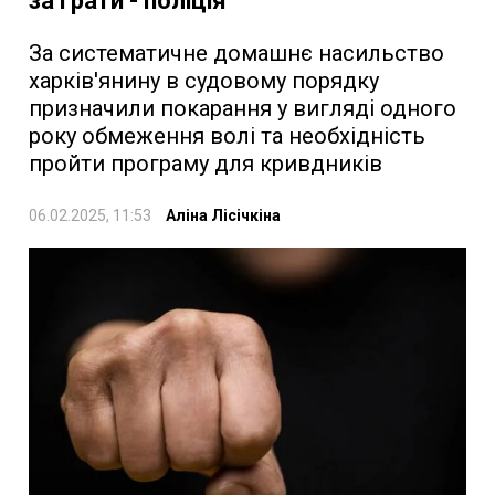
за ґрати - поліція
За систематичне домашнє насильство
харків'янину в судовому порядку
призначили покарання у вигляді одного
року обмеження волі та необхідність
пройти програму для кривдників
06.02.2025, 11:53
Аліна Лісічкіна