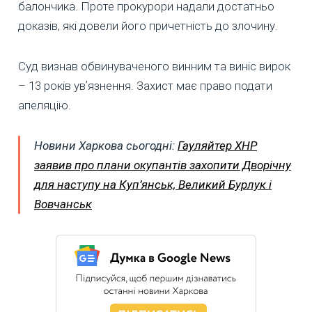
балончика. Проте прокурори надали достатньо
доказів, які довели його причетність до злочину.
Суд визнав обвинуваченого винним та виніс вирок
– 13 років увʼязнення. Захист має право подати
апеляцію.
Новини Харкова сьогодні:
Гауляйтер ХНР
заявив про плани окупантів захопити Дворічну
для наступу на Куп’янськ, Великий Бурлук і
Вовчанськ