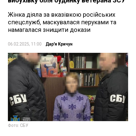
вибухівку біля будинку ветерана ЗСУ
Жінка діяла за вказівкою російських
спецслужб, маскувалася перуками та
намагалася знищити докази
06.02.2025, 11:00
Дар'я Кричун
Фото: СБУ