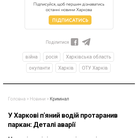
Поділитися
війна
росія
Харківська область
окупанти
Харків
ОТУ Харків
Головна
>
Новини
>
Кримінал
У Харкові п'яний водій протаранив
паркан: Деталі аварії