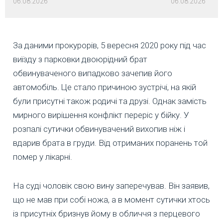
06.08.2026
06.08.2026
За даними прокурорів, 5 вересня 2020 року під час
виїзду з парковки двоюрідний брат
обвинуваченого випадково зачепив його
автомобіль. Це стало причиною зустрічі, на якій
були присутні також родичі та друзі. Однак замість
мирного вирішення конфлікт переріс у бійку. У
розпалі сутички обвинувачений вихопив ніж і
вдарив брата в груди. Від отриманих поранень той
помер у лікарні.
На суді чоловік свою вину заперечував. Він заявив,
що не мав при собі ножа, а в момент сутички хтось
із присутніх бризнув йому в обличчя з перцевого