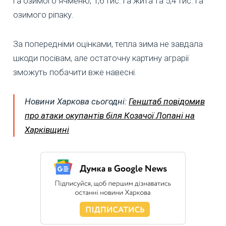
га озимого ячменю, 1,6 тис. га жита та 5,4 тис. га
озимого ріпаку.
За попередніми оцінками, тепла зима не завдала
шкоди посівам, але остаточну картину аграрії
зможуть побачити вже навесні.
Новини Харкова сьогодні:
Генштаб повідомив
про атаки окупантів біля Козачої Лопані на
Харківщині