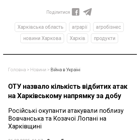
Поділитися
Харківська область
аграрії
агробізнес
новини Харкова
Харків
продукти
Головна
>
Новини
>
Війна в Україні
ОТУ назвало кількість відбитих атак
на Харківському напрямку за добу
Російські окупанти атакували поблизу
Вовчанська та Козачої Лопані на
Харківщині