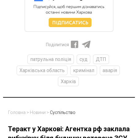
Поділитися
патрульна поліція
суд
ДТП
Харківська область
кримінал
аварія
Харків
Головна
>
Новини
>
Суспільство
Теракт у Харкові: Агентка рф заклала