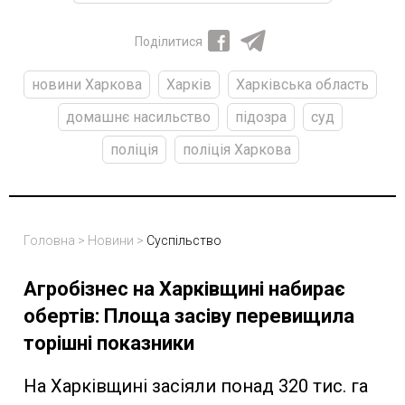
Поділитися
новини Харкова
Харків
Харківська область
домашнє насильство
підозра
суд
поліція
поліція Харкова
Головна
>
Новини
>
Суспільство
Агробізнес на Харківщині набирає
обертів: Площа засіву перевищила
торішні показники
На Харківщині засіяли понад 320 тис. га