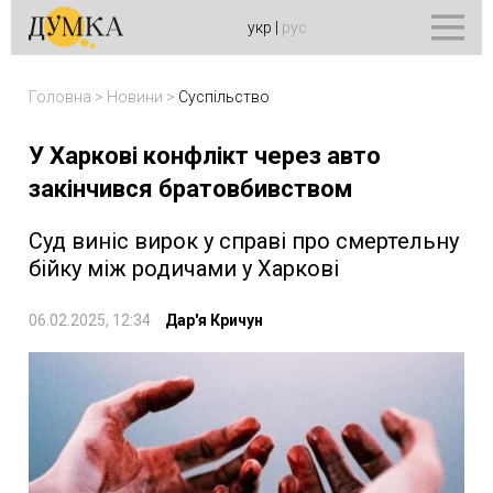
укр
|
рус
Головна
>
Новини
>
Суспільство
У Харкові конфлікт через авто
закінчився братовбивством
Суд виніс вирок у справі про смертельну
бійку між родичами у Харкові
06.02.2025, 12:34
Дар'я Кричун