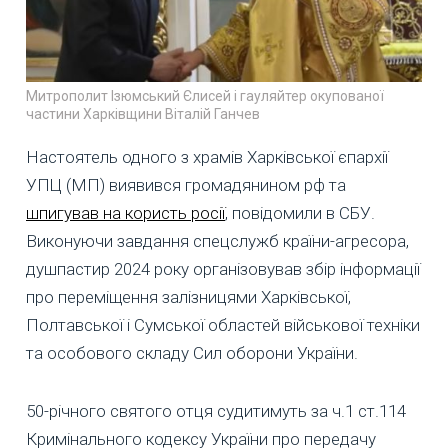
Митрополит Ізюмський Єлисей і гауляйтер окупованої
частини Харківщини Віталій Ганчев
Настоятель одного з храмів Харківської єпархії
УПЦ (МП) виявився громадянином рф та
шпигував на користь росії
, повідомили в СБУ.
Виконуючи завдання спецслужб країни-агресора,
душпастир 2024 року організовував збір інформації
про переміщення залізницями Харківської,
Полтавської і Сумської областей військової техніки
та особового складу Сил оборони України.
50-річного святого отця судитимуть за ч.1 ст.114
Кримінального кодексу України про передачу