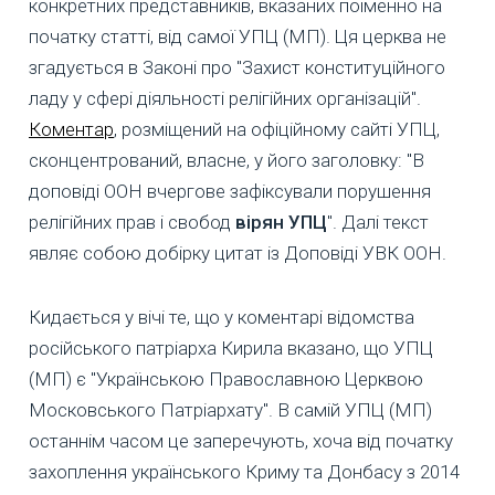
конкретних представників, вказаних поіменно на
початку статті, від самої УПЦ (МП). Ця церква не
згадується в Законі про "Захист конституційного
ладу у сфері діяльності релігійних організацій".
Коментар
, розміщений на офіційному сайті УПЦ,
сконцентрований, власне, у його заголовку: "В
доповіді ООН вчергове зафіксували порушення
релігійних прав і свобод
вірян УПЦ
". Далі текст
являє собою добірку цитат із Доповіді УВК ООН.
Кидається у вічі те, що у коментарі відомства
російського патріарха Кирила вказано, що УПЦ
(МП) є "Українською Православною Церквою
Московського Патріархату". В самій УПЦ (МП)
останнім часом це заперечують, хоча від початку
захоплення українського Криму та Донбасу з 2014