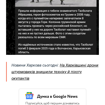
Новини Харкова сьогодні:
На Харківщині дрони
штурмовиків знищили техніку й піхоту
окупантів