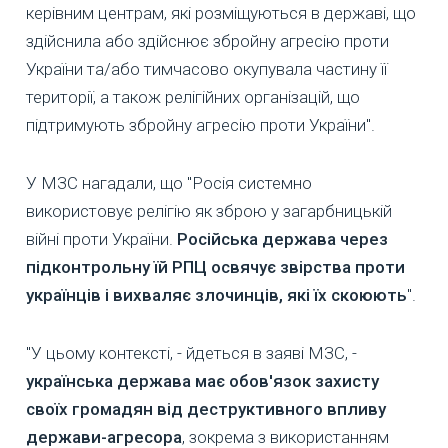
керівним центрам, які розміщуються в державі, що
здійснила або здійснює збройну агресію проти
України та/або тимчасово окупувала частину її
території, а також релігійних організацій, що
підтримують збройну агресію проти України".
У МЗС нагадали, що "Росія системно
використовує релігію як зброю у загарбницькій
війні проти України.
Російська держава через
підконтрольну їй РПЦ освячує звірства проти
українців і вихваляє злочинців, які їх скоюють
".
"У цьому контексті, - йдеться в заяві МЗС, -
українська держава має обов'язок захисту
своїх громадян від деструктивного впливу
держави-агресора
, зокрема з використанням