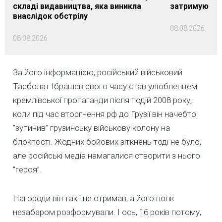
складі видавництва, яка виникла
затримуються
внаслідок обстрілу
08.08.2026
08.08.2026
За його інформацією, російський військовий
Тасболат Ібрашев свого часу став улюбленцем
кремлівської пропаганди після подій 2008 року,
коли під час вторгнення рф до Грузії він начебто
"зупинив” грузинську військову колону на
блокпості. Жодних бойових зіткнень тоді не було,
але російські медіа намагалися створити з нього
"героя”.
Нагороди він так і не отримав, а його полк
незабаром розформували. І ось, 16 років потому,