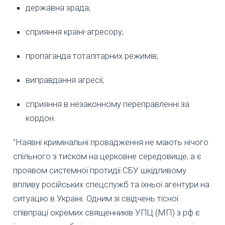
державна зрада;
сприяння країні-агресору;
пропаганда тоталітарних режимів;
виправдання агресії;
сприяння в незаконному переправленні за
кордон.
"Наявні кримінальні провадження не мають нічого
спільного з тиском на церковне середовище, а є
проявом системної протидії СБУ шкідливому
впливу російських спецслужб та їхньої агентури на
ситуацію в Україні. Одним зі свідчень тісної
співпраці окремих священників УПЦ (МП) з рф є