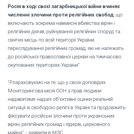
Росія в ході своєї загарбницької війни вчиняє
численні злочини проти релігійних свобод
, що
включають зокрема навмисні вбивства вірян і
релігійних діячів, руйнування релігійних споруд та
святих місць по всій території України,
переслідування релігійних громад, які не належать
до російської православної церкви на тимчасово
окупованих територіях України".
"Розраховуємо на те, що у своїх доповідях
Моніторингова місія ООН з прав людини
надаватиме надалі об’єктивні оцінки реальній
ситуації зі свободою релігії в Україні та продовжить
фіксувати російські злочини проти українських
вірян, релігійних громад і лідерів, церковного
майна", - заявили в МЗС.