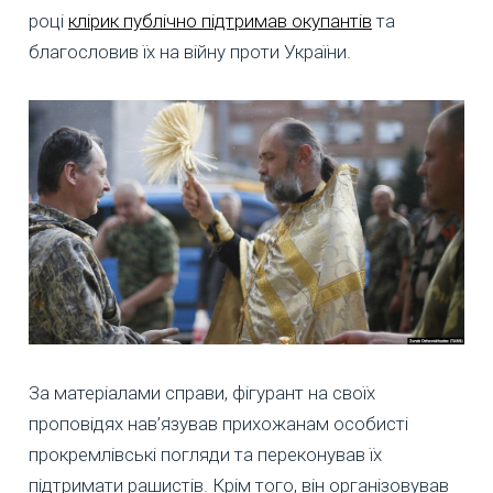
році
клірик публічно підтримав окупантів
та
благословив їх на війну проти України.
За матеріалами справи, фігурант на своїх
проповідях нав’язував прихожанам особисті
прокремлівські погляди та переконував їх
підтримати рашистів. Крім того, він організовував