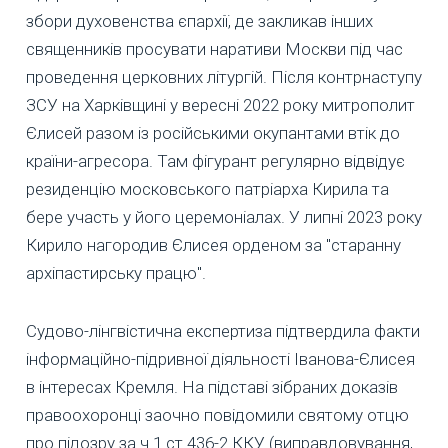
збори духовенства єпархії, де закликав інших
священників просувати наративи Москви під час
проведення церковних літургій. Після контрнаступу
ЗСУ на Харківщині у вересні 2022 року митрополит
Єлисей разом із російськими окупантами втік до
країни-агресора. Там фігурант регулярно відвідує
резиденцію московського патріарха Кирила та
бере участь у його церемоніалах. У липні 2023 року
Кирило нагородив Єлисея орденом за "старанну
архіпастирську працю".
Судово-лінгвістична експертиза підтвердила факти
інформаційно-підривної діяльності Іванова-Єлисея
в інтересах Кремля. На підставі зібраних доказів
правоохоронці заочно повідомили святому отцю
про підозру за ч.1 ст.436-2 ККУ (виправдовування,