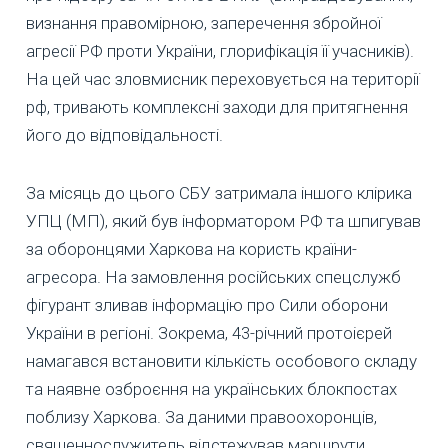
визнання правомірною, заперечення збройної
агресії РФ проти України, глорифікація її учасників).
На цей час зловмисник переховується на території
рф, тривають комплексні заходи для притягнення
його до відповідальності.
За місяць до цього СБУ затримала іншого клірика
УПЦ (МП), який був інформатором РФ та шпигував
за оборонцями Харкова на користь країни-
агресора. На замовлення російських спецслужб
фігурант зливав інформацію про Сили оборони
України в регіоні. Зокрема, 43-річний протоієрей
намагався встановити кількість особового складу
та наявне озброєння на українських блокпостах
поблизу Харкова. За даними правоохоронців,
священнослужитель відстежував маршрути