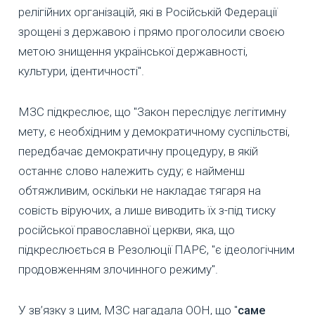
релігійних організацій, які в Російській Федерації
зрощені з державою і прямо проголосили своєю
метою знищення української державності,
культури, ідентичності".
МЗС підкреслює, що "Закон переслідує легітимну
мету, є необхідним у демократичному суспільстві,
передбачає демократичну процедуру, в якій
останнє слово належить суду; є найменш
обтяжливим, оскільки не накладає тягаря на
совість віруючих, а лише виводить їх з-під тиску
російської православної церкви, яка, що
підкреслюється в Резолюції ПАРЄ, "є ідеологічним
продовженням злочинного режиму".
У зв’язку з цим, МЗС нагадала ООН, що "
саме