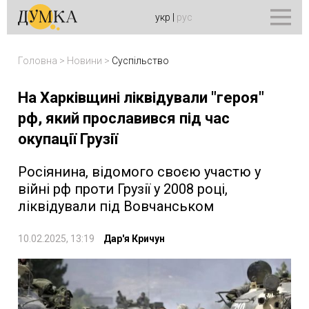
укр
|
рус
Головна
>
Новини
>
Суспільство
На Харківщині ліквідували "героя"
рф, який прославився під час
окупації Грузії
Росіянина, відомого своєю участю у
війні рф проти Грузії у 2008 році,
ліквідували під Вовчанськом
10.02.2025, 13:19
Дар'я Кричун