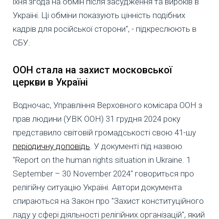
їхня згода на обмін після засудження та вироків в
Україні. Ці обміни показують цінність подібних
кадрів для російської сторони", - підкреслюють в
СБУ.
ООН стала на захист московської
церкви в Україні
Водночас, Управління Верховного комісара ООН з
прав людини (УВК ООН) 31 грудня 2024 року
представило світовій громадськості свою 41-шу
періодичну доповідь
. У документі під назвою
"Report on the human rights situation in Ukraine. 1
September – 30 November 2024" говориться про
релігійну ситуацію Україні. Автори документа
спираються на Закон про "Захист конституційного
ладу у сфері діяльності релігійних організацій", який