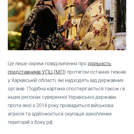
Це лише окремі повідомлення про
діяльність
представників УПЦ (МП)
протягом останніх тижнів
у Харківській області, які надходять від державних
органів. Подібна картина спостерігається також і в
інших регіонах суверенної Української держави,
проти якої з 2014 року провадиться військова
агресія та здійснюється окупація захоплених
територій з боку рф.