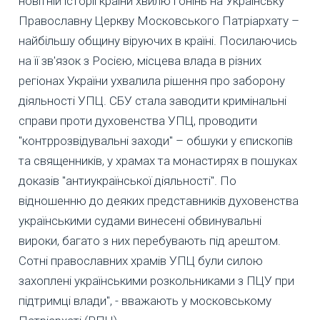
новітній історії країни хвилю гонінь на Українську
Православну Церкву Московського Патріархату –
найбільшу общину віруючих в країні. Посилаючись
на її зв'язок з Росією, місцева влада в різних
регіонах України ухвалила рішення про заборону
діяльності УПЦ. СБУ стала заводити кримінальні
справи проти духовенства УПЦ, проводити
"контррозвідувальні заходи" – обшуки у єпископів
та священників, у храмах та монастирях в пошуках
доказів "антиукраїнської діяльності". По
відношенню до деяких представників духовенства
українськими судами винесені обвинувальні
вироки, багато з них перебувають під арештом.
Сотні православних храмів УПЦ були силою
захоплені українськими розкольниками з ПЦУ при
підтримці влади", - вважають у московському