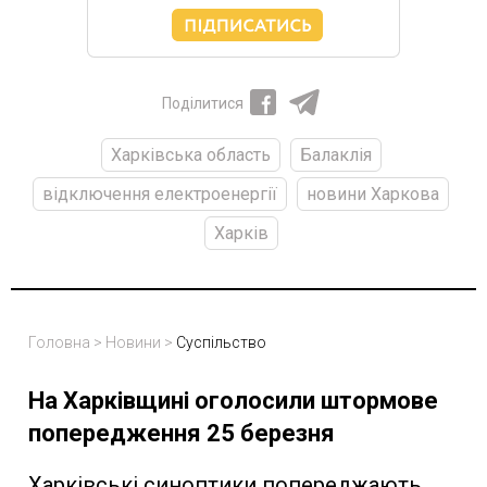
Поділитися
Харківська область
Балаклія
відключення електроенергії
новини Харкова
Харків
Головна
>
Новини
>
Суспільство
На Харківщині оголосили штормове
попередження 25 березня
Харківські синоптики попереджають