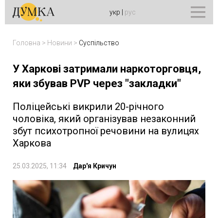
укр
|
рус
Головна
>
Новини
>
Суспільство
У Харкові затримали наркоторговця,
яки збував PVP через "закладки"
Поліцейські викрили 20-річного
чоловіка, який організував незаконний
збут психотропної речовини на вулицях
Харкова
25.03.2025, 11:34
Дар'я Кричун