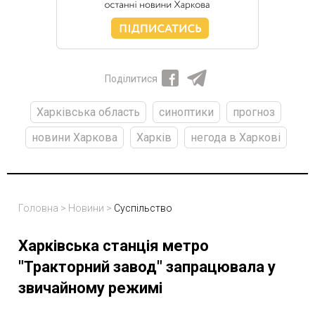
Поділитися
Харківська область
синоптики
прогноз
новини Харкова
Харків
негода в Харкові
Головна
>
Новини
>
Суспільство
Харківська станція метро
"Тракторний завод" запрацювала у
звичайному режимі