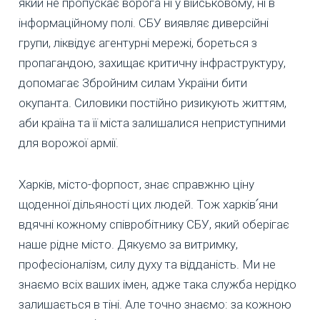
який не пропускає ворога ні у військовому, ні в
інформаційному полі. СБУ виявляє диверсійні
групи, ліквідує агентурні мережі, бореться з
пропагандою, захищає критичну інфраструктуру,
допомагає Збройним силам України бити
окупанта. Силовики постійно ризикують життям,
аби країна та її міста залишалися неприступними
для ворожої армії.
Харків, місто-форпост, знає справжню ціну
щоденної дільяності цих людей. Тож харків՛яни
вдячні кожному співробітнику СБУ, який оберігає
наше рідне місто. Дякуємо за витримку,
професіоналізм, силу духу та відданість. Ми не
знаємо всіх ваших імен, адже така служба нерідко
залишається в тіні. Але точно знаємо: за кожною