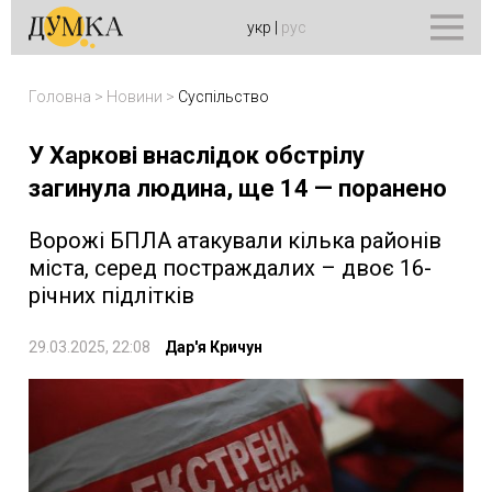
укр
|
рус
Головна
>
Новини
>
Суспільство
У Харкові внаслідок обстрілу
загинула людина, ще 14 — поранено
Ворожі БПЛА атакували кілька районів
міста, серед постраждалих – двоє 16-
річних підлітків
29.03.2025, 22:08
Дар'я Кричун