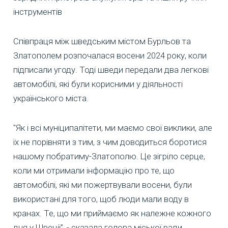
інструментів
Співпраця між шведським містом Бурльов та
Златополем розпочалася восени 2024 року, коли
підписали угоду. Тоді шведи передали два легкові
автомобілі, які були корисними у діяльності
українського міста.
"Як і всі муніципалітети, ми маємо свої виклики, але
їх не порівняти з тим, з чим доводиться боротися
нашому побратиму-Златополю. Це зігріло серце,
коли ми отримали інформацію про те, що
автомобілі, які ми пожертвували восени, були
використані для того, щоб люди мали воду в
кранах. Те, що ми приймаємо як належне кожного
дня у Швеції”, - сказала голова міської ради