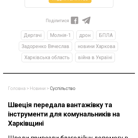
Поділитися
Дергачі
Молнія-1
дрон
БПЛА
Задоренко Вячеслав
новини Харкова
Харківська область
війна в Україні
Головна
>
Новини
>
Суспільство
Швеція передала вантажівку та
інструменти для комунальників на
Харківщині