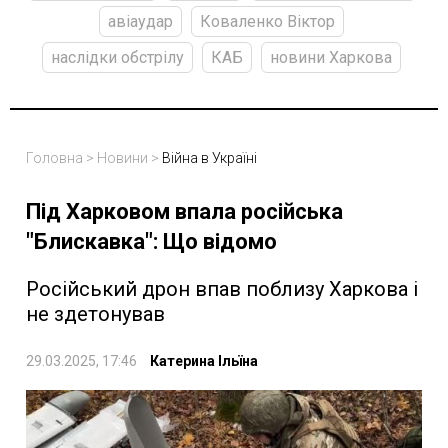
авіаудар
Коваленко Віктор
наслідки обстрілу
КАБ
новини Харкова
Головна
>
Новини
>
Війна в Україні
Під Харковом впала російська
"Блискавка": Що відомо
Російський дрон впав поблизу Харкова і
не здетонував
29.03.2025, 17:46
Катерина Ільїна