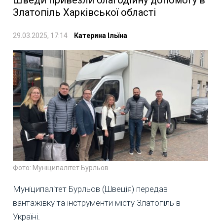
Шведи привезли благодійну допомогу в
Златопіль Харківської області
29.03.2025, 17:14
Катерина Ільїна
Фото: Муніципалітет Бурльов
Муніципалітет Бурльов (Швеція) передав
вантажівку та інструменти місту Златопіль в
Україні.