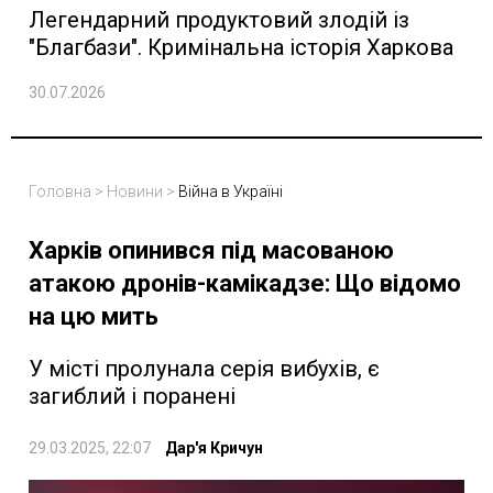
Легендарний продуктовий злодій із
"Благбази". Кримінальна історія Харкова
30.07.2026
Головна
>
Новини
>
Війна в Україні
Харків опинився під масованою
атакою дронів-камікадзе: Що відомо
на цю мить
У місті пролунала серія вибухів, є
загиблий і поранені
29.03.2025, 22:07
Дар'я Кричун