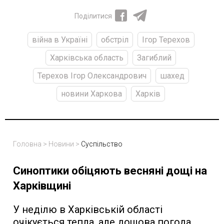
Поділитися
війна в Україні
обстріл
Ігор Терехов
Харківська область
Загиблий
Терехов Ігор Олександрович
шахед
новини Харкова
Харків
Головна
>
Новини
>
Суспільство
Синоптики обіцяють весняні дощі на
Харківщині
У неділю в Харківській області
очікується тепла, але дощова погода