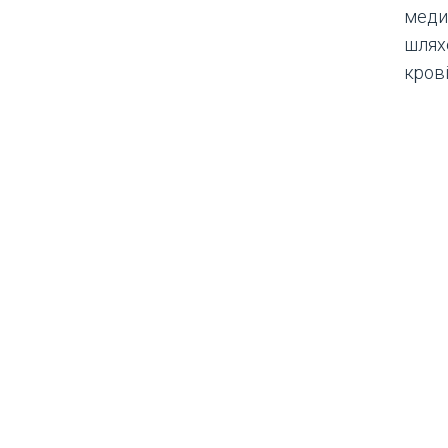
меди
шлях
крові