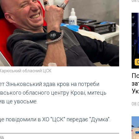
08.
Харкіський обласний ЦСК
По
за
ет Зіньковський здав кров на потреби
Ук
івського обласного центру Крові, митець
ив це увосьме.
08.
це повідомили в ХО "ЦСК" передає "Думка".