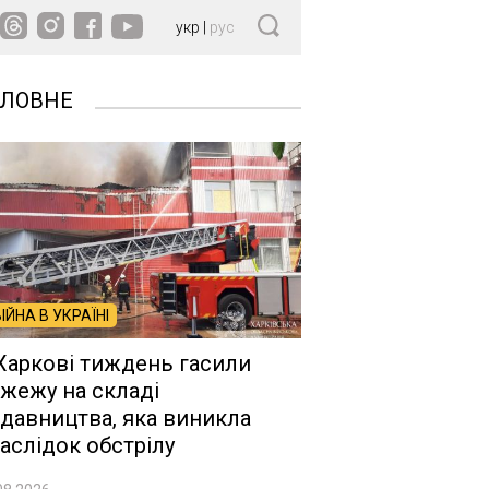
укр
|
рус
ОЛОВНЕ
ВІЙНА В УКРАЇНІ
Харкові тиждень гасили
жежу на складі
давництва, яка виникла
аслідок обстрілу