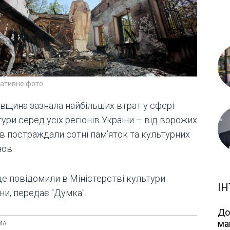
ративне фото
івщина зазнала найбільших втрат у сфері
ури серед усіх регіонів України – від ворожих
ів постраждали сотні пам’яток та культурних
нов.
це повідомили в Міністерстві культури
ІН
ни, передає "Думка".
До
ма