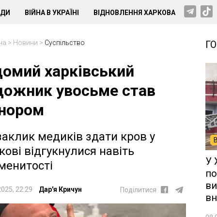
НДИ
ВІЙНА В УКРАЇНІ
ВІДНОВЛЕННЯ ХАРКОВА
на
>
Новини
>
Суспільство
Г
домий харківський
дожник увосьме став
нором
заклик медиків здати кров у
кові відгукнулися навіть
У 
менитості
по
ви
2025, 22:29
Дар'я Кричун
Поділитися
вн