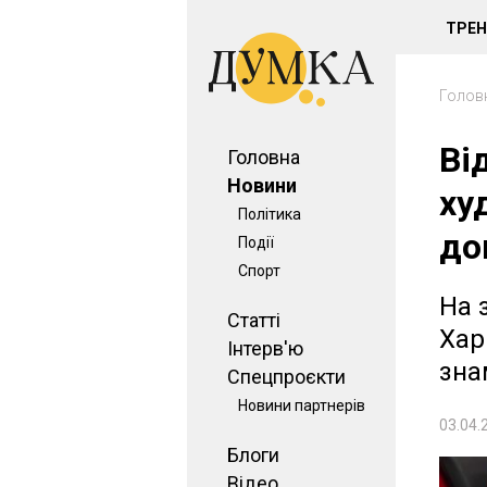
ТРЕ
Голов
Ві
Головна
Новини
ху
Політика
до
Події
Спорт
На 
Статті
Хар
Інтерв'ю
зна
Спецпроєкти
Новини партнерів
03.04.
Блоги
Відео