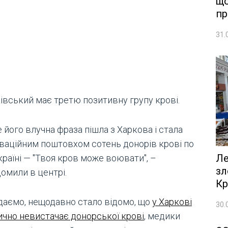
що
пр
31.
ківський має третю позитивну групу крові.
 його влучна фраза пішла з Харкова і стала
ваційним поштовхом сотень донорів крові по
Ле
країні — "Твоя кров може воювати", –
зл
омили в центрі.
Кр
даємо, нещодавно стало відомо, що
у Харкові
30.
ично невистачає донорської крові
, медики