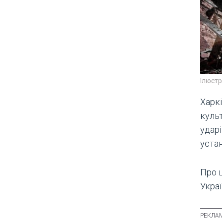
Ілюст
Харк
культ
удар
уста
Про 
Украї