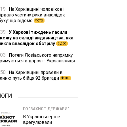
:19
На Харківщині чоловікові
ірвало частину руки внаслідок
буху: що відомо
ФОТО
:39
У Харкові тиждень гасили
жежу на складі видавництва, яка
никла внаслідок обстрілу
ВІДЕО
:03
Потяги Лозівського напрямку
римуються в дорозі - Укрзалізниця
:50
На Харківщині провели в
танню путь бійця 92 бригади
ФОТО
ЛОГИ
ГО "ЗАХИСТ ДЕРЖАВИ"
В Україні вперше
врегулювали