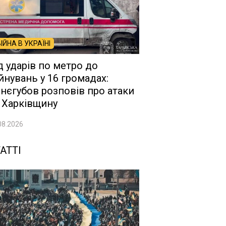
ВІЙНА В УКРАЇНІ
д ударів по метро до
йнувань у 16 громадах:
нєгубов розповів про атаки
 Харківщину
08.2026
АТТІ