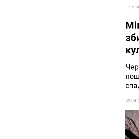
Голов
Мі
зб
ку
Чер
пош
спа
03.04.