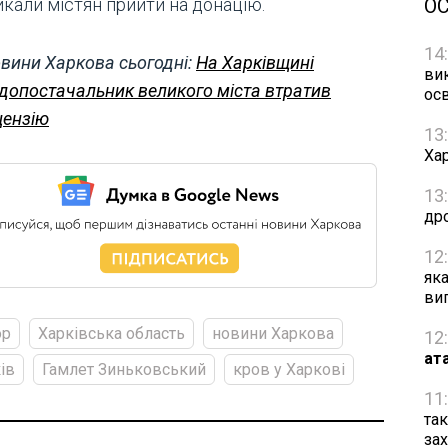
О
икали містян прийти на донацію.
14
вини Харкова сьогодні:
На Харківщині
ви
допостачальник великого міста втратив
осв
цензію
13
Хар
13
др
12
як
ви
ор
Харківська область
новини Харкова
12
ат
ів
Гамлет Зиньковський
кров у Харкові
11
та
за