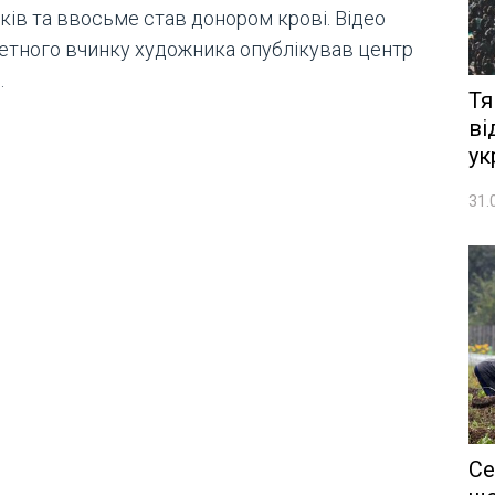
ків та ввосьме став донором крові. Відео
етного вчинку художника опублікував центр
.
Тя
ві
ук
31.
Се