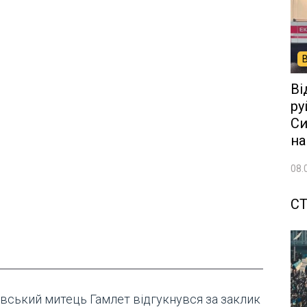
Ві
ру
Си
на
08.
СТ
івський митець Гамлет відгукнувся за заклик