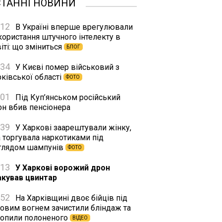
СТАННІ НОВИНИ
:12
В Україні вперше врегулювали
користання штучного інтелекту в
іті: що зміниться
БЛОГ
:34
У Києві помер військовий з
ківської області
ФОТО
:01
Під Куп’янськом російський
он вбив пенсіонера
:39
У Харкові заарештували жінку,
а торгувала наркотиками під
глядом шампунів
ФОТО
:13
У Харкові ворожий дрон
акував цвинтар
:52
На Харківщині двоє бійців під
ковим вогнем зачистили бліндаж та
хопили полоненого
ВІДЕО