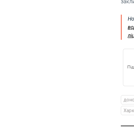
закл
Но
во
лі
дон
Харк