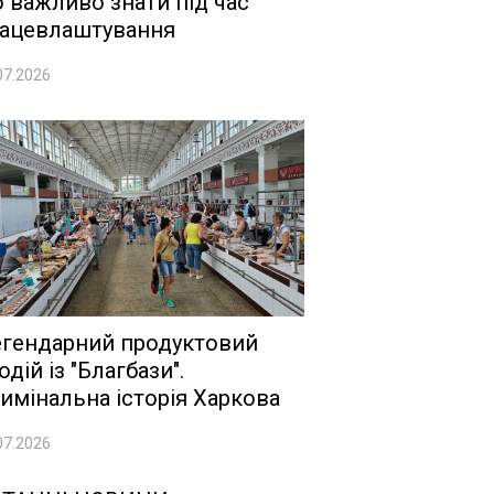
 важливо знати під час
ацевлаштування
07.2026
гендарний продуктовий
одій із "Благбази".
имінальна історія Харкова
07.2026