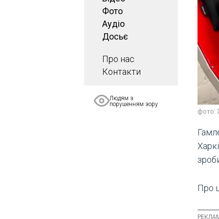
Фото
Аудіо
Досьє
Про нас
Контакти
Людям з
порушенням зору
фото: 
Гамл
Харк
зроб
Про 