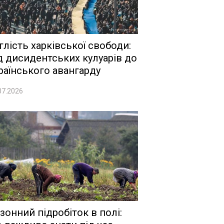
глість харківської свободи:
д дисидентських кулуарів до
раїнського авангарду
07.2026
зонний підробіток в полі: