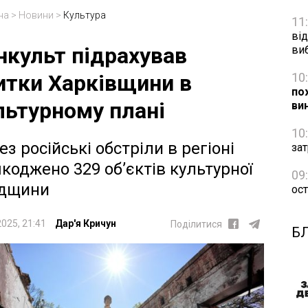
на
>
Новини
>
Культура
11
від
нкульт підрахував
ви
10
итки Харківщини в
по
льтурному плані
ви
10
ез російські обстріли в регіоні
зат
коджено 329 об’єктів культурної
09
дщини
ос
2025, 21:41
Дар'я Кричун
Поділитися
Б