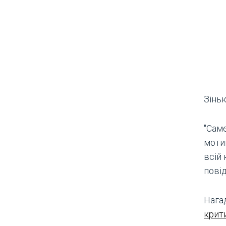
Зінь
"Саме
моти
всій 
повід
Нага
крит