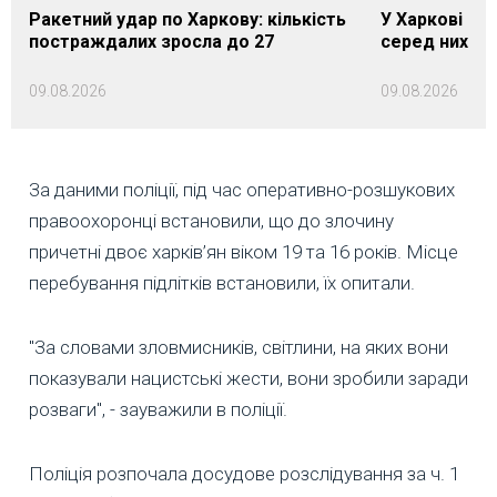
Ракетний удар по Харкову: кількість
У Харкові вж
постраждалих зросла до 27
серед них — 
09.08.2026
09.08.2026
За даними поліції, під час оперативно-розшукових
правоохоронці встановили, що до злочину
причетні двоє харків’ян віком 19 та 16 років. Місце
перебування підлітків встановили, їх опитали.
"За словами зловмисників, світлини, на яких вони
показували нацистські жести, вони зробили заради
розваги", - зауважили в поліції.
Поліція розпочала досудове розслідування за ч. 1