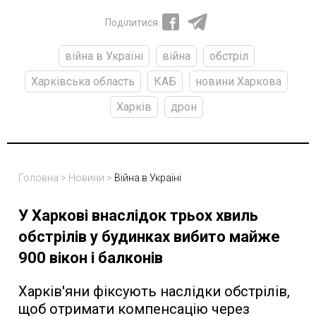
Поділитися
війна в Україні
війна
обстріл
Харківська область
КАБ
новини Харкова
Харків
дрон
Головна
>
Новини
>
Війна в Україні
У Харкові внаслідок трьох хвиль
обстрілів у будинках вибито майже
900 вікон і балконів
Харків'яни фіксують наслідки обстрілів,
щоб отримати компенсацію через