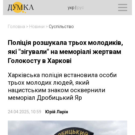
укр
|
рус
Головна
>
Новини
>
Суспільство
Поліція розшукала трьох молодиків,
які "зігували" на меморіалі жертвам
Голокосту в Харкові
Харківська поліція встановила особи
трьох молодих людей, який
нацистським знаком осквернили
меморіал Дробицький Яр
24.04.2025, 10:59
Юрій Ларін