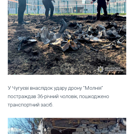
У Чугуєві внаслідок удару дрону "Молнія"
постраждав 36-річний чоловік, пошкоджено
транспортний засіб.