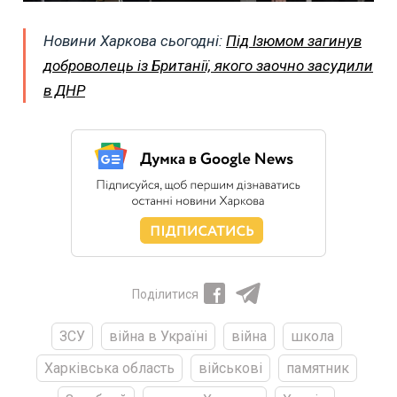
Новини Харкова сьогодні:
Під Ізюмом загинув
доброволець із Британії, якого заочно засудили
в ДНР
Поділитися
ЗСУ
війна в Україні
війна
школа
Харківська область
військові
памятник