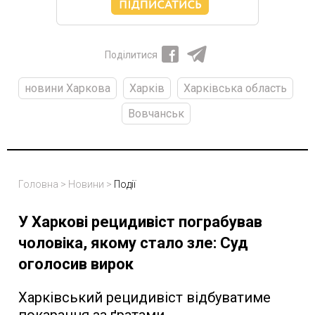
Поділитися
новини Харкова
Харків
Харківська область
Вовчанськ
Головна
>
Новини
>
Події
У Харкові рецидивіст пограбував
чоловіка, якому стало зле: Суд
оголосив вирок
Харківський рецидивіст відбуватиме
покарання за ґратами