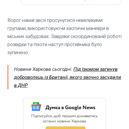
Ворог намагався просунутися невеликими
групами, використовуючи хаотичні маневри в
міських забудовах. Завдяки скоординованій роботі
розвідки та піхоти наступ противника було
зупинено.
Новини Харкова сьогодні:
Під Ізюмом загинув
доброволець із Британії, якого заочно засудили
в ДНР