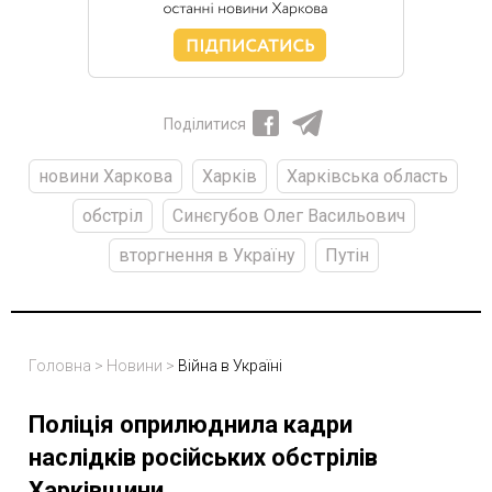
Поділитися
новини Харкова
Харків
Харківська область
обстріл
Синєгубов Олег Васильович
вторгнення в Україну
Путін
Головна
>
Новини
>
Війна в Україні
Поліція оприлюднила кадри
наслідків російських обстрілів
Харківщини