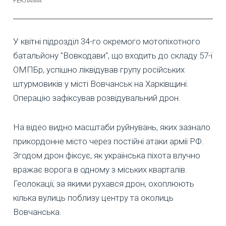
У квітні підрозділ 34-го окремого мотопіхотного
батальйону "Вовкодави", що входить до складу 57-ї
ОМПБр, успішно ліквідував групу російських
штурмовиків у місті Вовчанськ на Харківщині.
Операцію зафіксував розвідувальний дрон.
На відео видно масштаби руйнувань, яких зазнало
прикордонне місто через постійні атаки армії РФ.
Згодом дрон фіксує, як українська піхота влучно
вражає ворога в одному з міських кварталів.
Геолокації, за якими рухався дрон, охоплюють
кілька вулиць поблизу центру та околиць
Вовчанська.