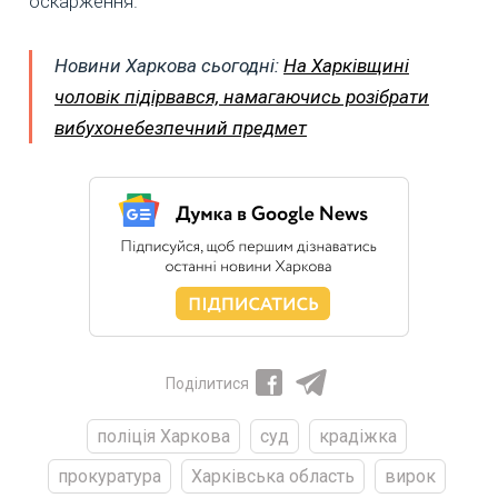
оскарження.
Новини Харкова сьогодні:
На Харківщині
чоловік підірвався, намагаючись розібрати
вибухонебезпечний предмет
Поділитися
поліція Харкова
суд
крадіжка
прокуратура
Харківська область
вирок