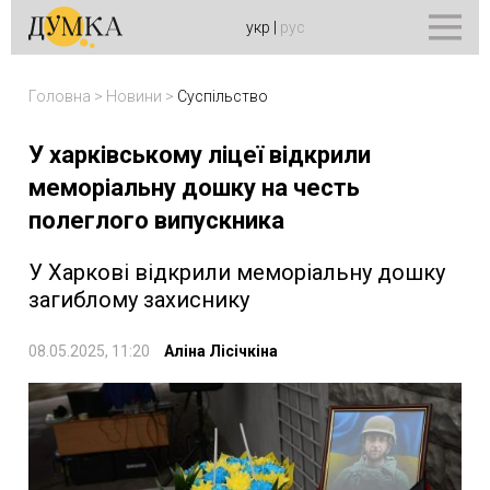
укр
|
рус
Головна
>
Новини
>
Суспільство
У харківському ліцеї відкрили
меморіальну дошку на честь
полеглого випускника
У Харкові відкрили меморіальну дошку
загиблому захиснику
08.05.2025, 11:20
Аліна Лісічкіна