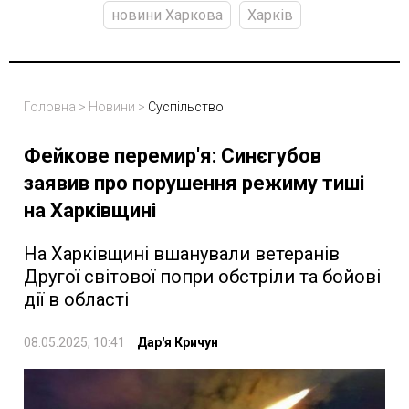
новини Харкова
Харків
Головна
>
Новини
>
Суспільство
Фейкове перемир'я: Синєгубов
заявив про порушення режиму тиші
на Харківщині
На Харківщині вшанували ветеранів
Другої світової попри обстріли та бойові
дії в області
08.05.2025, 10:41
Дар'я Кричун