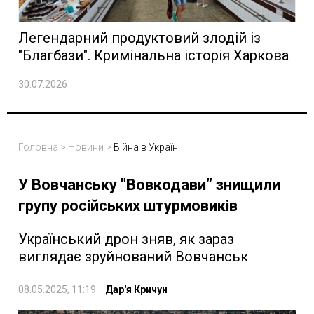
Легендарний продуктовий злодій із
"Благбази". Кримінальна історія Харкова
30.07.2026
Головна
>
Новини
>
Війна в Україні
У Вовчанську "Вовкодави” знищили
групу російських штурмовиків
Український дрон зняв, як зараз
виглядає зруйнований Вовчанськ
08.05.2025, 11:19
Дар'я Кричун