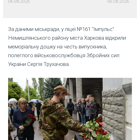
06.08.2026
06.08.2026
За даними міськради, у ліцеї №161 "Імпульс"
Немишлянського району міста Харкова відкрили
меморіальну дошку на честь випускника,
полеглого військовослужбовця Збройних сил
України Сергія Трухачова.