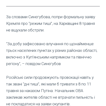
За словами Синєгубова, попри формальну заяву
Кремля про "режим тиші”, на Харківщині 8 травня
не вщухали обстріли.
"За добу зафіксовано влучання по щонайменше
трьох населених пунктах у різних районах області,
включно з Куп’янським напрямком та північчю
регіону", – повідом Синєгубов
Російські сили продовжують провокації навіть у
так звані "дні тиші”, які мали б тривати з 8 по 11
травня за наказом Путіна. Начальник ОВА
закликав жителів області не втрачати пильність і
не покладатися на заяви окупантів.