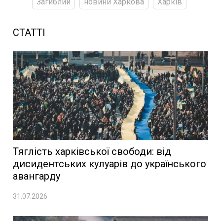
Загиблий
новини Харкова
Харків
СТАТТІ
Тяглість харківської свободи: від
дисидентських кулуарів до українського
авангарду
31.07.2026