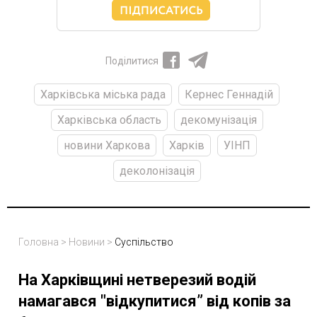
Поділитися
Харківська міська рада
Кернес Геннадій
Харківська область
декомунізація
новини Харкова
Харків
УІНП
деколонізація
Головна
>
Новини
>
Суспільство
На Харківщині нетверезий водій
намагався "відкупитися” від копів за