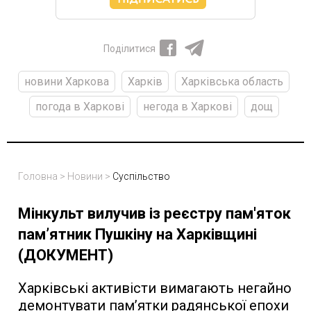
Поділитися
новини Харкова
Харків
Харківська область
погода в Харкові
негода в Харкові
дощ
Головна
>
Новини
>
Суспільство
Мінкульт вилучив із реєстру пам'яток
пам’ятник Пушкіну на Харківщині
(ДОКУМЕНТ)
Харківські активісти вимагають негайно
демонтувати пам’ятки радянської епохи