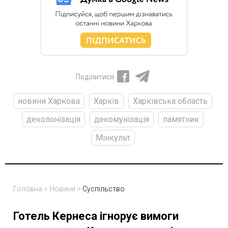
Поділитися
новини Харкова
Харків
Харківська область
деколонізація
декомунізація
памятник
Мінкульт
Головна
>
Новини
>
Суспільство
Готель Кернеса ігнорує вимоги