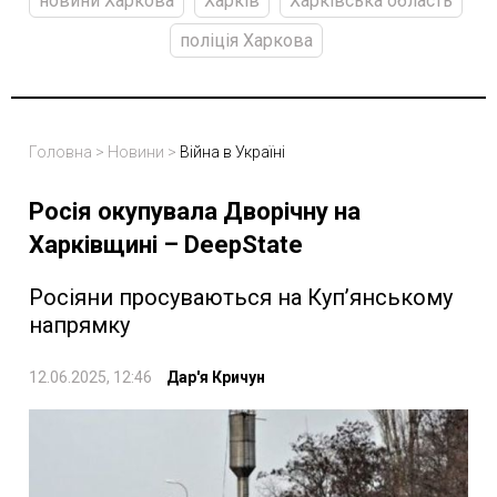
новини Харкова
Харків
Харківська область
поліція Харкова
Головна
>
Новини
>
Війна в Україні
Росія окупувала Дворічну на
Харківщині – DeepState
Росіяни просуваються на Купʼянському
напрямку
12.06.2025, 12:46
Дар'я Кричун