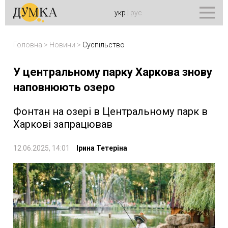
укр
|
рус
Головна
>
Новини
>
Суспільство
У центральному парку Харкова знову
наповнюють озеро
Фонтан на озері в Центральному парк в
Харкові запрацював
12.06.2025, 14:01
Ірина Тетеріна