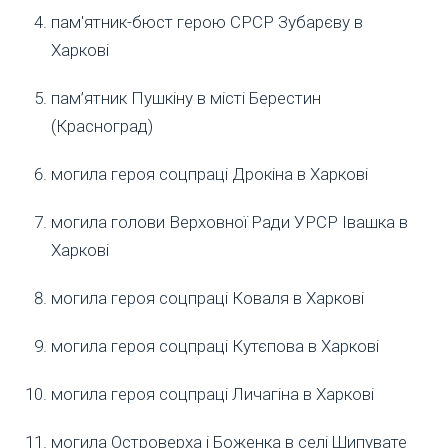
пам'ятник-бюст герою СРСР Зубарєву в
Харкові
пам’ятник Пушкіну в місті Берестин
(Красноград)
могила героя соцпраці Дрокіна в Харкові
могила голови Верховної Ради УРСР Івашка в
Харкові
могила героя соцпраці Коваля в Харкові
могила героя соцпраці Кутєпова в Харкові
могила героя соцпраці Личагіна в Харкові
могила Островерха і Боженка в селі Шипувате