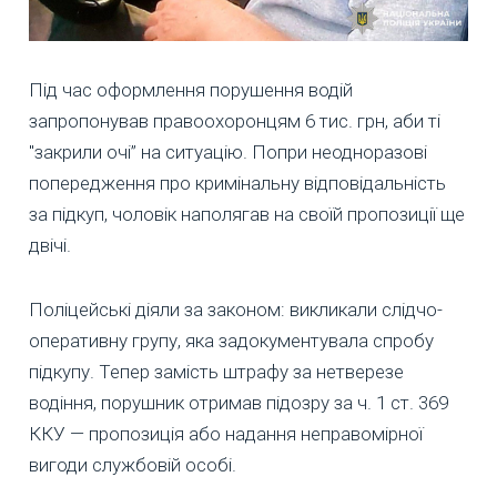
Під час оформлення порушення водій
запропонував правоохоронцям 6 тис. грн, аби ті
"закрили очі” на ситуацію. Попри неодноразові
попередження про кримінальну відповідальність
за підкуп, чоловік наполягав на своїй пропозиції ще
двічі.
Поліцейські діяли за законом: викликали слідчо-
оперативну групу, яка задокументувала спробу
підкупу. Тепер замість штрафу за нетверезе
водіння, порушник отримав підозру за ч. 1 ст. 369
ККУ — пропозиція або надання неправомірної
вигоди службовій особі.