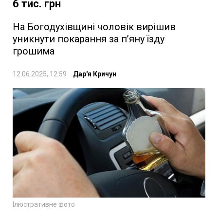
6 тис. грн
На Богодухівщині чоловік вирішив
уникнути покарання за п’яну їзду
грошима
12.06.2025, 12:59
Дар'я Кричун
Ілюстративне фото