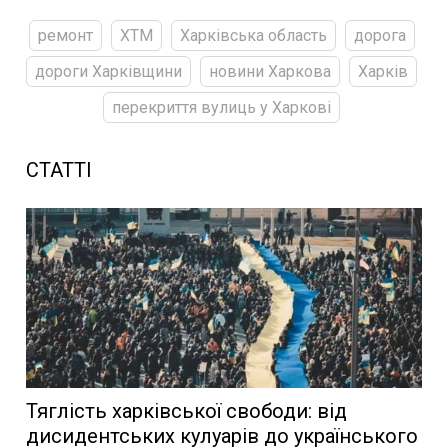
ремонт
ХТМ
Харківська область
дорога
дороги Харківщини
новини Харкова
Харків
перекриття вулиць у Харкові
СТАТТІ
Тяглість харківської свободи: від
дисидентських кулуарів до українського