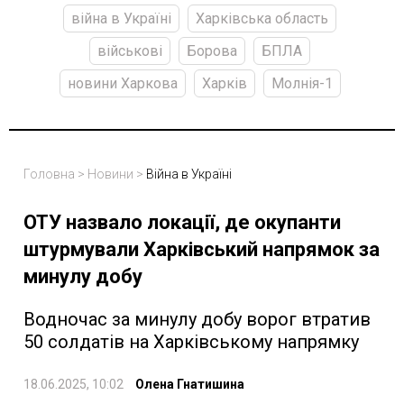
війна в Україні
Харківська область
військові
Борова
БПЛА
новини Харкова
Харків
Молнія-1
Головна
>
Новини
>
Війна в Україні
ОТУ назвало локації, де окупанти
штурмували Харківський напрямок за
минулу добу
Водночас за минулу добу ворог втратив
50 солдатів на Харківському напрямку
18.06.2025, 10:02
Олена Гнатишина