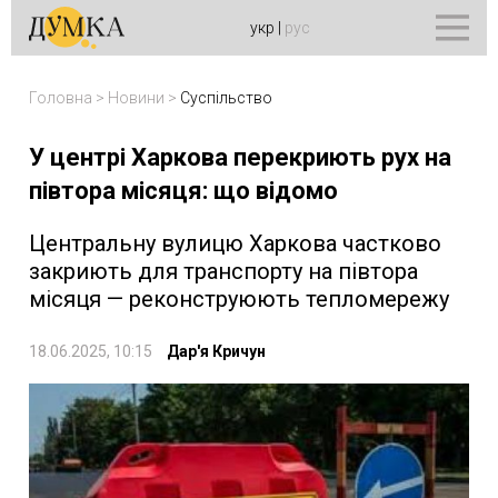
укр
|
рус
Головна
>
Новини
>
Суспільство
У центрі Харкова перекриють рух на
півтора місяця: що відомо
Центральну вулицю Харкова частково
закриють для транспорту на півтора
місяця — реконструюють тепломережу
18.06.2025, 10:15
Дар'я Кричун