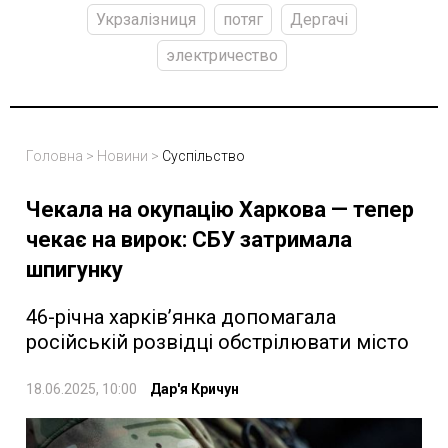
Укрзалізниця
потяг
Дергачі
электричество
Головна
>
Новини
>
Суспільство
Чекала на окупацію Харкова — тепер
чекає на вирок: СБУ затримала
шпигунку
46-річна харків’янка допомагала
російській розвідці обстрілювати місто
18.06.2025, 10:00
Дар'я Кричун