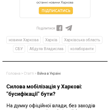
Поділитися
новини Харкова
Харків
Харківська область
СБУ
Абдула Владислав
колаборанти
Головна
>
Статті
>
Війна в Україні
Силова мобілізація у Харкові:
"бусифікації" бути?
На думку офіційної влади, без заходів