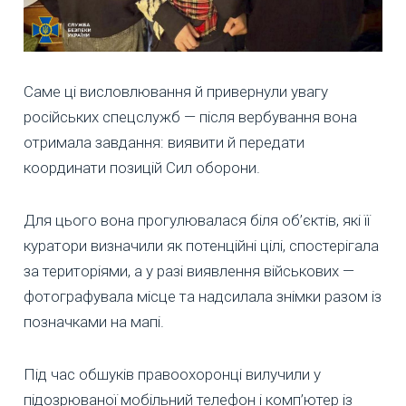
Саме ці висловлювання й привернули увагу
російських спецслужб — після вербування вона
отримала завдання: виявити й передати
координати позицій Сил оборони.
Для цього вона прогулювалася біля об’єктів, які її
куратори визначили як потенційні цілі, спостерігала
за територіями, а у разі виявлення військових —
фотографувала місце та надсилала знімки разом із
позначками на мапі.
Під час обшуків правоохоронці вилучили у
підозрюваної мобільний телефон і комп’ютер із