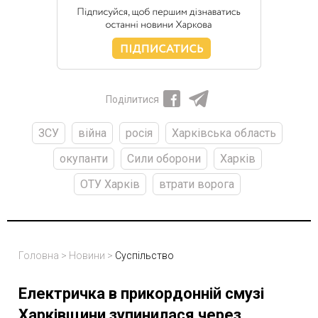
Поділитися
ЗСУ
війна
росія
Харківська область
окупанти
Сили оборони
Харків
ОТУ Харків
втрати ворога
Головна
>
Новини
>
Суспільство
Електричка в прикордонній смузі
Харківщини зупинилася через