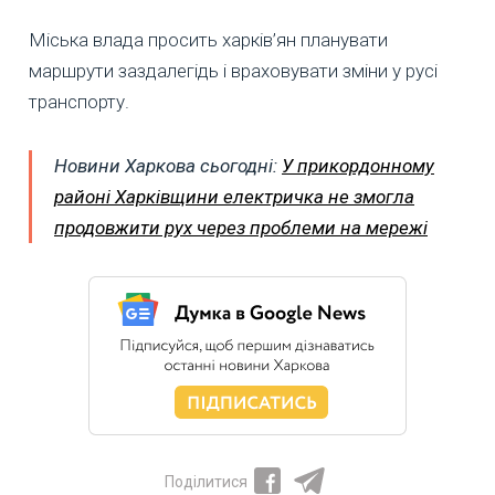
Міська влада просить харків’ян планувати
маршрути заздалегідь і враховувати зміни у русі
транспорту.
Новини Харкова сьогодні:
У прикордонному
районі Харківщини електричка не змогла
продовжити рух через проблеми на мережі
Поділитися