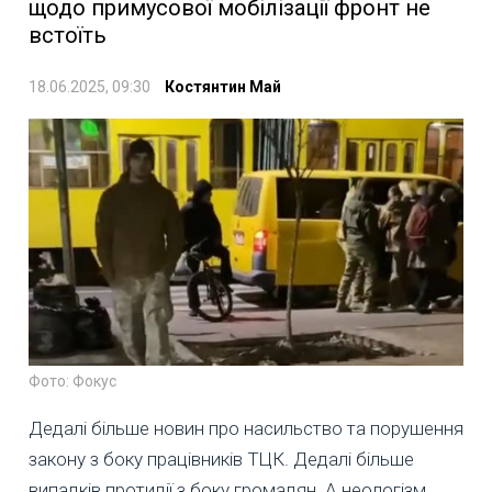
щодо примусової мобілізації фронт не
встоїть
18.06.2025, 09:30
Костянтин Май
Фото: Фокус
Дедалі більше новин про насильство та порушення
закону з боку працівників ТЦК. Дедалі більше
випадків протидії з боку громадян. А неологізм