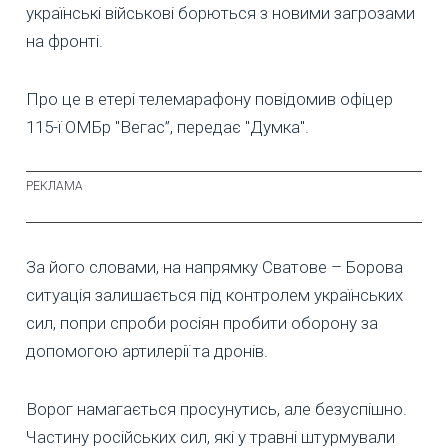
українські військові борються з новими загрозами
на фронті.
Про це в етері телемарафону повідомив офіцер
115-ї ОМБр "Вегас”, передає "Думка".
За його словами, на напрямку Сватове – Борова
ситуація залишається під контролем українських
сил, попри спроби росіян пробити оборону за
допомогою артилерії та дронів.
Ворог намагається просунутись, але безуспішно.
Частину російських сил, які у травні штурмували