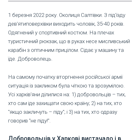
1 березня 2022 року. Околиця Салтівки. З під'їзду
дев'ятиповерхівки виходить чоловік, 35-40 років.
Одягнений у спортивний костюм. На плечах
туристичний рюкзак, що в руках несе мисливський
карабін з оптичним прицілом. Сідає у машину та
їде. Доброволець.
На самому початку вторгнення російської армії
ситуація із закликом була чіткою та зрозумілою.
Усі харків'яни ділилися на: 1) добровольців – тих,
хто сам іде захищати свою країну; 2) на тих, хто
"якщо закличуть – піду"; і 3) на тих, хто одразу
говорив "не піду!".
Добровольців у Харкові вистачало і в