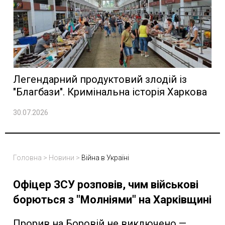
Легендарний продуктовий злодій із
"Благбази". Кримінальна історія Харкова
30.07.2026
Головна
>
Новини
>
Війна в Україні
Офіцер ЗСУ розповів, чим військові
борються з "Молніями" на Харківщині
Прорив на Боровій не виключено —