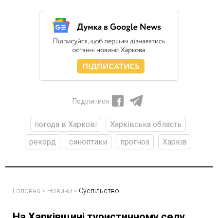
Поділитися
погода в Харкові
Харківська область
рекорд
синоптики
прогноз
Харків
Головна
>
Новини
>
Суспільство
На Харківщині туристичному селу