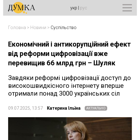
укр
|
рус
Головна
>
Новини
>
Суспільство
Економічний і антикорупційний ефект
від реформи цифровізації вже
перевищив 66 млрд грн – Шуляк
Завдяки реформі цифровізації доступ до
високошвидкісного інтернету вперше
отримали понад 3000 українських сіл
09.07.2025, 13:57
Катерина Ільїна
АКТУАЛЬНО