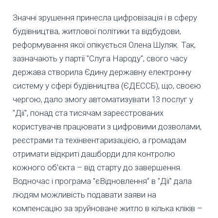
Значні зрушення принесла цифровізація і в сферу
будівництва, житлової політики та відбудови,
реформування якої опікується Олена Шуляк. Так,
зазначають у партії "Слуга Народу", свого часу
держава створила Єдину державну електронну
систему у сфері будівництва (ЄДЕССБ), що, своєю
чергою, дало змогу автоматизувати 13 послуг у
"Дії", понад ста тисячам зареєстрованих
користувачів працювати з цифровими дозволами,
реєстрами та техінвентаризацією, а громадам
отримати відкриті дашборди для контролю
кожного об’єкта – від старту до завершення.
Водночас і програма "єВідновлення" в "Дії" дала
людям можливість подавати заяви на
компенсацію за зруйноване житло в кілька кліків –