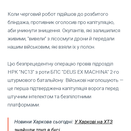
Коли черговий робот підійшов до розбитого
бліндажа, противник оголосив про капітуляцію,
аби уникнути знищення. Окупантів, які залишилися
живими, "вивели" з лісосмуги дрони й передали
нашим військовим, які взяли їх у полон.
Цю безпрецедентну операцію провів підрозділ
НРК "NC13" з роти БПС "DEUS EX MACHINA" 2-го
штурмового батальйону. Військові наголошують —
це перша підтверджена капітуляція ворога перед
штучним інтелектом та безпілотними
платформами.
Новини Харкова сьогодні:
У Харкові на ХТЗ
знайшли труп в бусі