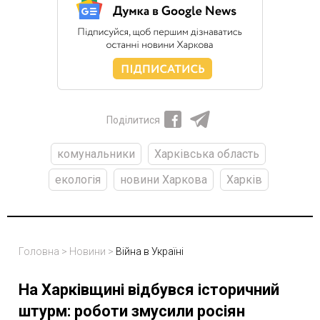
Поділитися
комунальники
Харківська область
екологія
новини Харкова
Харків
Головна
>
Новини
>
Війна в Україні
На Харківщині відбувся історичний
штурм: роботи змусили росіян