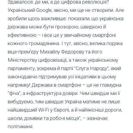
Здавалося: де ми, а де цифрова революція?
Український Google, звісно, ми ще не створили. Але
зробили щось важливіше: показали, що українська
держава може бути прозорою, швидкою й
ефективною – і все це у звичайному смартфоні
кожного громадянина. І тут, звісно, велика подяка
віце-премʼєру Михайлу Федорову та його
Міністерству цифровізації, а також українському
парламенту, зокрема й партії "Слуга Народу", який
законодавчо підтримував усі ініціативи в цьому
напрямку! Держава в смартфоні – це не гламурна
"фіча", а інфраструктура довіри. Чим швидше ми її
вибудуємо, тим швидше Україна матиме не лише
найшвидший Wi-Fi у Європі, а й найякісніші дороги,
школи, домівки та робочі місця", – зазначає
політикиня.