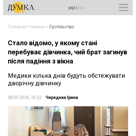
укр
|
рус
Головна
>
Новини
>
Суспільство
Стало відомо, у якому стані
перебуває дівчинка, чий брат загинув
після падіння з вікна
Медики кілька днів будуть обстежувати
дворічну дівчинку
08.05.2026, 16:22
Чередник Ірина