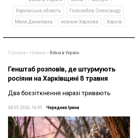
Харківська область
Гололобов Олександр
Мала Данилівка
новини Харкова
Харків
Головна
>
Новини
>
Війна в Україні
Генштаб розповів, де штурмують
росіяни на Харківщині 8 травня
Два боєзіткнення наразі тривають
08.05.2026, 16:05
Чередник Ірина