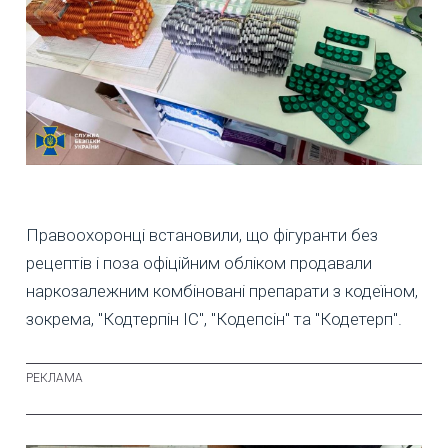
Правоохоронці встановили, що фігуранти без
рецептів і поза офіційним обліком продавали
наркозалежним комбіновані препарати з кодеїном,
зокрема, "Кодтерпін ІС", "Кодепсін" та "Кодетерп".