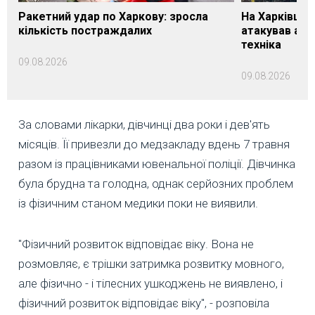
Ракетний удар по Харкову: зросла
На Харківщин
кількість постраждалих
атакував агр
техніка
09.08.2026
09.08.2026
За словами лікарки, дівчинці два роки і дев'ять
місяців. Її привезли до медзакладу вдень 7 травня
разом із працівниками ювенальної поліції. Дівчинка
була брудна та голодна, однак серйозних проблем
із фізичним станом медики поки не виявили.
"Фізичний розвиток відповідає віку. Вона не
розмовляє, є трішки затримка розвитку мовного,
але фізично - і тілесних ушкоджень не виявлено, і
фізичний розвиток відповідає віку", - розповіла