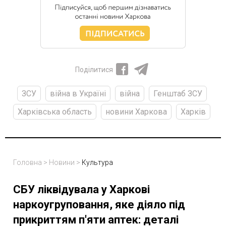
Поділитися
ЗСУ
війна в Україні
війна
Генштаб ЗСУ
Харківська область
новини Харкова
Харків
Головна
>
Новини
>
Культура
СБУ ліквідувала у Харкові
наркоугруповання, яке діяло під
прикриттям п'яти аптек: деталі