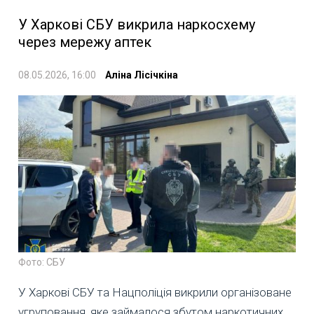
У Харкові СБУ викрила наркосхему
через мережу аптек
08.05.2026, 16:00
Аліна Лісічкіна
Фото: СБУ
У Харкові СБУ та Нацполіція викрили організоване
угруповання, яке займалося збутом наркотичних