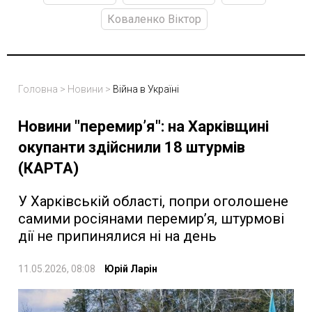
Коваленко Віктор
Головна
>
Новини
>
Війна в Україні
Новини "перемир’я": на Харківщині
окупанти здійснили 18 штурмів
(КАРТА)
У Харківській області, попри оголошене
самими росіянами перемир’я, штурмові
дії не припинялися ні на день
11.05.2026, 08:08
Юрій Ларін