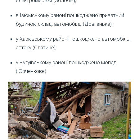
електромережі (Золочів);
в Ізюмському районі пошкоджено приватний
будинок, склад, автомобіль (Довгеньке);
у Харківському районі пошкоджено автомобіль,
аптеку (Слатине);
у Чугуївському районі пошкоджено мопед
(Юрченкове).