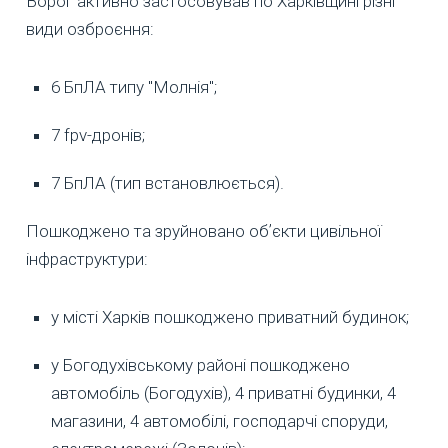
Ворог активно застосовував по Харківщині різні
види озброєння:
6 БпЛА типу "Молнія";
7 fpv-дронів;
7 БпЛА (тип встановлюється).
Пошкоджено та зруйновано обʼєкти цивільної
інфраструктури:
у місті Харків пошкоджено приватний будинок;
у Богодухівському районі пошкоджено
автомобіль (Богодухів), 4 приватні будинки, 4
магазини, 4 автомобілі, господарчі споруди,