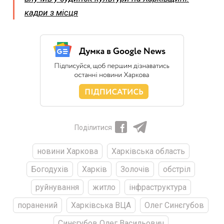
кадри з місця
Поділитися
новини Харкова
Харківська область
Богодухів
Харків
Золочів
обстріл
руйнування
житло
інфраструктура
поранений
Харківська ВЦА
Олег Синєгубов
Синєгубов Олег Васильович