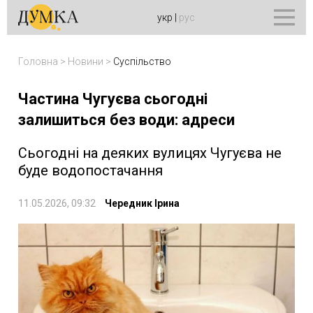
укр
|
рус
Головна
>
Новини
>
Суспільство
Частина Чугуєва сьогодні
залишиться без води: адреси
Сьогодні на деяких вулицях Чугуєва не
буде водопостачання
11.05.2026, 09:32
Чередник Ірина