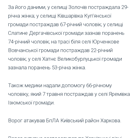
За його даними, у селищі Золочів постраждала 29-
річна жінка; у селищі Ківшарівка Куп’янської
громади постраждав 67-річний чоловік; у селищі
Слатине Дергачівської громади зазнав поранень
74-річний чоловік; на трасі біля селі Юрченкове
Вовчанської громади постраждав 22-річний
чоловік; у селі Хатнє Великобурлуцької громади
зазнала поранень 53-річна жінка.
Також медики надали допомогу 66-річному
чоловіку, який 7 травня постраждав у селі Яремівка
Ізюмської громади.
Ворог атакував БпЛА Київський район Харкова.