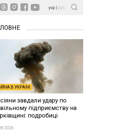
укр
|
рус
ОЛОВНЕ
ВІЙНА В УКРАЇНІ
сіяни завдали удару по
вільному підприємству на
рківщині: подробиці
08.2026