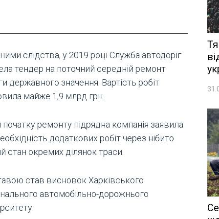
Тя
ними слідства, у 2019 році Служба автодоріг
ві
ук
ела тендер на поточний середній ремонт
ги державного значення. Вартість робіт
31.
овила майже 1,9 млрд грн.
я початку ремонту підрядна компанія заявила
еобхідність додаткових робіт через нібито
й стан окремих ділянок траси.
тавою став висновок Харківського
онального автомобільно-дорожнього
Се
рситету.