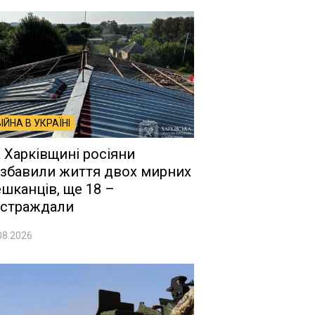
ВІЙНА В УКРАЇНІ
 Харківщині росіяни
збавили життя двох мирних
шканців, ще 18 –
страждали
08.2026