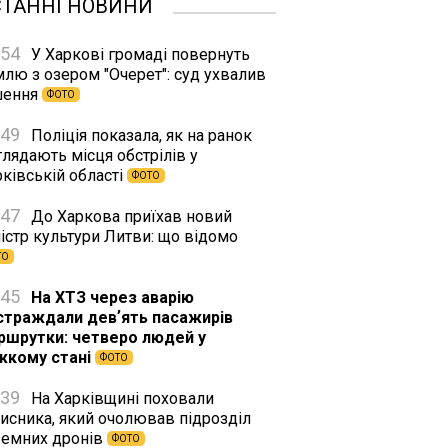
СТАННІ НОВИНИ
:54
У Харкові громаді повернуть
млю з озером "Очерет": суд ухвалив
шення
ФОТО
:49
Поліція показала, як на ранок
лядають місця обстрілів у
ківській області
ФОТО
:47
До Харкова приїхав новий
істр культури Литви: що відомо
ТО
:45
На ХТЗ через аварію
страждали девʼять пасажирів
ршрутки: четверо людей у
жкому стані
ФОТО
:39
На Харківщині поховали
хисника, який очолював підрозділ
земних дронів
ФОТО