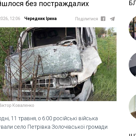
Б
йшлося без постраждалих
2026, 12:06
Чередник Ірина
Поділитися
Віктор Коваленко
дні, 11 травня, о 6:00 російські війська
ували село Петрівка Золочівської громади.