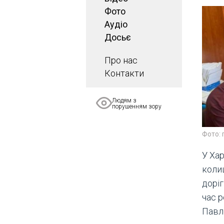
Фото
Аудіо
Досьє
Про нас
Контакти
Людям з
порушенням зору
Фото: 
У Ха
коли
доріг
час р
Павл