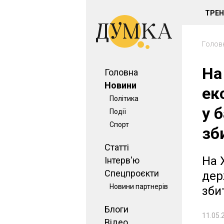
ТРЕ
Голов
На
Головна
Новини
ек
Політика
у 
Події
Спорт
зб
Статті
На 
Інтерв'ю
Спецпроєкти
дер
Новини партнерів
зби
Блоги
11.05.
Відео