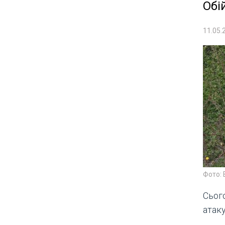
Обі
11.05.
Фото: 
Сього
атак