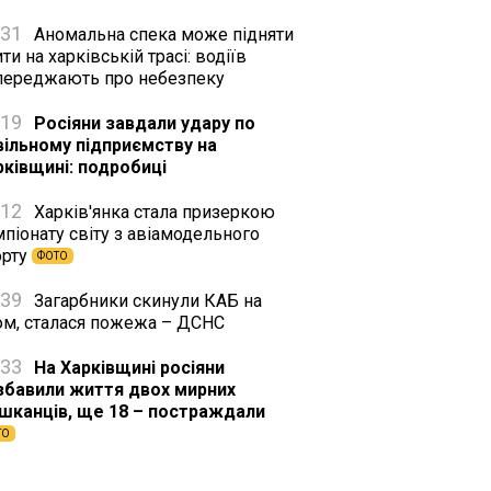
:31
Аномальна спека може підняти
ти на харківській трасі: водіїв
переджають про небезпеку
:19
Росіяни завдали удару по
вільному підприємству на
рківщині: подробиці
:12
Харків'янка стала призеркою
піонату світу з авіамодельного
орту
ФОТО
:39
Загарбники скинули КАБ на
юм, сталася пожежа – ДСНС
:33
На Харківщині росіяни
збавили життя двох мирних
шканців, ще 18 – постраждали
ТО