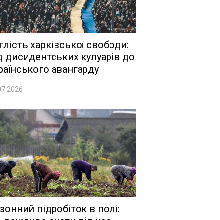
глість харківської свободи:
д дисидентських кулуарів до
раїнського авангарду
07.2026
зонний підробіток в полі: