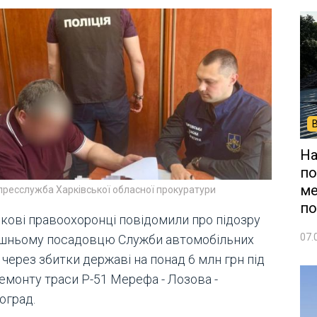
На
по
ме
пресслужба Харківської обласної прокуратури
по
ркові правоохоронці повідомили про підозру
07.
шньому посадовцю Служби автомобільних
 через збитки державі на понад 6 млн грн під
емонту траси Р-51 Мерефа - Лозова -
оград.