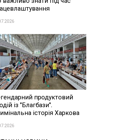
 важливо знати під час
ацевлаштування
07.2026
гендарний продуктовий
одій із "Благбази".
имінальна історія Харкова
07.2026