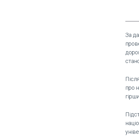
За да
пров
доро
стан
Післ
про н
гірши
Підс
наці
уніве