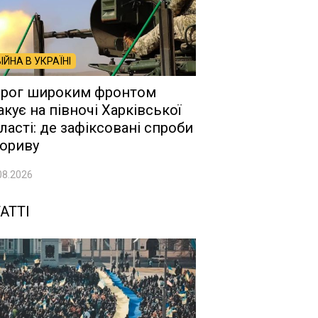
ВІЙНА В УКРАЇНІ
рог широким фронтом
акує на півночі Харківської
ласті: де зафіксовані спроби
ориву
08.2026
АТТІ