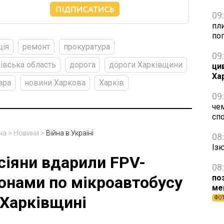
09
пли
по
ція
ремонт
прокуратура
09
івська область
дорога
дороги Харківщини
ци
Ха
зра
новини Харкова
Харків
09
чем
сп
на
>
Новини
>
Війна в Україні
08
Із
сіяни вдарили FPV-
08
по
онами по мікроавтобусу
ме
 Харківщині
ФО