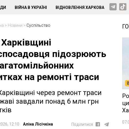
НДИ
ВІЙНА В УКРАЇНІ
ВІДНОВЛЕННЯ ХАРКОВА
на
>
Новини
>
Суспільство
Г
 Харківщині
спосадовця підозрюють
багатомільйонних
итках на ремонті траси
Харківщині через ремонт траси
Ро
жаві завдали понад 6 млн грн
ци
тків
Ха
07.
2026, 12:10
Аліна Лісічкіна
Поділитися