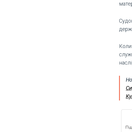
матер
Судо
держа
Коли
служ
насл
Но
Си
Ку