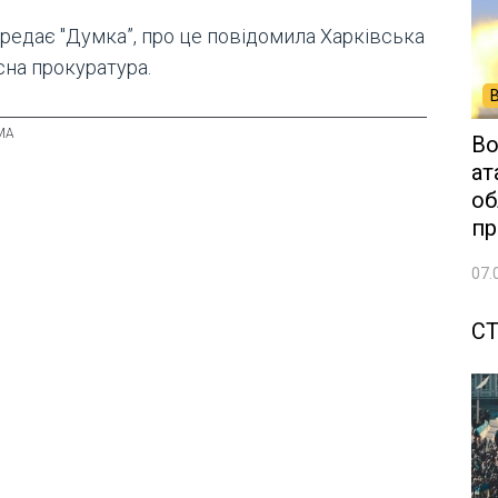
ередає "Думка”, про це повідомила Харківська
сна прокуратура.
Во
ат
об
пр
07.
СТ