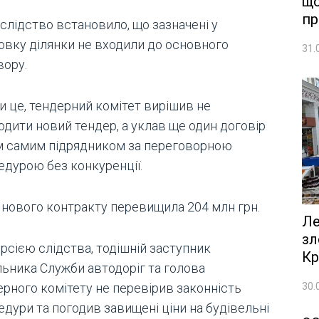
що
пр
 слідство встановило, що зазначені у
овку ділянки не входили до основного
31.
вору.
и це, тендерний комітет вирішив не
одити новий тендер, а уклав ще один договір
им самим підрядником за переговорною
едурою без конкуренції.
 нового контракту перевищила 204 млн грн.
Ле
зл
рсією слідства, тодішній заступник
Кр
льника Служби автодоріг та голова
30.
ерного комітету не перевірив законність
дури та погодив завищені ціни на будівельні