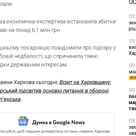
О
іали.
09
ва економічна експертиза встановила збитки
зе
рі
ві на понад 6,1 млн грн.
09
виг
шньому посадовцю повідомили про підозру у
Хар
бовій недбалості, що спричинила тяжкі
ідки державним інтересам.
09
мін
ФО
вини Харкова сьогодні:
Візит на Харківщину:
09
рський підсвітив основні питання в обороні
по
пʼянська
ма
тя
09
за
на