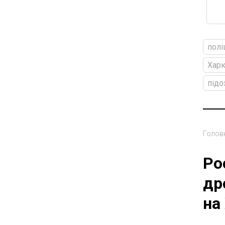
полі
Харк
підо
Голов
Ро
др
на