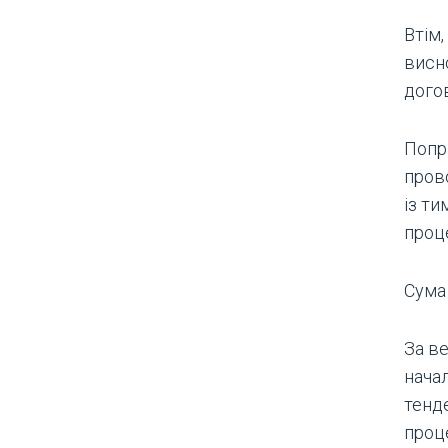
Втім,
висн
дого
Попр
пров
із т
проц
Сума
За ве
нача
тенд
проце