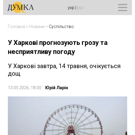
укр
|
рус
Головна
>
Новини
>
Суспільство
У Харкові прогнозують грозу та
несприятливу погоду
У Харкові завтра, 14 травня, очікується
дощ
13.05.2026, 18:00
Юрій Ларін