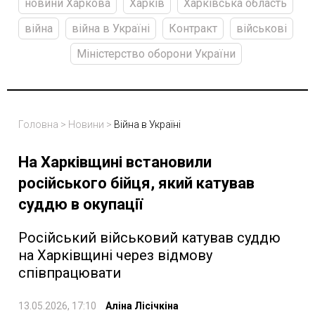
новини Харкова
Харків
Харківська область
війна
війна в Україні
Контракт
військові
Міністерство оборони України
Головна
>
Новини
>
Війна в Україні
На Харківщині встановили
російського бійця, який катував
суддю в окупації
Російський військовий катував суддю
на Харківщині через відмову
співпрацювати
13.05.2026, 17:10
Аліна Лісічкіна