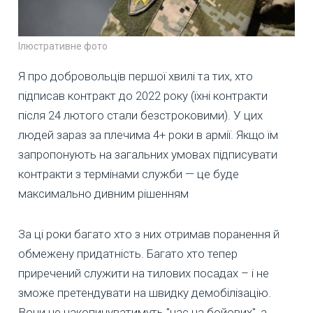
Ілюстративне фото
Я про добровольців першої хвилі та тих, хто
підписав контракт до 2022 року (їхні контракти
після 24 лютого стали безстроковими). У цих
людей зараз за плечима 4+ роки в армії. Якщо їм
запропонують на загальних умовах підписувати
контракти з термінами служби — це буде
максимально дивним рішенням
За ці роки багато хто з них отримав поранення й
обмежену придатність. Багато хто тепер
приречений служити на тилових посадах – і не
зможе претендувати на швидку демобілізацію.
Вони не накопичуватимуть "час на бойових", а,