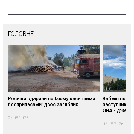
ГОЛОВНЕ
Росіяни вдарили по Ізюму касетними
Кабмін погод
боєприпасами: двоє загиблих
заступника н
ОВА - джере
07.08.2026
07.08.2026