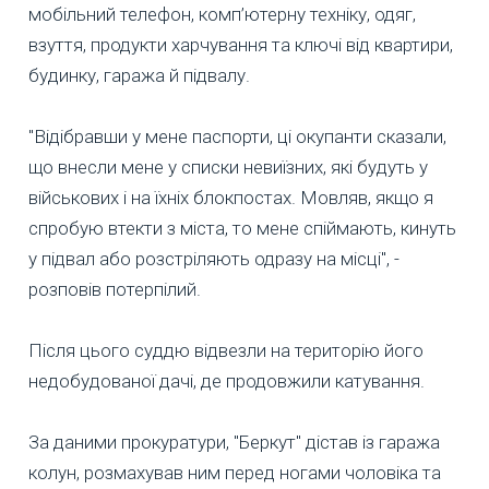
мобільний телефон, комп’ютерну техніку, одяг,
взуття, продукти харчування та ключі від квартири,
будинку, гаража й підвалу.
"Відібравши у мене паспорти, ці окупанти сказали,
що внесли мене у списки невиїзних, які будуть у
військових і на їхніх блокпостах. Мовляв, якщо я
спробую втекти з міста, то мене спіймають, кинуть
у підвал або розстріляють одразу на місці", -
розповів потерпілий.
Після цього суддю відвезли на територію його
недобудованої дачі, де продовжили катування.
За даними прокуратури, "Беркут" дістав із гаража
колун, розмахував ним перед ногами чоловіка та