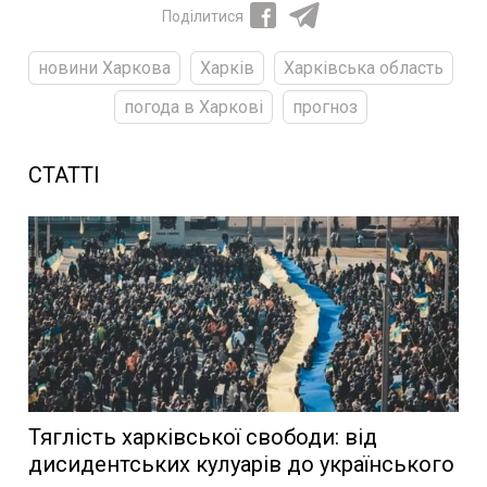
Поділитися
новини Харкова
Харків
Харківська область
погода в Харкові
прогноз
СТАТТІ
Тяглість харківської свободи: від
дисидентських кулуарів до українського