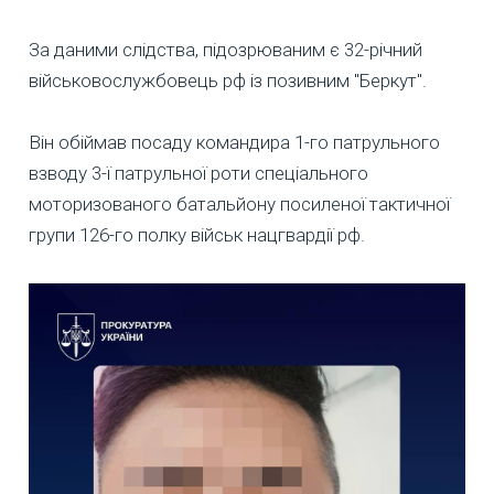
За даними слідства, підозрюваним є 32-річний
військовослужбовець рф із позивним "Беркут".
Він обіймав посаду командира 1-го патрульного
взводу 3-ї патрульної роти спеціального
моторизованого батальйону посиленої тактичної
групи 126-го полку військ нацгвардії рф.