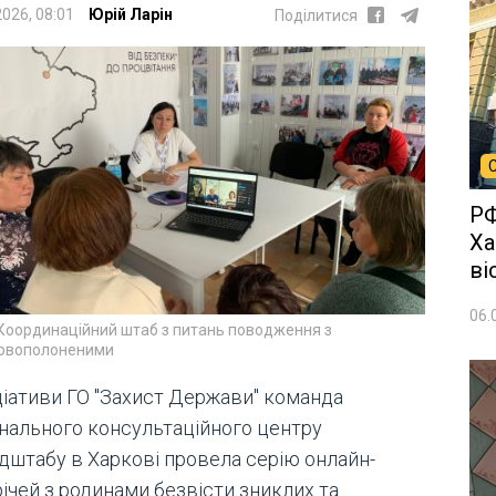
2026, 08:01
Юрій Ларін
Поділитися
РФ
Ха
ві
06.
Координаційний штаб з питань поводження з
ковополоненими
іціативи ГО "Захист Держави" команда
онального консультаційного центру
дштабу в Харкові провела серію онлайн-
ічей з родинами безвісти зниклих та