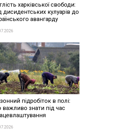
глість харківської свободи:
д дисидентських кулуарів до
раїнського авангарду
07.2026
зонний підробіток в полі:
 важливо знати під час
ацевлаштування
07.2026