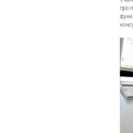
про п
функц
консу