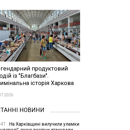
гендарний продуктовий
одій із "Благбази".
имінальна історія Харкова
07.2026
СТАННІ НОВИНИ
:41
На Харківщині вилучили уламки
ндеролі", якою росіяни атакували