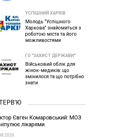
УСПІШНИЙ ХАРКІВ
Молодь "Успішного
Харкова" знайомиться з
роботою міста та його
можливостями
ГО "ЗАХИСТ ДЕРЖАВИ"
Військовий облік для
жінок-медиків: що
змінилося та що потрібно
знати
ТЕРВ'Ю
ктор Євген Комаровський: МОЗ
ніпулює лікарями
08.2026