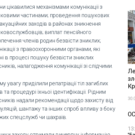
ни цікавилися механізмами комунікації з
ьковими частинами; проведення пошукових
акуаційних заходів в районах зникнення
ьковослужбовців; виплат пенсійного
зпечення членів родин безвісти зниклих;
ікації з правоохоронними органами, які
ні в процесі пошуку безвісти зниклих
ників, налагодження комунікації зі слідчими.
Ле
зл
у увагу приділили репатріації тіл загиблих
Кр
в та процедурі їхньої ідентифікації. Рідним
30.
сників надали рекомендації щодо захисту від
уляцій, шантажу та інших спроб впливу з боку
О
жих спецслужб чи шахраїв.
13
ники заходу отримали вичерпну інформацію
"Ба