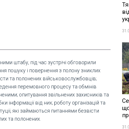
Тя
ві
ук
31.
ними штабу, під час зустрічі обговорили
ння пошуку і повернення з полону зниклих
істи та полонених військовослужбовців;
едення перемовного процесу та обмінів
неними; опитування звільнених захисників та
Се
ки інформації від них; роботу організацій та
що
туції, які займаються питаннями безвісти
пр
лих та полонених.
31.