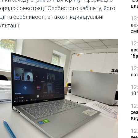
ци
орядок реєстрації Особистого кабінету, його
ії та особливості, а також індивідуальні
13
вр
льтації.
см
12
пс
"бр
12
по
12
10
12
се
вн
12
зем