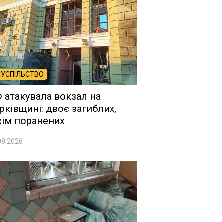
СУСПІЛЬСТВО
 атакувала вокзал на
рківщині: двоє загиблих,
сім поранених
08.2026