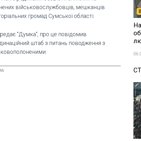
нених військовослужбовців, мешканців
торіальних громад Сумської області.
На
об
ередає "Думка", про це повідомив
лю
динаційний штаб з питань поводження з
ьковополоненими.
06.
СТ