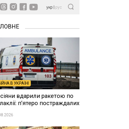
укр
|
рус
ОЛОВНЕ
ВІЙНА В УКРАЇНІ
сіяни вдарили ракетою по
лаклії: п’ятеро постраждалих
08.2026