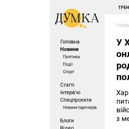
ТРЕ
Голов
У 
Головна
Новини
он
Політика
ро
Події
Спорт
по
Статті
Хар
Інтерв'ю
Спецпроєкти
пит
Новини партнерів
вій
з м
Блоги
Відео