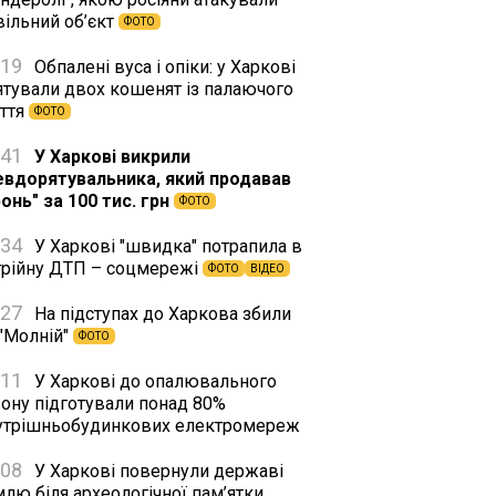
вільний об’єкт
ФОТО
:19
Обпалені вуса і опіки: у Харкові
ятували двох кошенят із палаючого
іття
ФОТО
:41
У Харкові викрили
евдорятувальника, який продавав
онь" за 100 тис. грн
ФОТО
:34
У Харкові "швидка" потрапила в
трійну ДТП – соцмережі
ФОТО
ВІДЕО
:27
На підступах до Харкова збили
 "Молній"
ФОТО
:11
У Харкові до опалювального
зону підготували понад 80%
утрішньобудинкових електромереж
:08
У Харкові повернули державі
лю біля археологічної пам’ятки