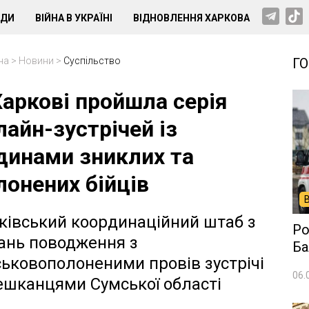
НДИ
ВІЙНА В УКРАЇНІ
ВІДНОВЛЕННЯ ХАРКОВА
на
>
Новини
>
Суспільство
Г
Харкові пройшла серія
лайн-зустрічей із
динами зниклих та
лонених бійців
ківський координаційний штаб з
Ро
ань поводження з
Ба
ськовополоненими провів зустрічі
06.
ешканцями Сумської області