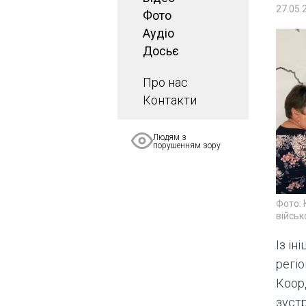
27.05.
Фото
Аудіо
Досьє
Про нас
Контакти
Людям з
порушенням зору
Фото: 
війсь
Із ін
регі
Коор
зустр