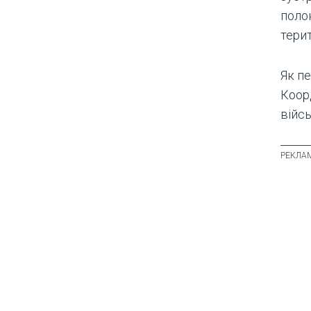
поло
тери
Як п
Коор
війс