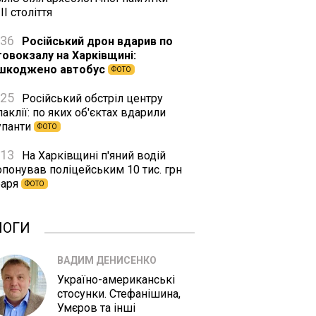
II століття
:36
Російський дрон вдарив по
товокзалу на Харківщині:
шкоджено автобус
ФОТО
:25
Російський обстріл центру
аклії: по яких об'єктах вдарили
упанти
ФОТО
:13
На Харківщині п'яний водій
опонував поліцейським 10 тис. грн
баря
ФОТО
ЛОГИ
ВАДИМ ДЕНИСЕНКО
Україно-американські
стосунки. Стефанішина,
Умєров та інші