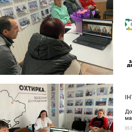
ІН
До
ма
05.