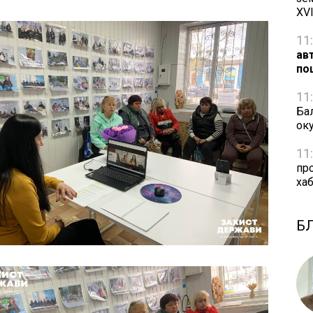
XVI
11
ав
по
11
Бал
ок
11
пр
ха
Б