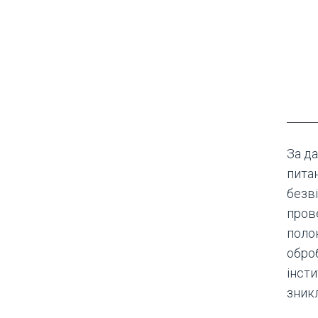
За да
пита
безв
пров
поло
оброб
інсти
зник