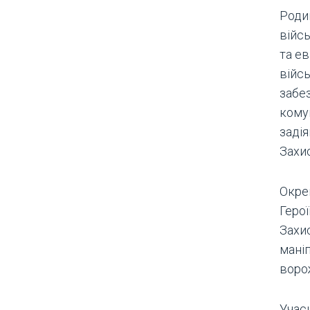
Роди
війс
та ев
війс
забе
комун
задія
Захис
Окрем
Герої
Захи
маніп
воро
Учас