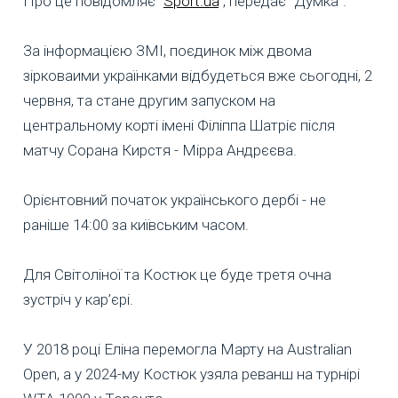
Про це повідомляє "
Sport.ua
", передає "Думка".
За інформацією ЗМІ, поєдинок між двома
зірковаими українками відбудеться вже сьогодні, 2
червня, та стане другим запуском на
центральному корті імені Філіппа Шатріє після
матчу Сорана Кирстя - Мірра Андрєєва.
Орієнтовний початок українського дербі - не
раніше 14:00 за київським часом.
Для Світоліної та Костюк це буде третя очна
зустріч у кар’єрі.
У 2018 році Еліна перемогла Марту на Australian
Open, а у 2024-му Костюк узяла реванш на турнірі