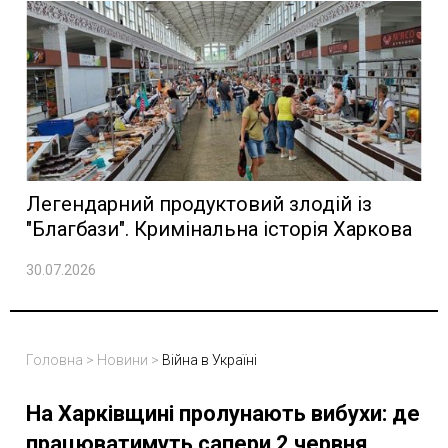
Легендарний продуктовий злодій із
"Благбази". Кримінальна історія Харкова
30.07.2026
Головна
>
Новини
>
Війна в Україні
На Харківщині пролунають вибухи: де
працюватимуть сапери 2 червня