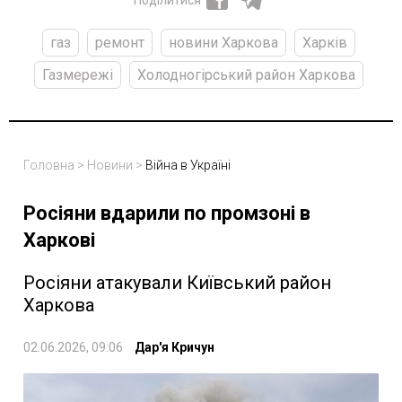
Поділитися
газ
ремонт
новини Харкова
Харків
Газмережі
Холодногірський район Харкова
Головна
>
Новини
>
Війна в Україні
Росіяни вдарили по промзоні в
Харкові
Росіяни атакували Київський район
Харкова
02.06.2026, 09:06
Дар'я Кричун