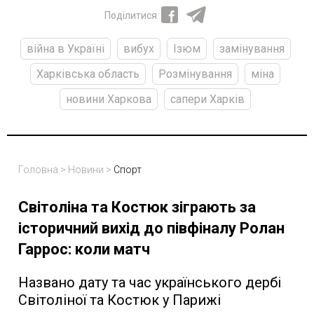
Поділитися
війна в Україні
вибух
Ізюм
замінування
Харківська область
Розмінування
міна
новини Харкова
сапери Харків
Головна
>
Новини
>
Спорт
Світоліна та Костюк зіграють за
історичний вихід до півфіналу Ролан
Гаррос: коли матч
Названо дату та час українського дербі
Світоліної та Костюк у Парижі