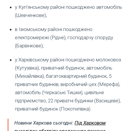
у Куп’янському районі пошкоджено автомобіль
(Шевченкове);
в Ізюмському районі пошкоджено
електромережі (Рідне), господарчу споруду
(Барвінкове);
у Харківському районі пошкоджено молоковоз
(Кутузівка), приватний будинок, автомобіль
(Михайлівка), багатоквартирний будинок, 5
приватних будинків, виробничий цех (Мерефа),
автомобіль (Черкаські Тишки), цивільне
підприємство, 22 приватні будинки (Васищеве),
приватний будинок (Покотилівка).
Новини Харкова сьогодні:
Під Харковом
внаслідок обстрілу спалахнула пожежа,