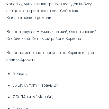
чоловіку, який зазнав травм внаслідок вибуху
невідомого пристрою в селі Соболівка
Кіндрашівської громади.
Ворог атакував Немишлянський, Основ’янський,
Слобідський, Київський райони Харкова.
Ворог активно застосовував по Харківщині різні
види озброєння:
6 ракет;
36 БпЛА типу "Герань-2";
7 БпЛА типу "Молнія";
1 fpv-дрон;