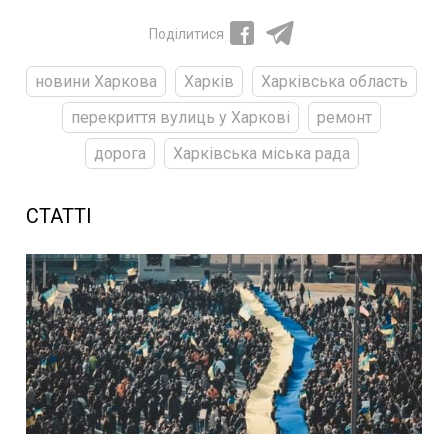
Поділитися
новини Харкова
Харків
Харківська область
перекриття вулиць у Харкові
ремонт
дорога
Харківська міська рада
СТАТТІ