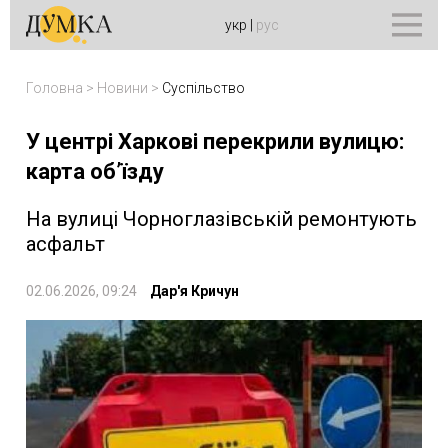
укр
|
рус
Головна
>
Новини
>
Суспільство
У центрі Харкові перекрили вулицю:
карта обʼїзду
На вулиці Чорноглазівській ремонтують
асфальт
02.06.2026, 09:24
Дар'я Кричун