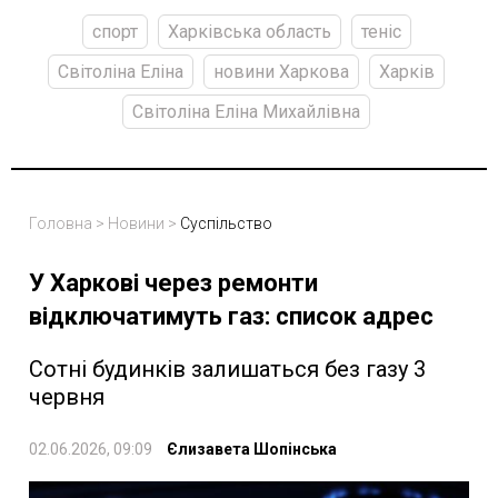
спорт
Харківська область
теніс
Світоліна Еліна
новини Харкова
Харків
Світоліна Еліна Михайлівна
Головна
>
Новини
>
Суспільство
У Харкові через ремонти
відключатимуть газ: список адрес
Сотні будинків залишаться без газу 3
червня
02.06.2026, 09:09
Єлизавета Шопінська