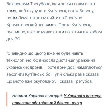
За словами Трегубова, ідея росіян полягала в
тому, щоб окупувати Купʼянськ, потім Борову,
потім Лиман, а потім вийти на Словʼяно-
Краматорський напрямок. Проте Купʼянськ,
очевидно, вже не може стати логістичним хабом
для РФ.
"Очевидно що цього вже не буде навіть
технологічно, бо виросла дистанція ураження
українських дронів. Проте вони досі намагаються
захопити Купʼянськ, бо Путін кілька разів сказав,
що місто вже окуповано",– сказав Трегубов.
Новини Харкова сьогодні:
У Харкові з коптера
показали обстріляний бізнес-центр