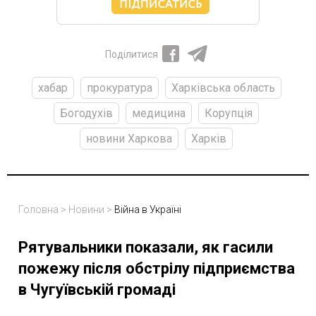
Поділитися
хабар
прокуратура
Харківська область
Богодухів
медицина
Корупція
новини Харкова
Харків
Головна
>
Новини
>
Війна в Україні
Рятувальники показали, як гасили
пожежу після обстрілу підприємства
в Чугуївській громаді