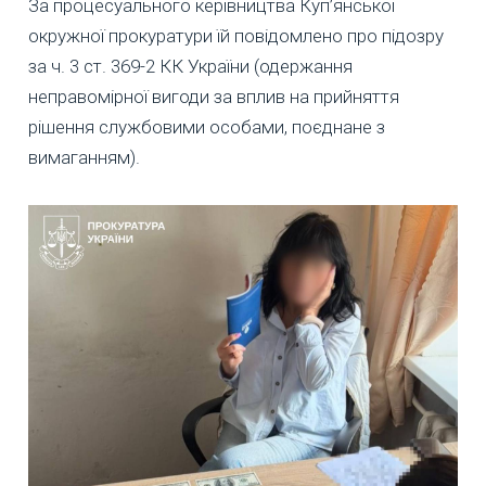
За процесуального керівництва Куп’янської
окружної прокуратури їй повідомлено про підозру
за ч. 3 ст. 369-2 КК України (одержання
неправомірної вигоди за вплив на прийняття
рішення службовими особами, поєднане з
вимаганням).