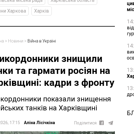
івська міська рада
Харківська область
цив
мі
ни Харкова
Харків
14
ві
гу
на
>
Новини
>
Війна в Україні
14
ви
икордонники знищили
осв
нки та гармати росіян на
13
Ха
рківщині: кадри з фронту
13
др
кордонники показали знищення
ійських танків на Харківщині
Б
2026, 17:15
Аліна Лісічкіна
Поділитися