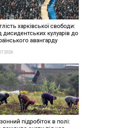
глість харківської свободи:
д дисидентських кулуарів до
раїнського авангарду
07.2026
зонний підробіток в полі: