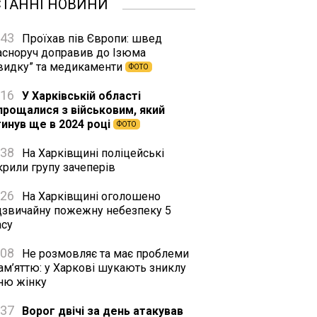
СТАННІ НОВИНИ
:43
Проїхав пів Європи: швед
асноруч доправив до Ізюма
видку” та медикаменти
ФОТО
:16
У Харківській області
прощалися з військовим, який
гинув ще в 2024 році
ФОТО
:38
На Харківщині поліцейські
крили групу зачеперів
:26
На Харківщині оголошено
дзвичайну пожежну небезпеку 5
асу
:08
Не розмовляє та має проблеми
ам’яттю: у Харкові шукають зниклу
тню жінку
:37
Ворог двічі за день атакував