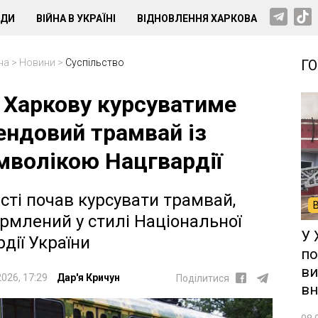
НДИ
ВІЙНА В УКРАЇНІ
ВІДНОВЛЕННЯ ХАРКОВА
на
>
Новини
>
Суспільство
Г
 Харкову курсуватиме
ендовий трамвай із
мволікою Нацгвардії
істі почав курсувати трамвай,
рмлений у стилі Національної
У 
рдії України
по
ви
2026, 17:29
Дар'я Кричун
Поділитися
вн