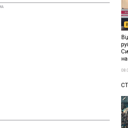
Ві
ру
Си
на
08.
СТ