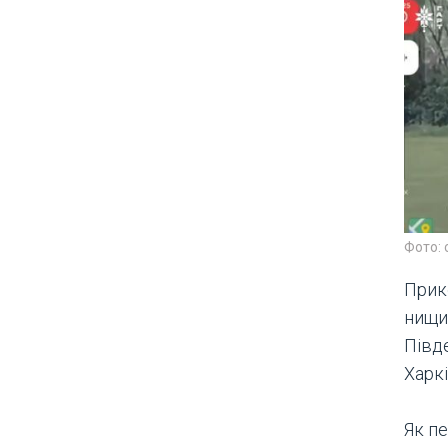
Фото: 
Прик
нищит
Півд
Харкі
Як п