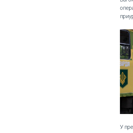
опер
приур
У пр