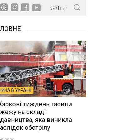
укр
|
рус
ОЛОВНЕ
ВІЙНА В УКРАЇНІ
Харкові тиждень гасили
жежу на складі
давництва, яка виникла
аслідок обстрілу