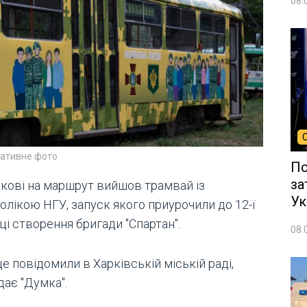
08.
ративне фото
По
за
ркові на маршрут вийшов трамвай із
Ук
олікою НГУ, запуск якого приурочили до 12-ї
ці створення бригади "Спартан".
08.
е повідомили в Харківській міській раді,
дає "Думка".