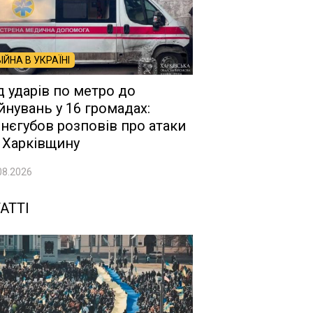
ВІЙНА В УКРАЇНІ
д ударів по метро до
йнувань у 16 громадах:
нєгубов розповів про атаки
 Харківщину
08.2026
АТТІ