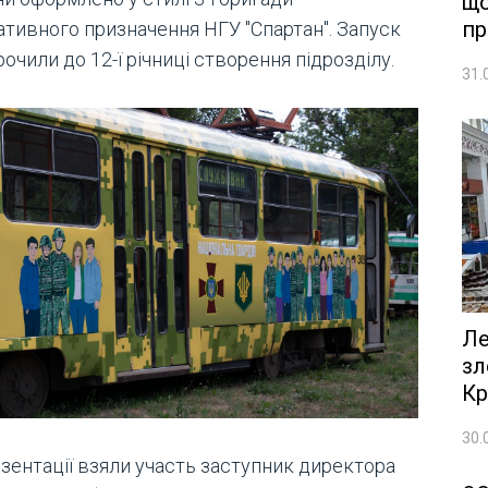
що
пр
ативного призначення НГУ "Спартан". Запуск
очили до 12-ї річниці створення підрозділу.
31.
Ле
зл
Кр
30.
езентації взяли участь заступник директора