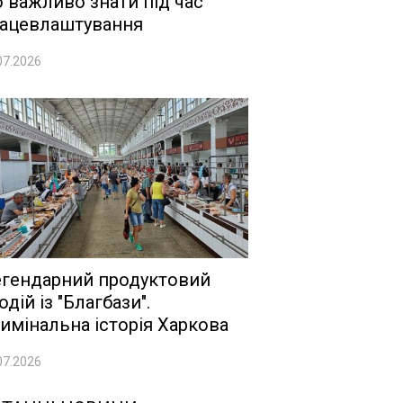
 важливо знати під час
ацевлаштування
07.2026
гендарний продуктовий
одій із "Благбази".
имінальна історія Харкова
07.2026