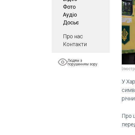
Фото
Аудіо
Досьє
Про нас
Контакти
Людям з
порушенням зору
Ілюст
У Ха
симв
річни
Про ц
пере