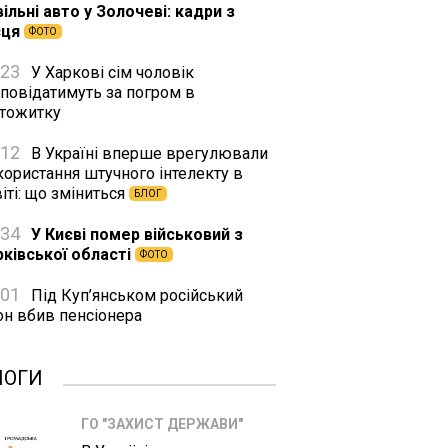
ільні авто у Золочеві: кадри з
сця
ФОТО
:23
У Харкові сім чоловік
дповідатимуть за погром в
ртожитку
:12
В Україні вперше врегулювали
користання штучного інтелекту в
іті: що зміниться
БЛОГ
:34
У Києві помер військовий з
рківської області
ФОТО
:01
Під Куп’янськом російський
он вбив пенсіонера
ЛОГИ
ГО "ЗАХИСТ ДЕРЖАВИ"