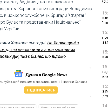
О
ртаменту будівництва та шляхового
одарства Харківської міської ради Володимир
16
с, військовослужбовець бригади "Спартан"
вл
ро Булах та представники Національної
"ш
ії України.
16
по
за
вини Харкова сьогодні:
На Харківщині з
омад, які виключили з зони можливих
15
йових дій, тікає бізнес: що відомо
ви
15
на
кл
15
з п
лі
14