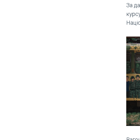
За да
курс
Націо
Вагон