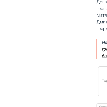
Депа
госп
Матя
Дмит
гвард
Но
гр
бо