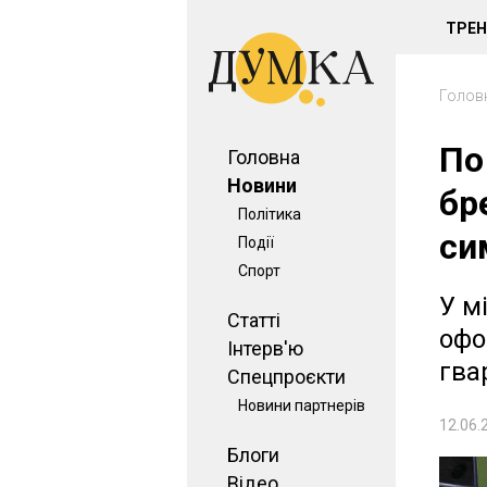
ТРЕ
Голов
По
Головна
Новини
бр
Політика
си
Події
Спорт
У м
Статті
офо
Інтерв'ю
гва
Спецпроєкти
Новини партнерів
12.06.
Блоги
Відео