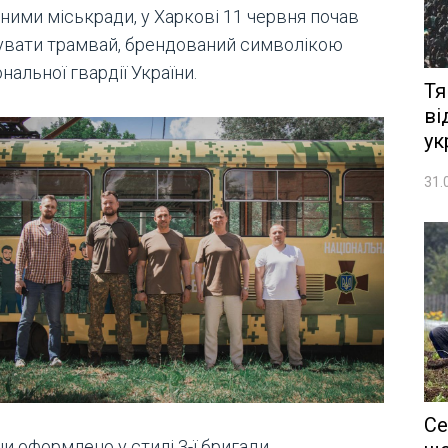
ними міськради, у Харкові 11 червня почав
увати трамвай, брендований символікою
нальної гвардії України.
Тя
ві
ук
31.
Се
и оформлено у стилі 3-ї бригади