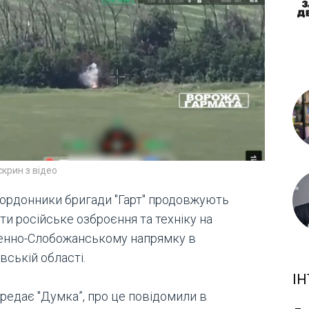
скрин з відео
ордонники бригади "Гарт" продовжують
и російське озброєння та техніку на
енно-Слобожанському напрямку в
вській області.
ІН
ередає "Думка”, про це повідомили в