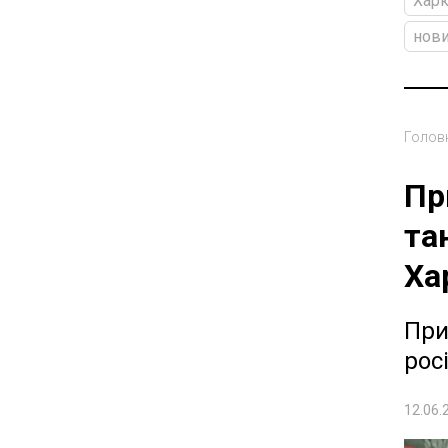
Харк
нови
Голов
Пр
та
Ха
При
рос
12.06.