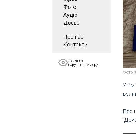
Фото
Аудіо
Досьє
Про нас
Контакти
Людям з
порушенням зору
Фото 
У Змі
вули
Про 
"Деко