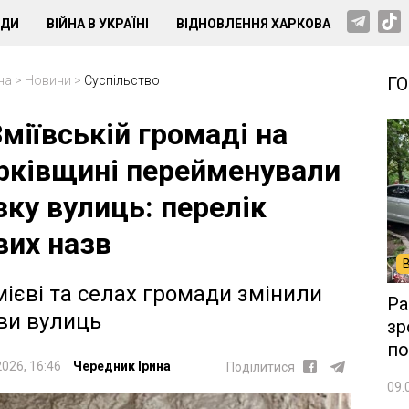
НДИ
ВІЙНА В УКРАЇНІ
ВІДНОВЛЕННЯ ХАРКОВА
на
>
Новини
>
Суспільство
Г
Зміївській громаді на
рківщині перейменували
зку вулиць: перелік
вих назв
мієві та селах громади змінили
Ра
ви вулиць
зр
по
2026, 16:46
Чередник Ірина
Поділитися
09.