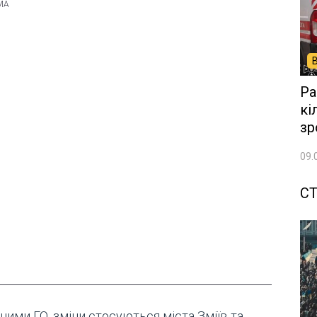
Ра
кі
зр
09.
СТ
ними ГО, зміни стосуються міста Зміїв та