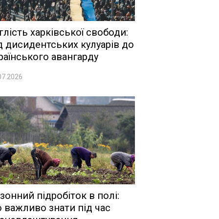
глість харківської свободи:
д дисидентських кулуарів до
раїнського авангарду
07.2026
зонний підробіток в полі:
 важливо знати під час