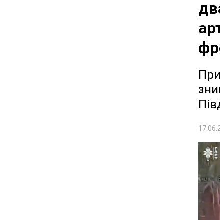
дв
ар
фр
При
зни
Пів
17.06.