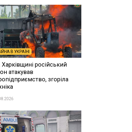
ВІЙНА В УКРАЇНІ
 Харківщині російський
он атакував
ропідприємство, згоріла
хніка
08.2026