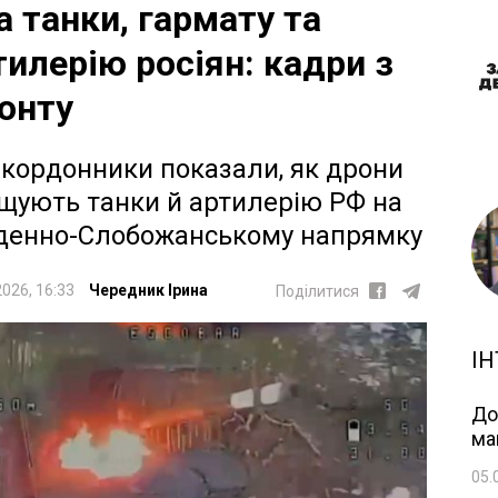
а танки, гармату та
тилерію росіян: кадри з
онту
кордонники показали, як дрони
щують танки й артилерію РФ на
денно-Слобожанському напрямку
2026, 16:33
Чередник Ірина
Поділитися
ІН
До
ма
05.