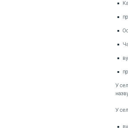
Ка
пр
Ос
Ча
ву
пр
У се
назв
У сел
ву