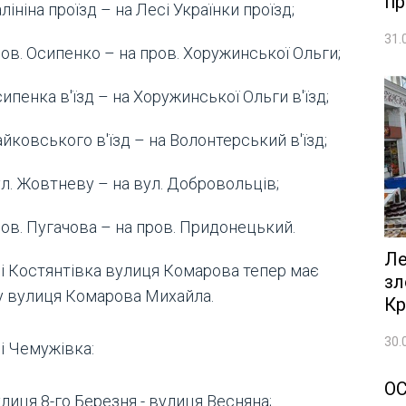
пр
лініна проїзд – на Лесі Українки проїзд;
31.
ов. Осипенко – на пров. Хоружинської Ольги;
ипенка в'їзд – на Хоружинської Ольги в'їзд;
йковського в'їзд – на Волонтерський в'їзд;
л. Жовтневу – на вул. Добровольців;
ов. Пугачова – на пров. Придонецький.
Ле
лі Костянтівка вулиця Комарова тепер має
зл
у вулиця Комарова Михайла.
Кр
30.
і Чемужівка:
О
лиця 8-го Березня - вулиця Весняна;