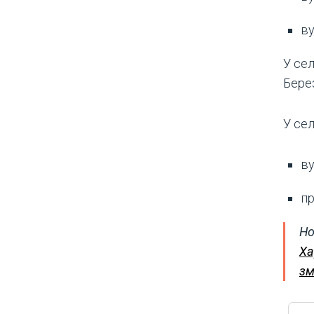
ву
У сел
Бере
У сел
ву
пр
Но
Ха
зм