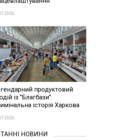
ацевлаштування
07.2026
гендарний продуктовий
одій із "Благбази".
имінальна історія Харкова
07.2026
СТАННІ НОВИНИ