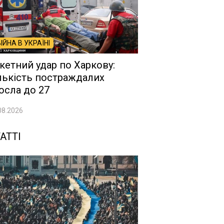
ВІЙНА В УКРАЇНІ
кетний удар по Харкову:
лькість постраждалих
осла до 27
08.2026
АТТІ