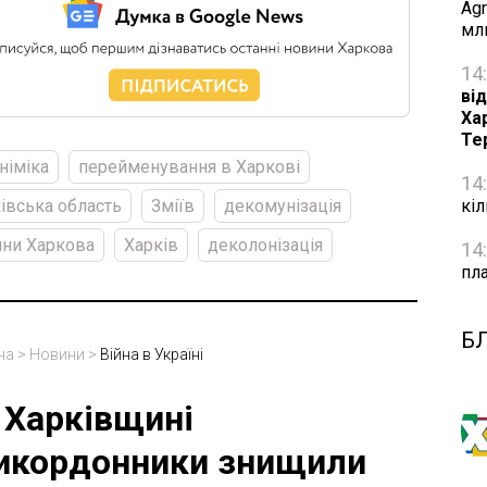
Agr
мл
14
від
Ха
Те
німіка
перейменування в Харкові
14
кі
івська область
Зміїв
декомунізація
ни Харкова
Харків
деколонізація
14
пл
Б
на
>
Новини
>
Війна в Україні
 Харківщині
икордонники знищили