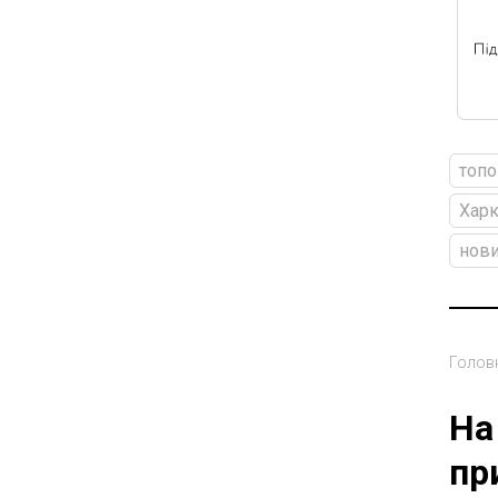
топо
Харк
нови
Голов
На
пр