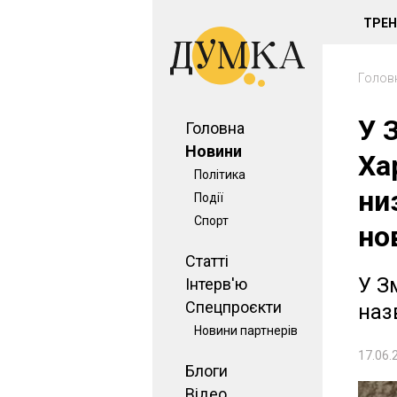
ТРЕ
Голов
У 
Головна
Новини
Ха
Політика
ни
Події
Спорт
но
Статті
У З
Інтерв'ю
Спецпроєкти
наз
Новини партнерів
17.06.
Блоги
Відео