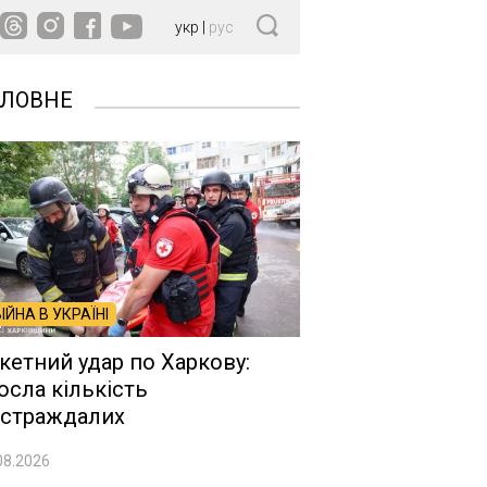
укр
|
рус
ОЛОВНЕ
ВІЙНА В УКРАЇНІ
кетний удар по Харкову:
осла кількість
страждалих
08.2026