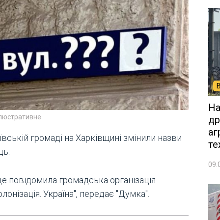
На
ілюстративне
др
аг
ївській громаді на Харківщині змінили назви
те
ць.
09.
це повідомила громадська організація
лонізація. Україна", передає "Думка".