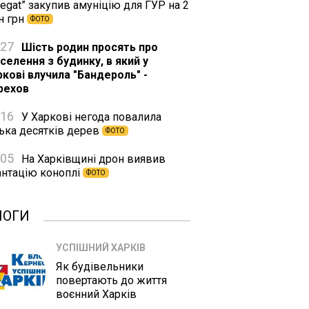
egat” закупив амуніцію для ГУР на 2
н грн
ФОТО
:27
Шість родин просять про
селення з будинку, в який у
ркові влучила "Бандероль" -
рехов
:16
У Харкові негода повалила
лька десятків дерев
ФОТО
:05
На Харківщині дрон виявив
антацію коноплі
ФОТО
ЛОГИ
УСПІШНИЙ ХАРКІВ
Як будівельники
повертають до життя
воєнний Харків