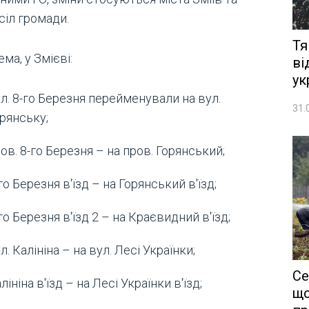
сіл громади.
Тя
ма, у Змієві:
ві
ук
л. 8-го Березня перейменували на вул.
31.
рянську;
ов. 8-го Березня – на пров. Горянський;
го Березня в'їзд – на Горянський в'їзд;
го Березня в'їзд 2 – на Краєвидний в'їзд;
л. Калініна – на вул. Лесі Українки;
Се
лініна в'їзд – на Лесі Українки в'їзд;
що