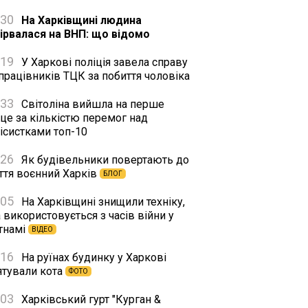
:30
На Харківщині людина
дірвалася на ВНП: що відомо
:19
У Харкові поліція завела справу
працівників ТЦК за побиття чоловіка
:33
Світоліна вийшла на перше
це за кількістю перемог над
ісистками топ-10
:26
Як будівельники повертають до
ття воєнний Харків
БЛОГ
:05
На Харківщині знищили техніку,
 використовується з часів війни у
єтнамі
ВІДЕО
:16
На руїнах будинку у Харкові
ятували кота
ФОТО
:03
Харківський гурт "Курган &