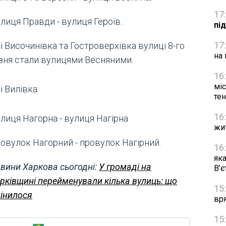
17
лиця Правди - вулиця Героїв.
пі
17
і Височинівка та Гостроверхівка вулиці 8-го
на 
зня стали вулицями Весняними.
16
міс
і Вилівка:
тен
16
лиця Нагорна - вулиця Нагірна
жи
овулок Нагорний - провулок Нагірний.
16
яка
вини Харкова сьогодні:
У громаді на
В’
рківщині перейменували кілька вулиць: що
15
інилося
вр
15