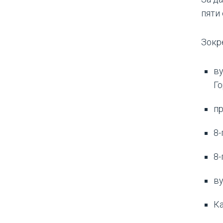
пяти 
Зокре
ву
Го
пр
8-
8-
ву
Ка