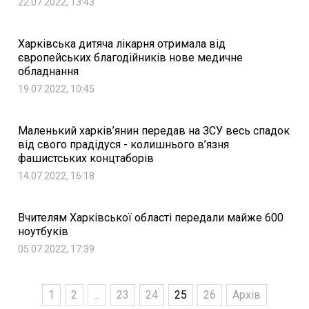
22.07.2022, 13:43
Харківська дитяча лікарня отримала від
європейських благодійників нове медичне
обладнання
19.07.2022, 10:45
Маленький харків’янин передав на ЗСУ весь спадок
від свого прадідуся - колишнього в’язня
фашистських концтаборів
14.07.2022, 16:18
Вчителям Харківської області передали майже 600
ноутбуків
05.07.2022, 17:39
1
2
...
23
24
25
26
Архів