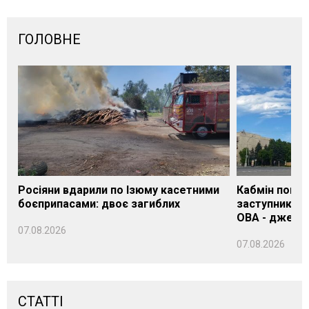
ГОЛОВНЕ
Росіяни вдарили по Ізюму касетними
Кабмін погод
боєприпасами: двоє загиблих
заступника н
ОВА - джере
07.08.2026
07.08.2026
СТАТТІ