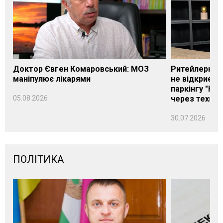
Доктор Євген Комаровський: МОЗ
Ритейлерка А
маніпулює лікарями
не відкриєть
паркінгу "Нік
05.08.2026
через техніч
30.07.2026
ПОЛІТИКА