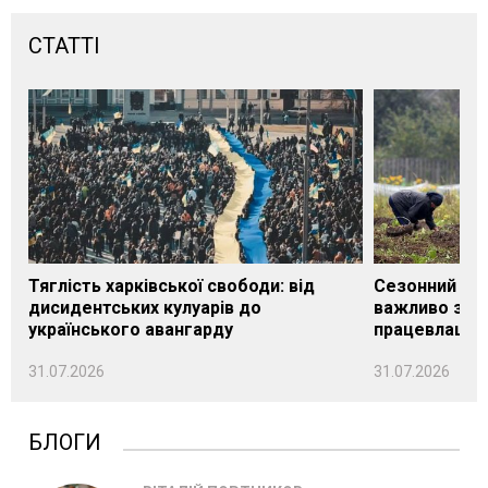
СТАТТІ
Тяглість харківської свободи: від
Сезонний під
дисидентських кулуарів до
важливо знат
українського авангарду
працевлашту
31.07.2026
31.07.2026
БЛОГИ