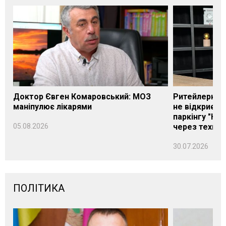
Доктор Євген Комаровський: МОЗ
Ритейлерка А
маніпулює лікарями
не відкриєть
паркінгу "Нік
05.08.2026
через техніч
30.07.2026
ПОЛІТИКА