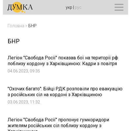
укр
|
рус
Головна
>
БНР
БНР
Легіон "Свобода Росії" показав бої на території рф
поблизу кордону з Харківщиною: Кадри з повітря
04.06.2023, 09:35
"Охочих багато": Бійці РДК розповіли про евакуацію
з російських сіл на кордоні з Харківщиною
03.06.2023, 11:32
Легіон "Свобода Росії" пропонує гумкоридори
жителям російських сіл поблизу кордону з