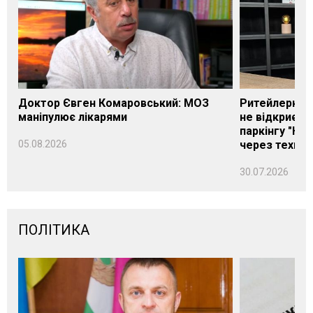
Доктор Євген Комаровський: МОЗ
Ритейлерка А
маніпулює лікарями
не відкриєть
паркінгу "Нік
05.08.2026
через техніч
30.07.2026
ПОЛІТИКА